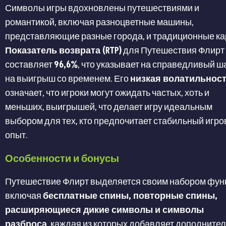
Символы игры вдохновлены путешествиями и
романтикой, включая разноцветные машины,
представляющие разные города, и традиционные ка
Показатель возврата (RTP)
для Путешествия Флирт
составляет
96,6%
, что указывает на справедливый ш
на выигрыш со временем. Его
низкая волатильнос
означает, что игроки могут ожидать частых, хоть и
меньших, выигрышей, что делает игру идеальным
выбором для тех, кто предпочитает стабильный игро
опыт.
Особенности и бонусы
Путешествие Флирт выделяется своим набором фун
включая
бесплатные спины, повторные спины,
расширяющиеся дикие символы и символы
разброса
, каждая из которых добавляет дополните