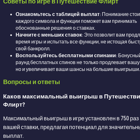
Советы по игре в Путешествие Флирт
Ознакомьтесь с таблицей выплат
: Понимание сто
каждого символа и функции поможет вам принимать
обоснованные решения о ставках.
Начните с меньших ставок
: Это позволит вам прод
время игры и испытать все функции, не истощая быс
свой банкролл.
Воспользуйтесь бесплатными спинами
: Бонусны
раунд бесплатных спинов не только продлевает вашу 
но и увеличивает ваши шансы на большие выигрыши.
Вопросы и ответы
Каков максимальный выигрыш в Путешеств
Флирт?
Максимальный выигрыш в игре установлен в 750 раз
вашей ставки, предлагая потенциал для значительн
выплат.