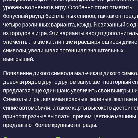
уровень волнения в игру. Особенно стоит отметить
бонусный раунд бесплатных спинов, так как он пред
четыре различных варианта, каждый связанный с од
из городов в игре. Эти варианты вводят дополнител
элементы, такие как липкие и расширяющиеся дикие
символы, увеличивая потенциал значительных
выигрышей.
Появление дикого символа мальчика и дикого симво
девочки рядом друг с другом запускает повторный сп
предлагая еще один шанс увеличить свои выигрыши
Символы игры, включая красные, зеленые, желтые и
синие автомобили, а также карты высокого достоинс
приносят разные выплаты, причем цветные машины
предлагают более крупные награды.