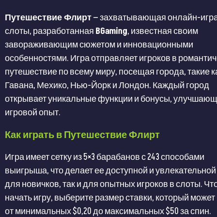
Путешествие Флирт
— захватывающая онлайн-игра
слоты, разработанная
BGaming
, известная своим
завораживающим сюжетом и инновационными
особенностями. Игра отправляет игроков в романти
путешествие по всему миру, посещая города, такие к
Гавана, Мехико, Нью-Йорк и Лондон. Каждый город
открывает уникальные функции и бонусы, улучшаю
игровой опыт.
Как играть в Путешествие Флирт
Игра имеет сетку из 5×3 барабанов с 243 способами
выигрыша, что делает ее доступной и увлекательной
для новичков, так и для опытных игроков в слоты. Ч
начать игру, выберите размер ставки, который может
от минимальных $0,20 до максимальных $50 за спин.