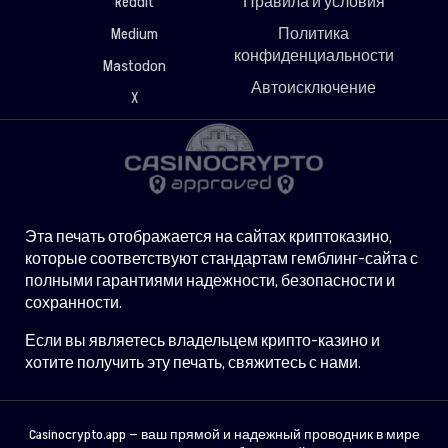
Reddit
Правила и условия
Medium
Политика
конфиденциальности
Mastodon
Автоисключение
X
Эта печать отображается на сайтах криптоказино,
которые соответствуют стандартам гемблинг-сайта с
полными гарантиями надежности, безопасности и
сохранности.
Если вы являетесь владельцем крипто-казино и
хотите получить эту печать, свяжитесь с нами.
Casinocrypto.app — ваш прямой и надежный проводник в мире