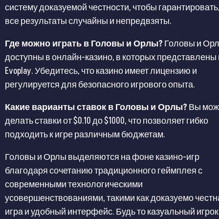
систему доказуемой честности, чтобы гарантировать,
все результаты случайны и непредвзяты​​.
Где можно играть в Головы и Орлы?
Головы и Ор
доступны в онлайн-казино, в которых представлены
Evoplay. Убедитесь, что казино имеет лицензию и
регулируется для безопасного игрового опыта​​.
Какие варианты ставок в Головы и Орлы?
Вы мож
делать ставки от $0.10 до $1000, что позволяет гибко
подходить к игре различным бюджетам​​.
Головы и Орлы выделяются на фоне казино-игр
благодаря сочетанию традиционного геймплея с
современными технологическими
усовершенствованиями, такими как доказуемо честн
игра и удобный интерфейс. Будь то казуальный игрок