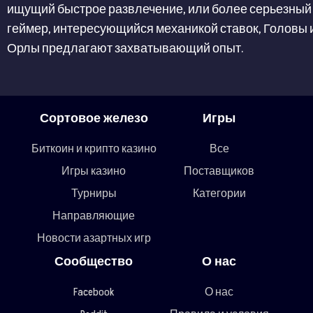
ищущий быстрое развлечение, или более серьезный
геймер, интересующийся механикой ставок, Головы 
Орлы предлагают захватывающий опыт.
Сортовое железо
Игры
Биткоин и крипто казино
Все
Игры казино
Поставщиков
Турниры
Категории
Направляющие
Новости азартных игр
Сообщество
О нас
Facebook
О нас