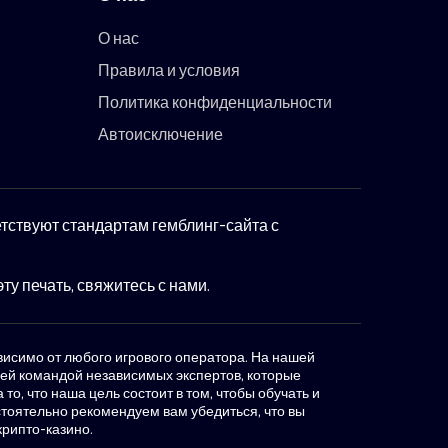
О нас
Правила и условия
Политика конфиденциальности
Автоисключение
етствуют стандартам гемблинг-сайта с
ту печать, свяжитесь с нами.
висимо от любого игрового оператора. На нашей
шей командой независимых экспертов, которые
, что наша цель состоит в том, чтобы обучать и
тоятельно рекомендуем вам убедиться, что вы
крипто-казино.