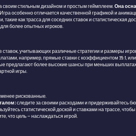
та своим стильным дизайном и простым геймплеем.
Она осн
. Игра особенно отличается качественной графикой и анима
, такие как трасса для соседних ставок и статистическая д
я более опытных игроков​​​​​​.
 ставок, учитывающих различные стратегии и размеры игров
латами, например, прямые ставки с коэффициентом 35:1, или
ые предлагают более высокие шансы при меньших выплатах (1
ной игры​​​​.
 менее рискованные.
талом:
следите за своими расходами и придерживайтесь бю
ьзуйтесь статистической доской и ставками на трассе, что
те, что цель — наслаждаться игрой.