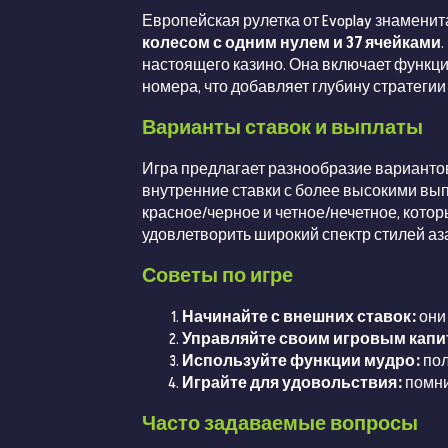
Европейская рулетка от Evoplay знамени
колесом с одним нулем и 37 ячейками
настоящего казино. Она включает функции
номера, что добавляет глубину стратегии дл
Варианты ставок и выплаты
Игра предлагает разнообразие вариантов
внутренние ставки с более высокими вып
красное/черное и четное/нечетное, котор
удовлетворить широкий спектр стилей азарт
Советы по игре
Начинайте с внешних ставок:
они
Управляйте своим игровым капи
Используйте функции мудро:
пол
Играйте для удовольствия:
помни
Часто задаваемые вопросы