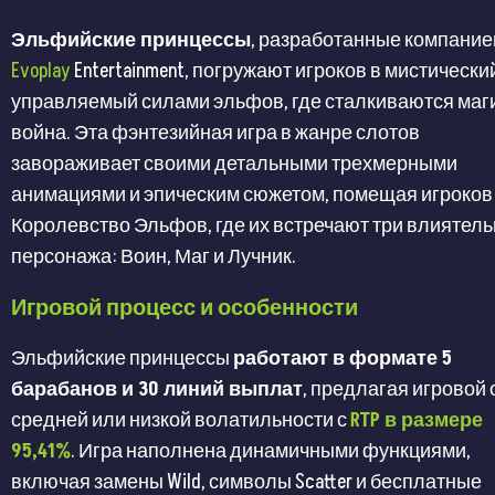
Эльфийские принцессы
, разработанные компание
Evoplay
Entertainment, погружают игроков в мистически
управляемый силами эльфов, где сталкиваются маг
война. Эта фэнтезийная игра в жанре слотов
завораживает своими детальными трехмерными
анимациями и эпическим сюжетом, помещая игроков
Королевство Эльфов, где их встречают три влиятел
персонажа: Воин, Маг и Лучник​​​​.
Игровой процесс и особенности
Эльфийские принцессы
работают в формате 5
барабанов и 30 линий выплат
, предлагая игровой
средней или низкой волатильности с
RTP в размере
95,41%
. Игра наполнена динамичными функциями,
включая замены Wild, символы Scatter и бесплатные