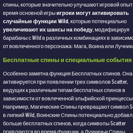
спины, которые значительно улучшают игровой опыт
время основной игры
игроки могут активировать
случайные функции Wild
, которые потенциально
увеличивают их шансы на победу
, модифицируя
барабаны с Wild в различных комбинациях в зависим
от вовлеченного персонажа: Мага, Воина или Лучника​​​
Бесплатные спины и специальные события
Особенно заметна функция Бесплатных спинов. Она
активируется при появлении трех символов Scatter,
ведущих к различным типам бесплатных спинов в
зависимости от вовлеченной эльфийской принцессы
Например, Магические Спины превращают символ Sc
в липкий Wild, Воинские Спины потенциально добав
больше бесплатных спинов, когда символы Scatter
появляются во время функции, а Лучничьи Спины