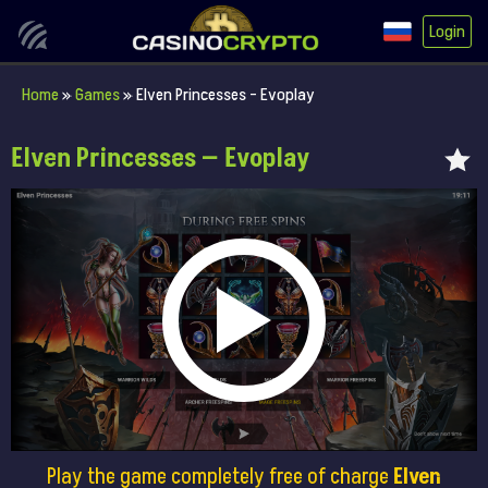
Login
Home
»
Games
»
Elven Princesses – Evoplay
Elven Princesses — Evoplay
Play the game completely free of charge
Elven