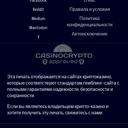
Facebook
О нас
Reddit
Правила и условия
Medium
Политика
конфиденциальности
Mastodon
Автоисключение
X
Эта печать отображается на сайтах криптоказино,
которые соответствуют стандартам гемблинг-сайта с
полными гарантиями надежности, безопасности и
сохранности.
Если вы являетесь владельцем крипто-казино и
хотите получить эту печать, свяжитесь с нами.