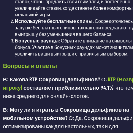
ставок, чтобы продлить свой геймплей, и постепенно
увеличивайте ставки, когда станете более комфортны
механикой игры.
Используйте бесплатные спины
: Сосредоточьтесь
запуске бесплатных спинов, так как они предлагают пу
выигрышу без уменьшения вашего баланса.
Бонусные раунды
: Обратите внимание на символы
бонуса. Участие в бонусных раундах может значитель
увеличить ваши выигрыши с правильным выбором.
Вопросы и ответы
В: Какова RTP Сокровищ дельфинов?
О:
RTP (Возв
игроку)
составляет приблизительно 94.1%
, что не
ниже среднего для онлайн-слотов​​.
В: Могу ли я играть в Сокровища дельфинов на
мобильном устройстве?
О: Да, Сокровища дельфи
оптимизированы как для настольных, так и для