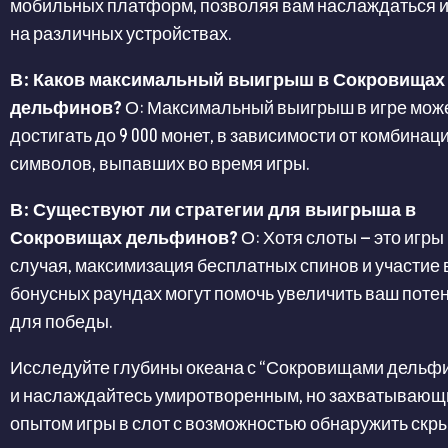
мобильных платформ, позволяя вам наслаждаться 
на различных устройствах​​.
В: Каков максимальный выигрыш в Сокровищах
дельфинов?
О: Максимальный выигрыш в игре мож
достигать до 9 000 монет, в зависимости от комбинац
символов, выпавших во время игры​​.
В: Существуют ли стратегии для выигрыша в
Сокровищах дельфинов?
О: Хотя слоты — это игры
случая, максимизация бесплатных спинов и участие 
бонусных раундах могут помочь увеличить ваш поте
для победы.
Исследуйте глубины океана с “Сокровищами дельф
и наслаждайтесь умиротворенным, но захватываю
опытом игры в слот с возможностью обнаружить скр