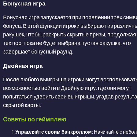
Бонусная игра
Бонусная игра запускается при появлении трех сим
бонуса. В этой функции игроки выбирают из различн
ракушек, чтобы раскрыть скрытые призы, продолжая
тех пор, пока не будет выбрана пустая ракушка, что
завершает бонусный раунд​​.
Двойная игра
После любого выигрыша игроки могут воспользоват
возможностью войти в Двойную игру, где они могут
попытаться удвоить свои выигрыши, угадав результ
скрытой карты​​.
Советы по геймплею
Управляйте своим банкроллом
: Начинайте с небо