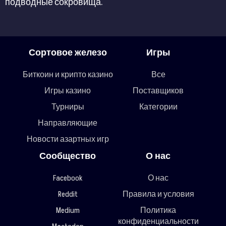
подводные сокровища.
Сортовое железо
Игры
Биткоин и крипто казино
Все
Игры казино
Поставщиков
Турниры
Категории
Направляющие
Новости азартных игр
Сообщество
О нас
Facebook
О нас
Reddit
Правила и условия
Medium
Политика
конфиденциальности