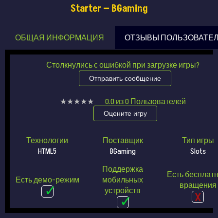
Starter — BGaming
ОБЩАЯ ИНФОРМАЦИЯ
ОТЗЫВЫ ПОЛЬЗОВАТЕ
Столкнулись с ошибкой при загрузке игры?
Отправить сообщение
★★★★★
★★★★★
0.0
из
0
Пользователей
Оцените игру
Технологии
Поставщик
Тип игры
HTML5
BGaming
Slots
Поддержка
Есть бесплат
Есть демо-режим
мобильных
вращения
устройств