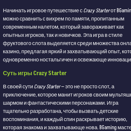
Начинать игровое путешествие с
Crazy Starter
от BGami
можно сравнить с вихрем по памяти, пропитанным
современным налетом, который завораживает как
опытных игроков, так и новичков. Эта игра в стиле
фруктового слота выделяется среди множества онл
казино, предлагая яркий и захватывающий опыт, ко
одновременно ностальгичен и освежающе инноваци
Суть игры Crazy Starter
В своей сути
Crazy Starter
— это не просто слот, а
приключение, которое манит игроков своим мультя
шармом и фантастическими персонажами. Игра
тщательно разработана, чтобы вызвать детские
воспоминания, и каждый спин раскрывает историю,
которая знакома и захватывающе нова. BGaming маст