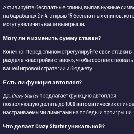
Активируйте бесплатные спины, выпав нужные сим
на барабанах 2 и 4, открыв 15 бесплатных спинов, ко
могут увеличить ваши выигрыши.
Могу ли я изменить сумму ставки?
Конечно! Перед спином отрегулируйте свои ставки в
разделе «настройки ставок», чтобы соответствовать
вашей игровой стратегии и бюджету.
Есть ли функция автоплея?
Да,
Crazy Starter
предлагает функцию автоплея,
позволяющую делать до 1000 автоматических спинов
настраиваемыми лимитами на победы и проигрыши.
Что делает Crazy Starter уникальной?