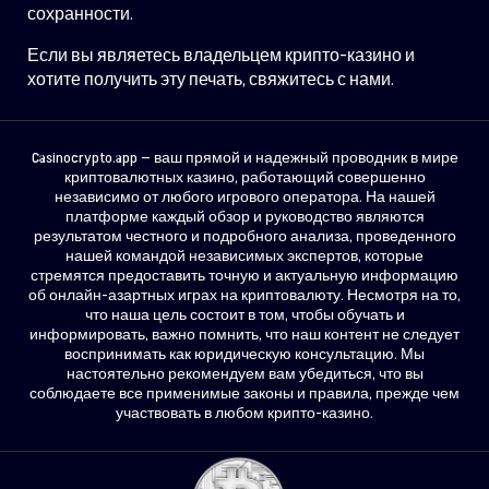
сохранности.
Если вы являетесь владельцем крипто-казино и
хотите получить эту печать, свяжитесь с нами.
Casinocrypto.app — ваш прямой и надежный проводник в мире
криптовалютных казино, работающий совершенно
независимо от любого игрового оператора. На нашей
платформе каждый обзор и руководство являются
результатом честного и подробного анализа, проведенного
нашей командой независимых экспертов, которые
стремятся предоставить точную и актуальную информацию
об онлайн-азартных играх на криптовалюту. Несмотря на то,
что наша цель состоит в том, чтобы обучать и
информировать, важно помнить, что наш контент не следует
воспринимать как юридическую консультацию. Мы
настоятельно рекомендуем вам убедиться, что вы
соблюдаете все применимые законы и правила, прежде чем
участвовать в любом крипто-казино.