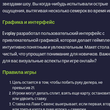
звездами шоу. Вы когда-нибудь испытывали острые
ощущения, вытягивая несколько семерок во время и
Графика и интерфейс
Evoplay разработал пользовательский интерфейс с
привлекательной графикой, которая делает геймпле
интуитивно понятным и увлекательным. Макет стола
чистый, что упрощает понимание для новичков. Важ
для вас визуальные аспекты при игре онлайн?
Правила игры
Цель остается в том, чтобы побить руку дилера, не
превысив 21.
Игроки могут делать сплит, взять еще карту, останови
или удвоить ставку.
Ставка на Лаки Севенс выигрывает, если первая, вто
или третья карта в руке игрока — семерки.