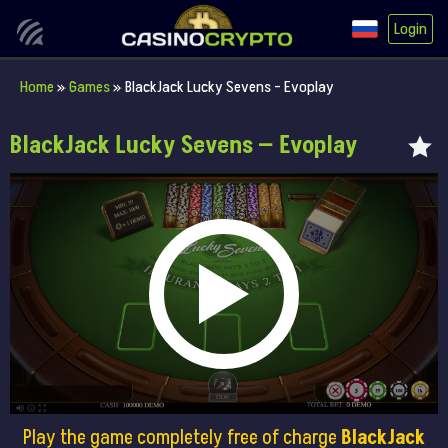
Login
Home
»
Games
»
BlackJack Lucky Sevens – Evoplay
BlackJack Lucky Sevens — Evoplay
Play the game completely free of charge
BlackJack