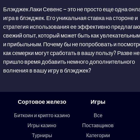
Блэкджек Лаки Севенс — это не просто еще одна онл
игра в блэкджек. Его уникальная ставка на стороне и
стратегия использования ее эффективно предлагаю
свежий опыт, который может быть как увлекательным,
и прибыльным. Почему бы не попробовать и посмотр
как семерки могут сработать в вашу пользу? Разве не
пришло время добавить немного дополнительного
волнения в вашу игру в блэкджек?
Сортовое железо
Игры
Биткоин и крипто казино
Все
Игры казино
Поставщиков
Турниры
Категории