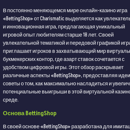
В постоянно меняющемся мире онлайн-казино игра
«BettingShop» от Charismatic выделяется как увлекате
и инновационная игра, предлагающая уникальный
игровой опыт любителям старше 18 лет. Своей
увлекательной тематикой и передовой графикой игр
приглашает игроков в захватывающий мир виртуал
букмекерских контор, где азарт ставок сочетается с
удобством цифровой игры. Этот обзор раскрывает
различные аспекты «BettingShop», предоставляя идеи
советы о том, как максимально насладиться и увелич
потенциальные выигрыши в этой виртуальной казин
среде.
Основа BettingShop
В своей основе «BettingShop» разработана для имита