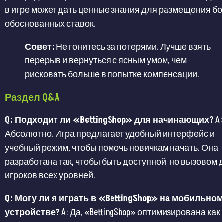
в игре может дать ценные знания для размещения б
обоснованных ставок.
Совет:
Не гонитесь за потерями. Лучше взять
перерыв и вернуться с ясным умом, чем
рисковать больше в попытке компенсации.
Раздел Q&A
Q: Подходит ли «BettingShop» для начинающих?
A:
Абсолютно. Игра предлагает удобный интерфейс и
учебный режим, чтобы помочь новичкам начать. Она
разработана так, чтобы быть доступной, но вызовом 
игроков всех уровней.
Q: Могу ли я играть в «BettingShop» на мобильно
устройстве?
A: Да, «BettingShop» оптимизирована как