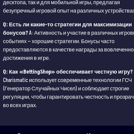
десктопа, так и для мобильной игры, предлагая
безупречный игровой опыт на различных устройства
Q: Есть ли какие-то стратегии для максимизации
бонусов?
A: Активность и участие в различных игро
событиях — хорошие стратегии. Бонусы часто
предоставляются в качестве награды за вовлеченно
достижения в игре.
Q: Как «BettingShop» обеспечивает честную игру?
Charismatic использует современные технологии ГСЧ
(Генератор Случайных Чисел) и соблюдает строгие
регуляции, чтобы гарантировать честность и прозра
во всех играх.