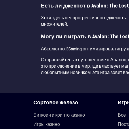
Есть ли джекпот в Avalon: The Los
Хотя здесь нет прогрессивного джекпота
множителей.
Могу ли я играть в Avalon: The L
Абсолютно, BGaming оптимизировал игру 
Отправляйтесь в путешествие в Авалон, гд
это приключение в мир, где властвует м
любопытным новичком, эта игра зовет вас
Сортовое железо
Игр
Биткоин и крипто казино
Все
Игры казино
Пост