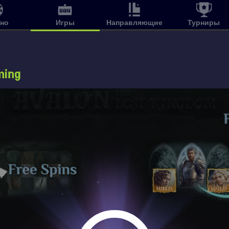
ино
Игры
Направляющие
Турниры
ming