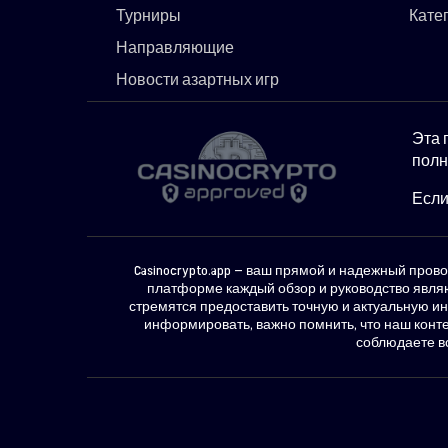
Турниры
Кате
Направляющие
Новости азартных игр
Эта 
полн
Если
Casinocrypto.app — ваш прямой и надежный про
платформе каждый обзор и руководство являю
стремятся предоставить точную и актуальную ин
информировать, важно помнить, что наш конт
соблюдаете вс