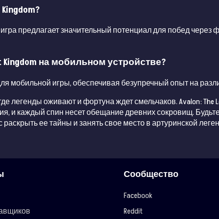
t Kingdom?
, игра предлагает значительный потенциал для побед через 
ost Kingdom на мобильном устройстве?
для мобильной игры, обеспечивая безупречный опыт на разл
е легенды оживают и фортуна ждет смельчаков. Avalon: The Los
агия, и каждый спин несет обещание древних сокровищ. Будь
 раскрыть ее тайны и занять свое место в артуринской леген
ы
Сообщество
Facebook
авщиков
Reddit