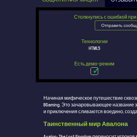
ОБЩАЯ ИНФОРМАЦИЯ
ОТЗЫВЫ 
Столкнулись с ошибкой при 
Отправить сообщ
Технологии
HTML5
Есть демо-режим
Начиная мифическое путешествие сквоз
BGaming. Это зачаровывающее название з
и приключения сливаются воедино, созд
Таинственный мир Авалона
Avalon: The Lost Kingdom переносит игрок