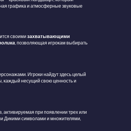
ная графика и атмосферные звуковые
авится своими
захватывающими
волика
, позволяющая игрокам выбирать
персонажами. Игроки найдут здесь целый
ы, каждый несущий свою ценность и
в, активируемая при появлении трех или
ми Дикими символами и множителями,