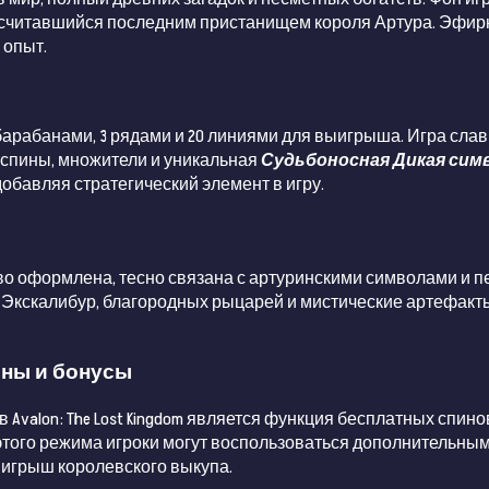
 считавшийся последним пристанищем короля Артура. Эфир
 опыт.
 с 5 барабанами, 3 рядами и 20 линиями для выигрыша. Игра сл
е спины, множители и уникальная
Судьбоносная Дикая сим
обавляя стратегический элемент в игру.
асиво оформлена, тесно связана с артуринскими символами и 
 Экскалибур, благородных рыцарей и мистические артефакт
ины и бонусы
valon: The Lost Kingdom является функция бесплатных спино
этого режима игроки могут воспользоваться дополнительны
игрыш королевского выкупа.