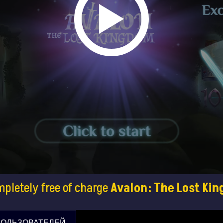
pletely free of charge
Avalon: The Lost Ki