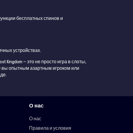
функции бесплатных спинов и
ичных устройствах.
t Kingdom — это не просто игра в слоты;
те вы опытным азартным игроком или
де.
О нас
О нас
Правила и условия