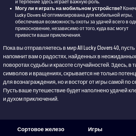
и терпение здесь играет важную роль.
Могу ли я играть на мобильном устройстве?
Конечн
Lucky Clovers 40 оптимизирована для мобильной игры,
обеспечивая возможность охоты за удачей всего в од
прикосновение, независимо от того, куда вас могут
привести ваши приключения.
Пока вы отправляетесь в мир All Lucky Clovers 40, пусть
напомнит вам о радостях, найденных в неожиданны
поворотах судьбы и красоте случайностей. Здесь, в 
символов и вращениях, скрывается не только потен
для вознаграждения, но и восторг от игры самой по с
Пусть ваше путешествие будет наполнено удачей кл
и духом приключений.
Сортовое железо
Игры