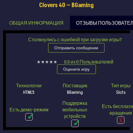
Clovers 40 — BGaming
ОБЩАЯ ИНФОРМАЦИЯ
ОТЗЫВЫ ПОЛЬЗОВАТЕ
Столкнулись с ошибкой при загрузке игры?
Отправить сообщение
★★★★★
★★★★★
0.0
из
0
Пользователей
Оцените игру
Технологии
Поставщик
Тип игры
HTML5
BGaming
Slots
Поддержка
Есть бесплат
Есть демо-режим
мобильных
вращения
устройств