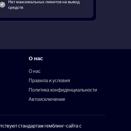
щей смеси. Stake.com представляет
Нет максимальных лимитов на вывод
средств
е в живом игровом шоу.
грой, предлагающей прогрессивные и
О нас
ек
,
Рулетка
и
Баккара
, доступны в
ддерживать волнение игры.
О нас
Правила и условия
Политика конфиденциальности
предлагая уникальный игровой опыт.
Автоисключение
рые не только веселы, но и доказуемо
етствуют стандартам гемблинг-сайта с