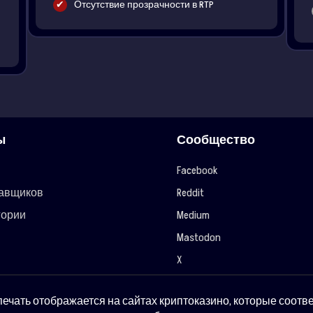
 развлечения сочетаются с игровым процессом в захватываю
Отсутствие прозрачности в RTP
Baller Live и Crazy Time Live, сочетая волнение казино и участи
категория джекпот-слотов — ваше место назначения. С 41 и
пный выигрыш всегда на расстоянии одного спина.
ы
Сообщество
ширным выбором настольных игр. Классика, такая как
Блэкдж
адиционные правила, так и инновационные изгибы, чтобы по
Facebook
авщиков
Reddit
гории
Medium
 от Stake включают игры, разработанные внутри компании, 
Mastodon
азывают инновационный дух Stake.com, предоставляя игры, кото
X
печать отображается на сайтах криптоказино, которые соотв