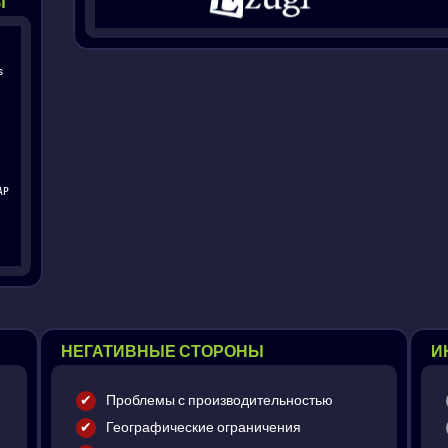
Ы
s
н-казино; это целая игровая вселенная. Более 1,000 игр, вкл
т все вкусы и предпочтения. Независимо от того, жаждете 
ами, Stake.com обеспечивает полное удовлетворение ваших 
AP
811 игр, начиная от классических фруктовых игровых автома
ая с ведущими разработчиками игр, Stake.com предлагает 
увлекательным геймплеем.
го зала, раздел живого казино Stake.com предлагает 20 игр, 
НЕГАТИВНЫЕ СТОРОНЫ
И
яции и широкий выбор игр обеспечивают подлинный и интер
Проблемы с производительностью
Географические ограничения