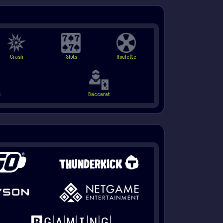
ользоваться преимуществами
 живых дилеров, ставки на спорт и
никами игры, являясь доказательством
Crash
Slots
Roulette
k
Baccarat
 необходимым для законного
ензии и обширные меры безопасности,
среды. От двухфакторной аутентификации
ости пользователей во всех аспектах
com. Эта платформа выделяется в
дреналином до стратегических настольных
отрим категории, которые делают