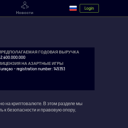
Login
Новости
ПРЕДПОЛАГАЕМАЯ ГОДОВАЯ ВЫРУЧКА
$2.600.000.000
ЛИЦЕНЗИЯ НА АЗАРТНЫЕ ИГРЫ
uraçao - registration number: 145353
ино на криптовалюте. В этом разделе мы
ть к безопасности и правовую опору,