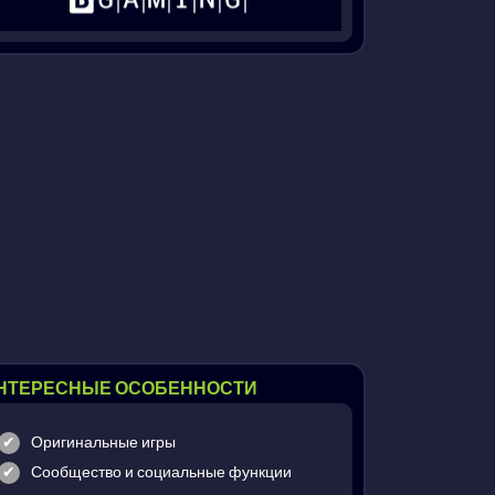
ючая
слоты
, живые казино, игровые шоу и
ли вы ярких анимаций игровых автоматов
игровых желаний.
тов до современных видеослотов с
непревзойденный опыт игры в слоты,
которые переносят вас прямо в сердце
НТЕРЕСНЫЕ ОСОБЕННОСТИ
активный игровой опыт.
Оригинальные игры
Сообщество и социальные функции