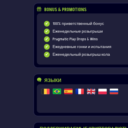
Общий обзор
BONUS & PROMOTIONS
Stake.com утвердил себя как одно из в
криптовалюты. Запущенный в 2017 году, о
100% приветственный бонус
уникальные оригинальные игры. Stake.c
Еженедельные розыгрыши
своей целостности и справедливости в м
Pragmatic Play Drops & Wins
Лицензия и безопасность
Ежедневные гонки и испытания
Еженедельный розыгрыш кола
Действуя с
лицензией электронных иг
предоставления игровых услуг в различн
которые Stake.com применяет для защит
(2FA) до надежных протоколов защиты да
ЯЗЫКИ
своей деятельности.
Казино на Stake.com
Отправляйтесь в захватывающее путешес
цифровом мире игр своим широким ассорт
игр, всё это поддерживается передовой 
Stake.com предпочтительным местом для 