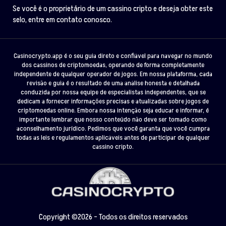
Se você é o proprietário de um cassino cripto e deseja obter este
selo, entre em contato conosco.
Casinocrypto.app é o seu guia direto e confiável para navegar no mundo
dos cassinos de criptomoedas, operando de forma completamente
independente de qualquer operador de jogos. Em nossa plataforma, cada
revisão e guia é o resultado de uma análise honesta e detalhada
conduzida por nossa equipe de especialistas independentes, que se
dedicam a fornecer informações precisas e atualizadas sobre jogos de
criptomoedas online. Embora nossa intenção seja educar e informar, é
importante lembrar que nosso conteúdo não deve ser tomado como
aconselhamento jurídico. Pedimos que você garanta que você cumpra
todas as leis e regulamentos aplicáveis antes de participar de qualquer
cassino cripto.
Copyright ©2026 - Todos os direitos reservados