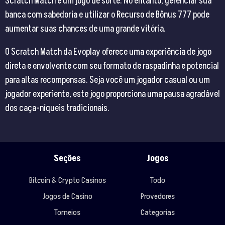
Scratch Match é um jogo de sorte. No entanto, gerenciar sua
banca com sabedoria e utilizar o Recurso de Bônus 777 pode
aumentar suas chances de uma grande vitória.
O Scratch Match da Evoplay oferece uma experiência de jogo
direta e envolvente com seu formato de raspadinha e potencial
para altas recompensas. Seja você um jogador casual ou um
jogador experiente, este jogo proporciona uma pausa agradável
dos caça-níqueis tradicionais.
Seções
Jogos
Bitcoin & Crypto Casinos
Todo
Jogos de Casino
Provedores
Torneios
Categorias