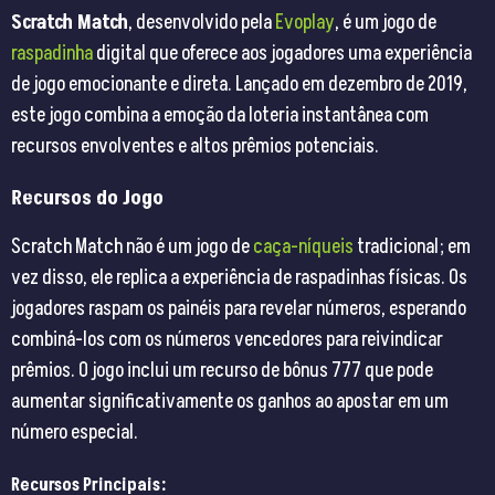
Scratch Match
, desenvolvido pela
Evoplay
, é um jogo de
raspadinha
digital que oferece aos jogadores uma experiência
de jogo emocionante e direta. Lançado em dezembro de 2019,
este jogo combina a emoção da loteria instantânea com
recursos envolventes e altos prêmios potenciais.
Recursos do Jogo
Scratch Match não é um jogo de
caça-níqueis
tradicional; em
vez disso, ele replica a experiência de raspadinhas físicas. Os
jogadores raspam os painéis para revelar números, esperando
combiná-los com os números vencedores para reivindicar
prêmios. O jogo inclui um recurso de bônus 777 que pode
aumentar significativamente os ganhos ao apostar em um
número especial.
Recursos Principais: