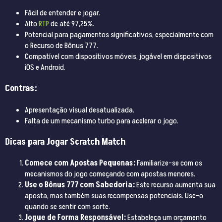
Fácil de entender e jogar.
Alto
RTP
de até 97,25%.
Potencial para pagamentos significativos, especialmente com
o Recurso de Bônus 777.
Compatível com dispositivos móveis, jogável em dispositivos
iOS e Android.
Contras:
Apresentação visual desatualizada.
Falta de um mecanismo turbo para acelerar o jogo.
Dicas para Jogar Scratch Match
Comece com Apostas Pequenas:
Familiarize-se com os
mecanismos do jogo começando com apostas menores.
Use o Bônus 777 com Sabedoria:
Este recurso aumenta sua
aposta, mas também suas recompensas potenciais. Use-o
quando se sentir com sorte.
Jogue de Forma Responsável:
Estabeleça um orçamento