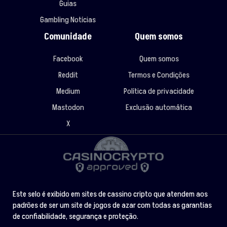
Guias
Gambling Notícias
Comunidade
Quem somos
Facebook
Quem somos
Reddit
Termos e Condições
Medium
Política de privacidade
Mastodon
Exclusão automática
X
Este selo é exibido em sites de cassino cripto que atendem aos
padrões de ser um site de jogos de azar com todas as garantias
de confiabilidade, segurança e proteção.