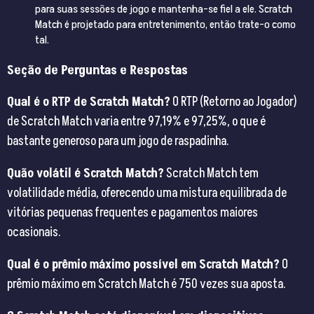
para suas sessões de jogo e mantenha-se fiel a ele. Scratch
Match é projetado para entretenimento, então trate-o como
tal.
Seção de Perguntas e Respostas
Qual é o RTP de Scratch Match?
O RTP (Retorno ao Jogador)
de Scratch Match varia entre 97,19% e 97,25%, o que é
bastante generoso para um jogo de raspadinha.
Quão volátil é Scratch Match?
Scratch Match tem
volatilidade média, oferecendo uma mistura equilibrada de
vitórias pequenas frequentes e pagamentos maiores
ocasionais.
Qual é o prêmio máximo possível em Scratch Match?
O
prêmio máximo em Scratch Match é 750 vezes sua aposta.