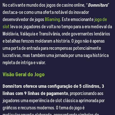
No cativante mundo dos jogos de casino online, “
Domnitors
”
destaca-se como uma oferta notável do inovador
desenvolvedor de jogos
BGaming
. Este emocionante
jogo de
slot
leva os jogadores de volta no tempo para a era medieval da
Moldávia, Valáquia e Transilvânia, onde governantes lendários
e batalhas ferozes moldaram a história. O jogo não é apenas
uma porta de entrada para recompensas potencialmente
lucrativas, mas também uma jornada por uma saga histórica
repleta de intriga e valor.
Visão Geral do Jogo
Domnitors oferece uma configuração de 5 cilindros, 3
linhas com 9 linhas de pagamento
, proporcionando aos
jogadores uma experiência de slot clássica aprimorada por
gráficos e recursos modernos. O tema do jogo é