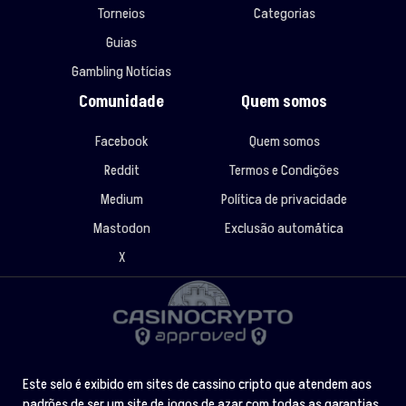
Torneios
Categorias
Guias
Gambling Notícias
Comunidade
Quem somos
Facebook
Quem somos
Reddit
Termos e Condições
Medium
Política de privacidade
Mastodon
Exclusão automática
X
Este selo é exibido em sites de cassino cripto que atendem aos
padrões de ser um site de jogos de azar com todas as garantias