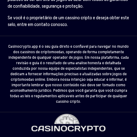
de confiabilidade, segurança e proteção.
Se você é o proprietário de um cassino cripto e deseja obter este
selo, entre em contato conosco.
Casinocrypto.app é o seu guia direto e confiável para navegar no mundo
dos cassinos de criptomoedas, operando de forma completamente
independente de qualquer operador de jogos. Em nossa plataforma, cada
revisão e guia é o resultado de uma análise honesta e detalhada
conduzida por nossa equipe de especialistas independentes, que se
dedicam a fornecer informações precisas e atualizadas sobre jogos de
criptomoedas online. Embora nossa intenção seja educar e informar, é
importante lembrar que nosso conteúdo não deve ser tomado como
aconselhamento jurídico. Pedimos que você garanta que você cumpra
todas as leis e regulamentos aplicáveis antes de participar de qualquer
cassino cripto.