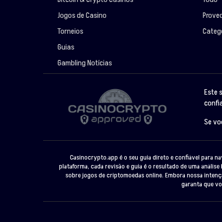
Jogos de Casino
Prove
Torneios
Categ
Guias
Gambling Notícias
Este 
confi
Se vo
Casinocrypto.app é o seu guia direto e confiável para
plataforma, cada revisão e guia é o resultado de uma anális
sobre jogos de criptomoedas online. Embora nossa intenç
garanta que vo