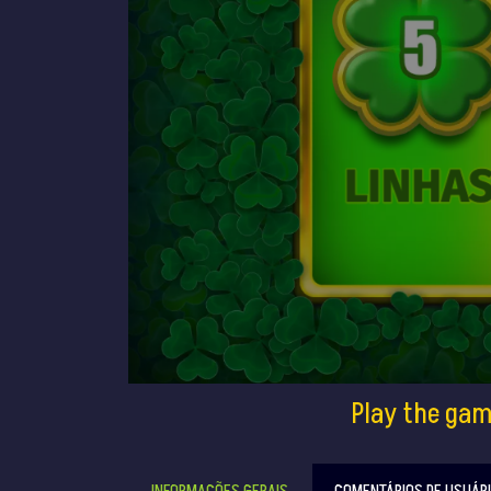
Play the gam