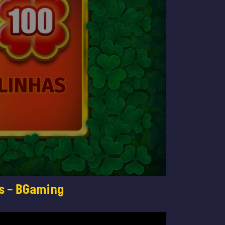
rs – BGaming