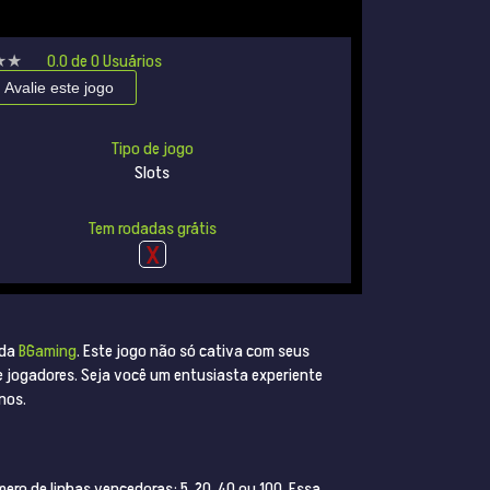
★★
★★
0.0
de
0
Usuários
Avalie este jogo
Tipo de jogo
Slots
Tem rodadas grátis
 da
BGaming
. Este jogo não só cativa com seus
e jogadores. Seja você um entusiasta experiente
nos.
ro de linhas vencedoras: 5, 20, 40 ou 100. Essa