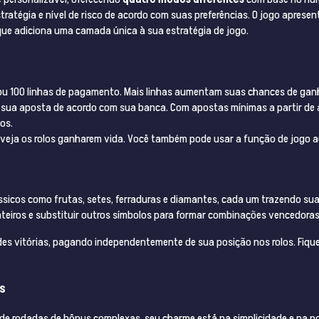
stratégia e nível de risco de acordo com suas preferências. O jogo apresen
que adiciona uma camada única à sua estratégia de jogo.
40 ou 100 linhas de pagamento. Mais linhas aumentam suas chances de g
 sua aposta de acordo com sua banca. Com apostas mínimas a partir de 
os.
 e veja os rolos ganharem vida. Você também pode usar a função de jogo
sicos como frutas, setes, ferraduras e diamantes, cada um trazendo sua 
 inteiros e substituir outros símbolos para formar combinações vencedoras
s vitórias, pagando independentemente de sua posição nos rolos. Fique 
s
de rodadas de bônus complexas, seu charme está na simplicidade e na nos