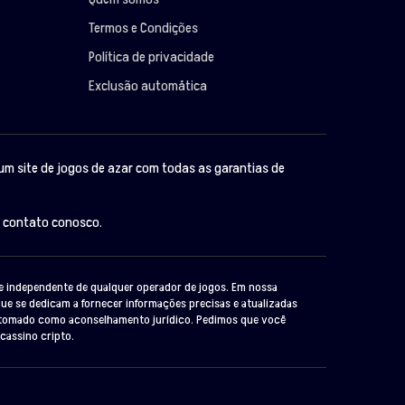
Termos e Condições
Política de privacidade
Exclusão automática
 um site de jogos de azar com todas as garantias de
em contato conosco.
e independente de qualquer operador de jogos. Em nossa
que se dedicam a fornecer informações precisas e atualizadas
er tomado como aconselhamento jurídico. Pedimos que você
cassino cripto.