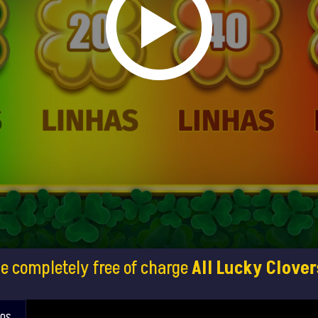
e completely free of charge
All Lucky Clove