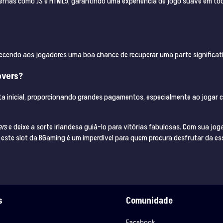
ernas como JS e HTML5, garantindo uma experiência de jogo suave em tod
recendo aos jogadores uma boa chance de recuperar uma parte significa
overs?
a inicial, proporcionando grandes pagamentos, especialmente ao jogar 
ers
e deixe a sorte irlandesa guiá-lo para vitórias fabulosas. Com sua jog
, este slot da BGaming é um imperdível para quem procura desfrutar da es
s
Comunidade
Facebook