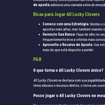
de aposta
adiciona uma camada extra de emoção,
Dicas para Jogar All Lucky Clovers
Comece com uma Estratégia
: Decida o 
apostas mais altas, mas também maiores c
Gerencie Sua Banca
: Fique de olho no s
frequentemente leva a vitórias mais consis
Aproveite o Recurso de Aposta
: Use es
mais do que está disposto a perder.
P&R
O que torna o All Lucky Clovers único?
All Lucky Clovers
se destaca com sua jogabilidade
tema clássico e recursos diretos, o torna um suce
Posso jogar o All Lucky Clovers no me