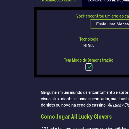
INFORMAÇÕES GERAIS
COMENTÁRIOS DE USUÁR
Você encontrou um erro ao ca
Envie uma Mens
Tecnologia
HTML5
Tem Modo de Demonstração
Mergulhe em um mundo de encantamento e sort
visuais luxuriantes e tema encantador, mas també
de slots ou novo na cena do cassino,
All Lucky Cl
Como Jogar All Lucky Clovers
All Lucky Clovers
se destaca com sua jogabilidade