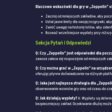
Kluczowe wskazówki dla gry w „Zeppelin” 
Zacznij od mniejszych zakładów, aby pocz
Ustal jasne limity dla swojej rozgrywki, a
Zwróć uwagę na historię lotów, aby zident
Rozważ wcześniejsze wypłaty przy niższy
Sekcja Pytań i Odpowiedzi
Q: Czy „Zeppelin” jest odpowiedni dla pocz
zawsze zaleca się rozpoczęcie od mniejszych zak
Q: Czy można grać w „Zeppelin” na urządze
oferując płynne doświadczenie na różnych platf
Q: Jaka jest najlepsza strategia dla „Zeppel
obserwowanie wzorców gry oraz od czasu do cza
Q: Jak działają wypłaty?
A: Wypłaty są determi
bezpieczniejszy zakład. Oczekiwanie dłużej moż