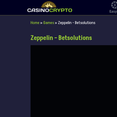
Kasy
Home
»
Games
»
Zeppelin – Betsolutions
Zeppelin – Betsolutions