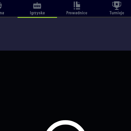
na
Igrzyska
Prowadnice
Turnieje