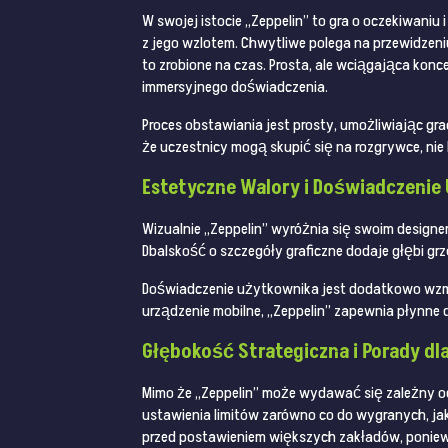
W swojej istocie „Zeppelin” to gra o oczekiwaniu
z jego wzlotem. Chwytliwe polega na przewidzeni
to zrobione na czas. Prosta, ale wciągająca kon
immersyjnego doświadczenia.
Proces obstawiania jest prosty, umożliwiając gr
że uczestnicy mogą skupić się na rozgrywce, ni
Estetyczne Walory i Doświadczenie
Wizualnie „Zeppelin” wyróżnia się swoim design
Dbalskość o szczegóły graficzne dodaje głębi grze
Doświadczenie użytkownika jest dodatkowo wzmoc
urządzenie mobilne, „Zeppelin” zapewnia płynne 
Głębokość Strategiczna i Porady dl
Mimo że „Zeppelin” może wydawać się zależny od
ustawienia limitów zarówno co do wygranych, ja
przed postawieniem większych zakładów, poniew