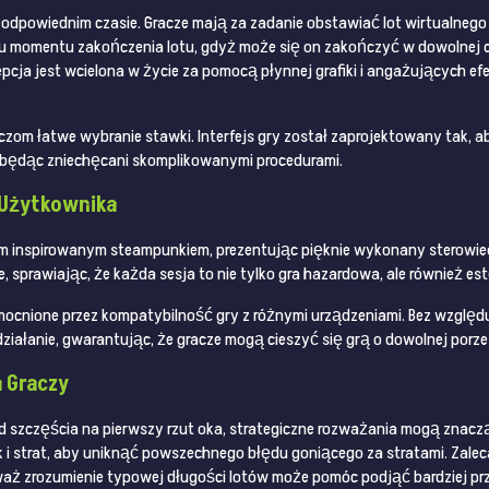
 i odpowiednim czasie. Gracze mają za zadanie obstawiać lot wirtualneg
u momentu zakończenia lotu, gdyż może się on zakończyć w dowolnej chwi
cepcja jest wcielona w życie za pomocą płynnej grafiki i angażujących 
aczom łatwe wybranie stawki. Interfejs gry został zaprojektowany tak, 
e będąc zniechęcani skomplikowanymi procedurami.
 Użytkownika
em inspirowanym steampunkiem, prezentując pięknie wykonany sterowiec
, sprawiając, że każda sesja to nie tylko gra hazardowa, ale również es
nione przez kompatybilność gry z różnymi urządzeniami. Bez względu n
działanie, gwarantując, że gracze mogą cieszyć się grą o dowolnej porze
a Graczy
 szczęścia na pierwszy rzut oka, strategiczne rozważania mogą znaczą
k i strat, aby uniknąć powszechnego błędu goniącego za stratami. Zal
aż zrozumienie typowej długości lotów może pomóc podjąć bardziej pr