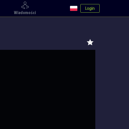
Login
Wiadomości