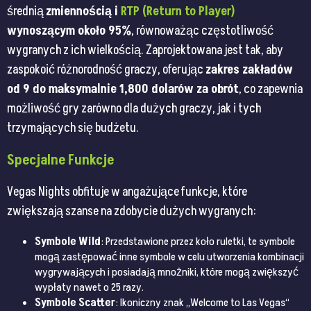
średnią
zmiennością i
RTP (Return to Player)
wynoszącym około 95%
, równoważąc częstotliwość
wygranych z ich wielkością. Zaprojektowana jest tak, aby
zaspokoić różnorodność graczy, oferując
zakres zakładów
od 9 do maksymalnie 1,800 dolarów za obrót
, co zapewnia
możliwość gry zarówno dla dużych graczy, jak i tych
trzymających się budżetu.
Specjalne Funkcje
Vegas Nights obfituje w angażujące funkcje, które
zwiększają szanse na zdobycie dużych wygranych:
Symbole Wild
: Przedstawione przez koło ruletki, te symbole
mogą zastępować inne symbole w celu utworzenia kombinacji
wygrywających i posiadają mnożniki, które mogą zwiększyć
wypłaty nawet o 25 razy.
Symbole Scatter
: Ikoniczny znak „Welcome to Las Vegas“