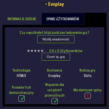
– Evoplay
INFORMACJE OGÓLNE
OPINIE UŻYTKOWNIKÓW
Czy napotkałeś błąd podczas ładowania gry?
Wyślij wiadomość
★★★★★
★★★★★
0.0
z
0
Użytkowników
Oceń tę grę
Technologia
Dostawca
Rodzaj gry
HTML5
Evoplay
Slots
Wsparcie dla
Posiada tryb
urządzeń
Ma darmowe spiny
demonstracyjny
przenośnych