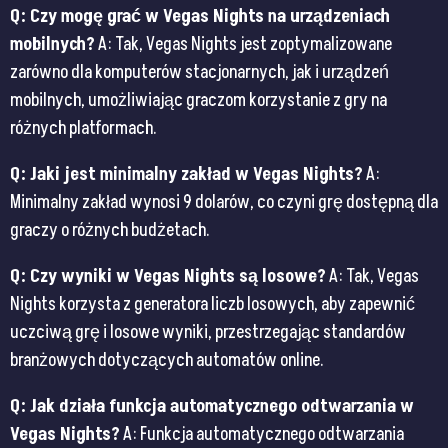
Q: Czy mogę grać w Vegas Nights na urządzeniach
mobilnych?
A: Tak, Vegas Nights jest zoptymalizowane
zarówno dla komputerów stacjonarnych, jak i urządzeń
mobilnych, umożliwiając graczom korzystanie z gry na
różnych platformach.
Q: Jaki jest minimalny zakład w Vegas Nights?
A:
Minimalny zakład wynosi 9 dolarów, co czyni grę dostępną dla
graczy o różnych budżetach.
Q: Czy wyniki w Vegas Nights są losowe?
A: Tak, Vegas
Nights korzysta z generatora liczb losowych, aby zapewnić
uczciwą grę i losowe wyniki, przestrzegając standardów
branżowych dotyczących automatów online.
Q: Jak działa funkcja automatycznego odtwarzania w
Vegas Nights?
A: Funkcja automatycznego odtwarzania