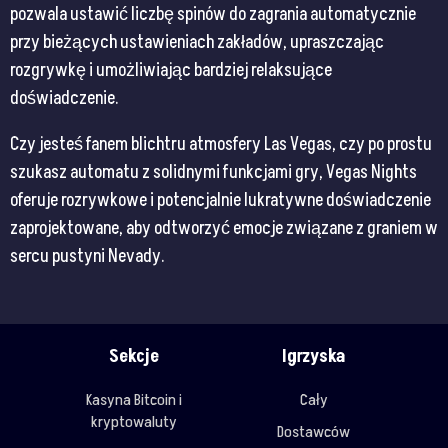
pozwala ustawić liczbę spinów do zagrania automatycznie
przy bieżących ustawieniach zakładów, upraszczając
rozgrywkę i umożliwiając bardziej relaksujące
doświadczenie.
Czy jesteś fanem blichtru atmosfery Las Vegas, czy po prostu
szukasz automatu z solidnymi funkcjami gry, Vegas Nights
oferuje rozrywkowe i potencjalnie lukratywne doświadczenie
zaprojektowane, aby odtworzyć emocje związane z graniem w
sercu pustyni Nevady.
Sekcje
Igrzyska
Kasyna Bitcoin i
Cały
kryptowaluty
Dostawców