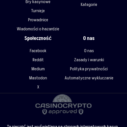
Gry kasynowe
Kategorie
Turnieje
Prowadnice
Wiadomości o hazardzie
Społeczność
O nas
Facebook
O nas
Reddit
Zasady i warunki
Medium
Polityka prywatności
Mastodon
Automatyczne wykluczanie
X
Ta pieczęć jest wyświetlana na stronach internetowych kasyn