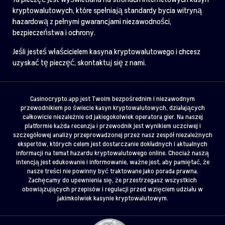
kryptowalutowych, które spełniają standardy bycia witryną
hazardową z pełnymi gwarancjami niezawodności,
bezpieczeństwa i ochrony.
Jeśli jesteś właścicielem kasyna kryptowalutowego i chcesz
uzyskać tę pieczęć, skontaktuj się z nami.
Casinocrypto.app jest Twoim bezpośrednim i niezawodnym
przewodnikiem po świecie kasyn kryptowalutowych, działających
całkowicie niezależnie od jakiegokolwiek operatora gier. Na naszej
platformie każda recenzja i przewodnik jest wynikiem uczciwej i
szczegółowej analizy przeprowadzonej przez nasz zespół niezależnych
ekspertów, których celem jest dostarczanie dokładnych i aktualnych
informacji na temat hazardu kryptowalutowego online. Chociaż naszą
intencją jest edukowanie i informowanie, ważne jest, aby pamiętać, że
nasze treści nie powinny być traktowane jako porada prawna.
Zachęcamy do upewnienia się, że przestrzegasz wszystkich
obowiązujących przepisów i regulacji przed wzięciem udziału w
jakimkolwiek kasynie kryptowalutowym.