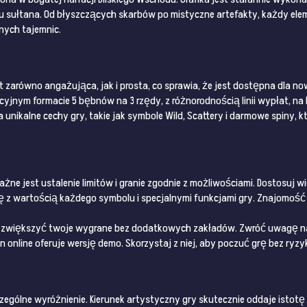
u sułtana. Od błyszczących skarbów po mistyczne artefakty, każdy ele
nych tajemnic.
t zarówno angażująca, jak i prosta, co sprawia, że jest dostępna dla no
yjnym formacie 5 bębnów na 3 rzędy, z różnorodnością linii wypłat, n
unikalne cechy gry, takie jak symbole Wild, Scattery i darmowe spiny, 
żne jest ustalenie limitów i granie zgodnie z możliwościami. Dostosuj 
ę z wartością każdego symbolu i specjalnymi funkcjami gry. Znajomoś
zwiększyć twoje wygrane bez dodatkowych zakładów. Zwróć uwagę n
n online oferuje wersję demo. Skorzystaj z niej, aby poczuć grę bez ry
zególne wyróżnienie. Kierunek artystyczny gry skutecznie oddaje istotę 