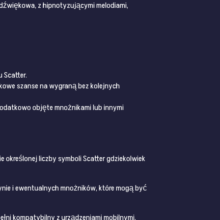
a dźwiękowa, z hipnotyzującymi melodiami,
 Scatter.
tkowe szanse na wygraną bez kolejnych
dodatkowo objęte mnożnikami lub innymi
określonej liczby symboli Scatter gdziekolwiek
ynie i ewentualnych mnożników, które mogą być
pełni kompatybilny z urządzeniami mobilnymi,