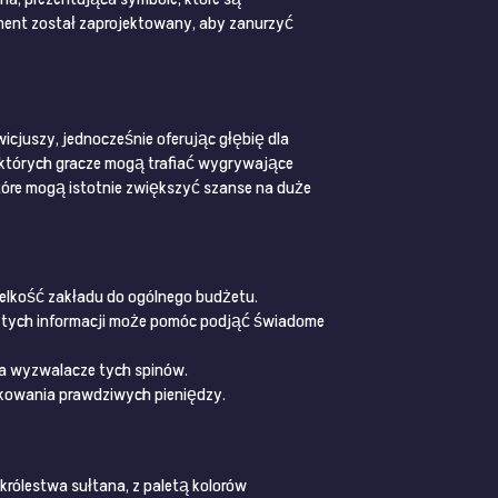
ment został zaprojektowany, aby zanurzyć
wicjuszy, jednocześnie oferując głębię dla
a których gracze mogą trafiać wygrywające
które mogą istotnie zwiększyć szanse na duże
wielkość zakładu do ogólnego budżetu.
ć tych informacji może pomóc podjąć świadome
a wyzwalacze tych spinów.
zykowania prawdziwych pieniędzy.
królestwa sułtana, z paletą kolorów