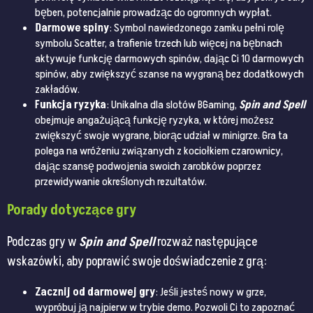
bęben, potencjalnie prowadząc do ogromnych wypłat.
Darmowe spiny
: Symbol nawiedzonego zamku pełni rolę
symbolu Scatter, a trafienie trzech lub więcej na bębnach
aktywuje funkcję darmowych spinów, dając Ci 10 darmowych
spinów, aby zwiększyć szanse na wygraną bez dodatkowych
zakładów.
Funkcja ryzyka
: Unikalna dla slotów BGaming,
Spin and Spell
obejmuje angażującą funkcję ryzyka, w której możesz
zwiększyć swoje wygrane, biorąc udział w minigrze. Gra ta
polega na wróżeniu związanych z kociołkiem czarownicy,
dając szansę podwojenia swoich zarobków poprzez
przewidywanie określonych rezultatów.
Porady dotyczące gry
Podczas gry w
Spin and Spell
rozważ następujące
wskazówki, aby poprawić swoje doświadczenie z grą:
Zacznij od darmowej gry
: Jeśli jesteś nowy w grze,
wypróbuj ją najpierw w trybie demo. Pozwoli Ci to zapoznać