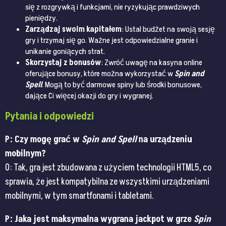
się z rozgrywką i funkcjami, nie ryzykując prawdziwych
pieniędzy.
Zarządzaj swoim kapitałem
: Ustal budżet na swoją sesję
gry i trzymaj się go. Ważne jest odpowiedzialne granie i
unikanie goniących strat.
Skorzystaj z bonusów
: Zwróć uwagę na kasyna online
oferujące bonusy, które można wykorzystać w
Spin and
Spell
. Mogą to być darmowe spiny lub środki bonusowe,
dające Ci więcej okazji do gry i wygranej.
Pytania i odpowiedzi
P: Czy mogę grać w
Spin and Spell
na urządzeniu
mobilnym?
O: Tak, gra jest zbudowana z użyciem technologii HTML5, co
sprawia, że jest kompatybilna ze wszystkimi urządzeniami
mobilnymi, w tym smartfonami i tabletami.
P: Jaka jest maksymalna wygrana jackpot w grze
Spin