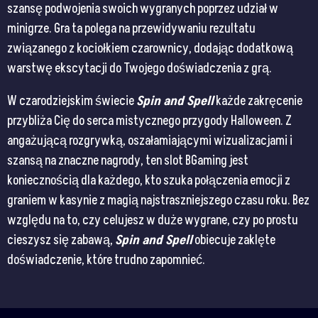
szansę podwojenia swoich wygranych poprzez udział w
minigrze. Gra ta polega na przewidywaniu rezultatu
związanego z kociołkiem czarownicy, dodając dodatkową
warstwę ekscytacji do Twojego doświadczenia z grą.
W czarodziejskim świecie
Spin and Spell
każde zakręcenie
przybliża Cię do serca mistycznego przygody Halloween. Z
angażującą rozgrywką, oszałamiającymi wizualizacjami i
szansą na znaczne nagrody, ten slot BGaming jest
koniecznością dla każdego, kto szuka połączenia emocji z
graniem w kasynie z magią najstraszniejszego czasu roku. Bez
względu na to, czy celujesz w duże wygrane, czy po prostu
cieszysz się zabawą,
Spin and Spell
obiecuje zaklęte
doświadczenie, które trudno zapomnieć.