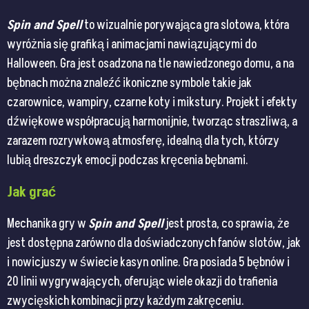
Spin and Spell
to wizualnie porywająca gra slotowa, która
wyróżnia się grafiką i animacjami nawiązującymi do
Halloween. Gra jest osadzona na tle nawiedzonego domu, a na
bębnach można znaleźć ikoniczne symbole takie jak
czarownice, wampiry, czarne koty i mikstury. Projekt i efekty
dźwiękowe współpracują harmonijnie, tworząc straszliwą, a
zarazem rozrywkową atmosferę, idealną dla tych, którzy
lubią dreszczyk emocji podczas kręcenia bębnami.
Jak grać
Mechanika gry w
Spin and Spell
jest prosta, co sprawia, że
jest dostępna zarówno dla doświadczonych fanów slotów, jak
i nowicjuszy w świecie kasyn online. Gra posiada 5 bębnów i
20 linii wygrywających, oferując wiele okazji do trafienia
zwycięskich kombinacji przy każdym zakręceniu.