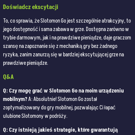
Doświadcz ekscytacji
To, co sprawia, że Slotomon Go jest szczególnie atrakcyjny, to
jego dostępność i sama zabawa w grze. Dostępna zarówno w
trybie darmowym, jak i na prawdziwe pieniądze, daje graczom
szansę na zapoznanie się z mechaniką gry bez żadnego
ryzyka, zanim zanurzą się w bardziej ekscytującej grze na
prawdziwe pieniądze.
Q&A
Q: Czy mogę grać w Slotomon Go na moim urządzeniu
mobilnym?
A: Absolutnie! Slotomon Go został
zoptymalizowany do gry mobilnej, pozwalając Ci łapać
ulubione Slotomony w podróży.
Q: Czy istnieją jakieś strategie, które gwarantują