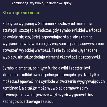
kombinacji i wyzwalając darmowe spiny.
Strategie sukcesu
Zdobycie wygranej w Slotomon Go zależy od mieszanki
strategii i szczęścia. Podczas gdy symbole niskiej wartości
pojawiają się częściej, zapewniając stałe, ale skromne
wygrane, prawdziwe emocje związane są z dopasowywaniem
stworzeń wysokiej wartości. Te nie tylko oferują znaczne
wypłaty, ale także dodają element ekscytacji do rozgrywki.
Symbol diamentu, pełniący funkcje wild i scatter, jest
kluczem do odblokowania pełnego potencjału gry. Nie tylko
może zastępować inne symbole w tworzeniu wygrywających
kombinacji, ale także może wywołać darmowe spiny,
otwierając drzwi do jeszcze większych wygranych bez
żadnego dodatkowego zakładu.