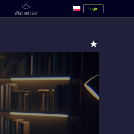
Login
Wiadomości