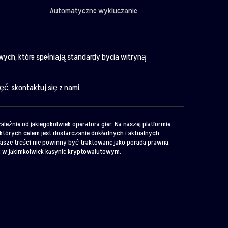
Automatyczne wykluczanie
ych, które spełniają standardy bycia witryną
ć, skontaktuj się z nami.
żnie od jakiegokolwiek operatora gier. Na naszej platformie
których celem jest dostarczanie dokładnych i aktualnych
nasze treści nie powinny być traktowane jako porada prawna.
u w jakimkolwiek kasynie kryptowalutowym.