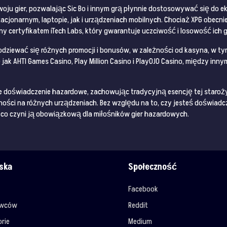
oju gier, pozwalając Sic Bo i innym grą płynnie dostosowywać się do 
jonarnym, laptopie, jak i urządzeniach mobilnych. Chociaż XPG obecnie n
y certyfikatem iTech Labs, który gwarantuje uczciwość i losowość ich gi
odziewać się różnych promocji i bonusów, w zależności od kasyna, w ty
 AHTI Games Casino, Play Million Casino i PlayOJO Casino, między innymi
e doświadczenie hazardowe, zachowując tradycyjną esencję tej staroży
ści na różnych urządzeniach. Bez względu na to, czy jesteś doświadcz
i, co czyni ją obowiązkową dla miłośników gier hazardowych.
yska
Społeczność
Facebook
awców
Reddit
rie
Medium