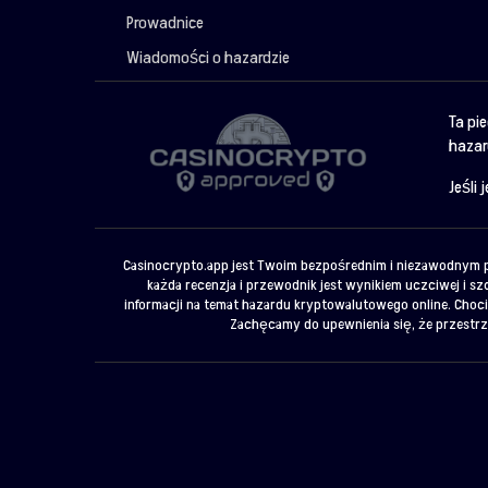
Prowadnice
Wiadomości o hazardzie
Ta pi
hazar
Jeśli
Casinocrypto.app jest Twoim bezpośrednim i niezawodnym prz
każda recenzja i przewodnik jest wynikiem uczciwej i s
informacji na temat hazardu kryptowalutowego online. Choci
Zachęcamy do upewnienia się, że przestrz