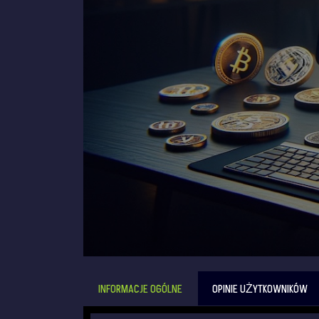
INFORMACJE OGÓLNE
OPINIE UŻYTKOWNIKÓW