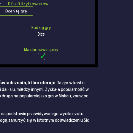
★
★
0.0
z
0
Użytkowników
Oceń tę grę
Rodzaj gry
Dice
Ma darmowe spiny
oświadczenia, które oferuje
. Ta gra w kostki,
 i dai-siu, między innymi. Zyskała popularność w
o druga najpopularniejsza gra w Makau, zaraz po
ady na podstawie przewidywanego wyniku rzutu
 mogą zanurzyć się w istotnym doświadczeniu Sic