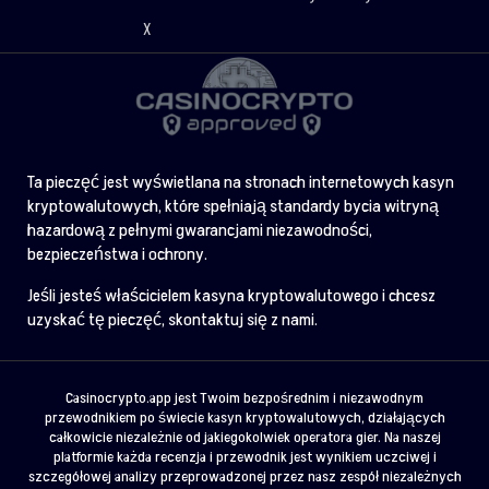
X
Ta pieczęć jest wyświetlana na stronach internetowych kasyn
kryptowalutowych, które spełniają standardy bycia witryną
hazardową z pełnymi gwarancjami niezawodności,
bezpieczeństwa i ochrony.
Jeśli jesteś właścicielem kasyna kryptowalutowego i chcesz
uzyskać tę pieczęć, skontaktuj się z nami.
Casinocrypto.app jest Twoim bezpośrednim i niezawodnym
przewodnikiem po świecie kasyn kryptowalutowych, działających
całkowicie niezależnie od jakiegokolwiek operatora gier. Na naszej
platformie każda recenzja i przewodnik jest wynikiem uczciwej i
szczegółowej analizy przeprowadzonej przez nasz zespół niezależnych