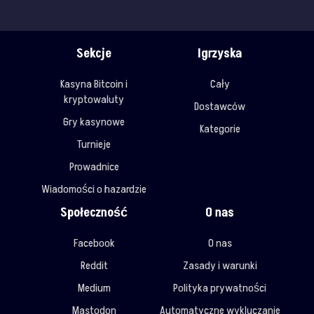
Sekcje
Igrzyska
Kasyna Bitcoin i
Cały
kryptowaluty
Dostawców
Gry kasynowe
Kategorie
Turnieje
Prowadnice
Wiadomości o hazardzie
Społeczność
O nas
Facebook
O nas
Reddit
Zasady i warunki
Medium
Polityka prywatności
Mastodon
Automatyczne wykluczanie