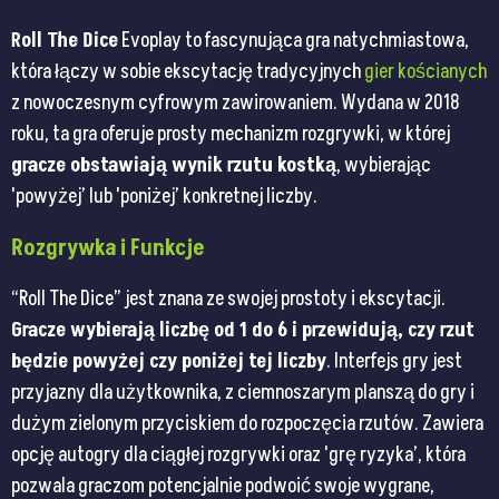
Roll The Dice
Evoplay to fascynująca gra natychmiastowa,
która łączy w sobie ekscytację tradycyjnych
gier kościanych
z nowoczesnym cyfrowym zawirowaniem. Wydana w 2018
roku, ta gra oferuje prosty mechanizm rozgrywki, w której
gracze obstawiają wynik rzutu kostką
, wybierając
'powyżej’ lub 'poniżej’ konkretnej liczby.
Rozgrywka i Funkcje
“Roll The Dice” jest znana ze swojej prostoty i ekscytacji.
Gracze wybierają liczbę od 1 do 6 i przewidują, czy rzut
będzie powyżej czy poniżej tej liczby
. Interfejs gry jest
przyjazny dla użytkownika, z ciemnoszarym planszą do gry i
dużym zielonym przyciskiem do rozpoczęcia rzutów. Zawiera
opcję autogry dla ciągłej rozgrywki oraz 'grę ryzyka’, która
pozwala graczom potencjalnie podwoić swoje wygrane,