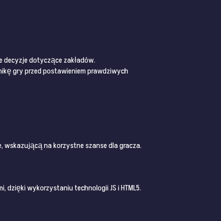
 decyzje dotyczące zakładów.
amikę gry przed postawieniem prawdziwych
, wskazującą na korzystne szanse dla gracza.
 dzięki wykorzystaniu technologii JS i HTML5.