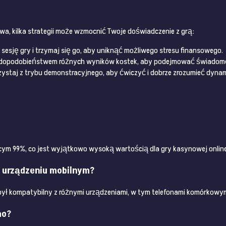
owa, kilka strategii może wzmocnić Twoje doświadczenie z grą:
a sesję gry i trzymaj się go, aby uniknąć możliwego stresu finansowego.
awdopodobieństwem różnych wyników kostek, aby podejmować świadome
rzystaj z trybu demonstracyjnego, aby ćwiczyć i dobrze zrozumieć dyn
cym 99%, co jest wyjątkowo wysoką wartością dla gry kasynowej online
m urządzeniu mobilnym?
 był kompatybilny z różnymi urządzeniami, w tym telefonami komórkowymi,
mo?