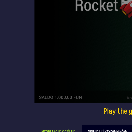
Play the 