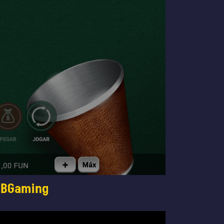
– BGaming