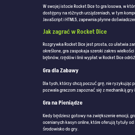
W swojej istocie Rocket Dice to gra losowa, w kt
dostępny na różnych urządzeniach, w tym komput
JavaScript i HTML5, zapewnia płynne doświadcze
Jak zagrać w Rocket Dice
Rozgrywka Rocket Dice jest prosta, co ułatwia 
określone, gra zaspokaja szeroki zakres wielkoś
bębnów, rzędów i linii wypłat w Rocket Dice odró
Gra dla Zabawy
Dla tych, którzy chcą poczuć grę, nie ryzykując
pozwala graczom zapoznać się z mechaniką gry 
Gra na Pieniądze
Kiedy będziesz gotowy na zwiększenie emocji, gra 
ocenianych kasyn online, które oferują tytuły o
środowisko do gry.