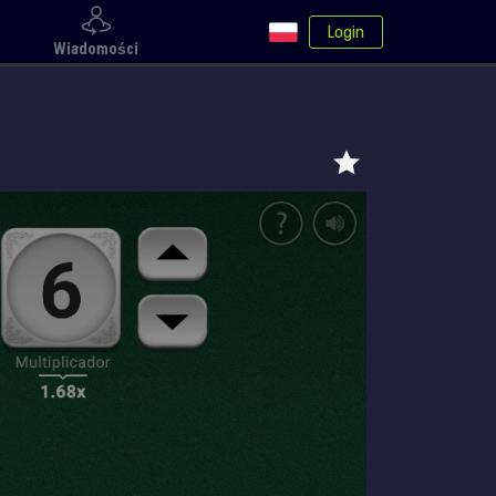
Login
Wiadomości