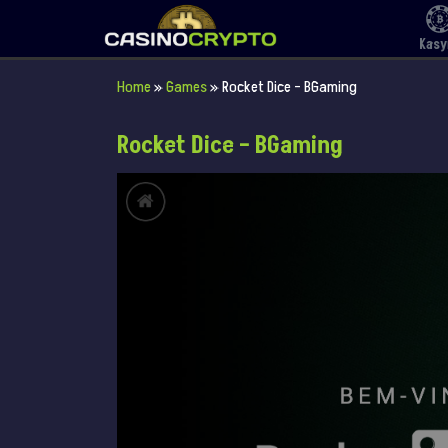
Kasy
Home
»
Games
»
Rocket Dice – BGaming
Rocket Dice – BGaming