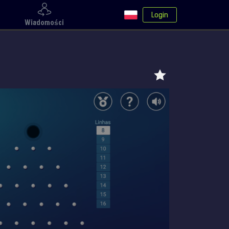
Login
Wiadomości