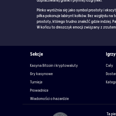
dopracowanej grafiki i płynnej rozgrywki.
Plinko wyróżnia się jako symbol prostoty i ekscy
piłka pokonuje labirynt kołków. Bez względu na t
prostoty, którego trudno znaleźć gdzie indziej. P
W końcu to dreszczyk emocji związany z zrzutem j
Sekcje
Igrz
Kasyna Bitcoin i kryptowaluty
Cały
Gry kasynowe
Dost
Turnieje
Katego
Prowadnice
Wiadomości o hazardzie
Ta pi