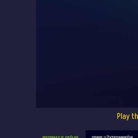
Play t