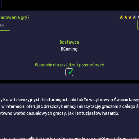
ładowania gry?
★★★★
★★★★
ść
Dostawca
BGaming
Wsparcie dla urządzeń przenośnych
 tylko w telewizyjnych teleturniejach, ale także w cyfrowym świecie kasyn
w internecie, oferując dreszczyk emocji i ekscytację graczom z całego ś
arówno wśród casualowych graczy, jak i entuzjastów hazardu.
a na zrzuceniu piłki lub dysku z góry piramidy z przypiętymi kołkami i ob