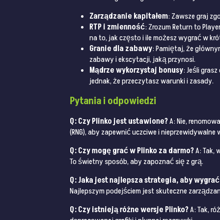
Zarządzanie kapitałem
: Zawsze graj zg
RTP i zmienność
: Zrozum Return to Play
na to, jak często i ile możesz wygrać w kró
Granie dla zabawy
: Pamiętaj, że głównym
zabawy i ekscytacji, jaką przynosi.
Mądrze wykorzystaj bonusy
: Jeśli gra
jednak, że przeczytasz warunki i zasady.
Pytania i odpowiedzi
Q: Czy Plinko jest ustawione?
A: Nie, renomowa
(RNG), aby zapewnić uczciwe i nieprzewidywalne w
Q: Czy mogę grać w Plinko za darmo?
A: Tak, 
To świetny sposób, aby zapoznać się z grą.
Q: Jaka jest najlepsza strategia, aby wygrać
Najlepszym podejściem jest skuteczne zarządzanie
Q: Czy istnieją różne wersje Plinko?
A: Tak, ró