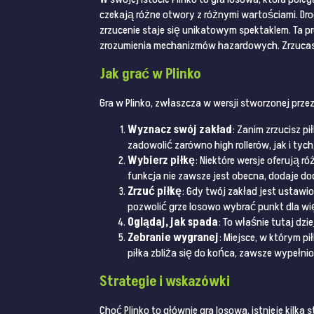
czekają różne otwory z różnymi wartościami. Drog
zrzucenie staje się unikatowym spektaklem. Ta p
zrozumienia mechanizmów hazardowych. Zrzucasz 
Jak grać w Plinko
Gra w Plinko, zwłaszcza w wersji stworzonej przez
Wyznacz swój zakład
: Zanim zrzucisz p
zadowolić zarówno high rollerów, jak i tych
Wybierz piłkę
: Niektóre wersje oferują 
funkcja nie zawsze jest obecna, dodaje 
Zrzuć piłkę
: Gdy twój zakład jest ustawio
pozwolić grze losowo wybrać punkt dla wi
Oglądaj, jak spada
: To właśnie tutaj dz
Zebranie wygranej
: Miejsce, w którym p
piłka zbliża się do końca, zawsze wypełnio
Strategie i wskazówki
Choć Plinko to głównie gra losowa, istnieje kilka