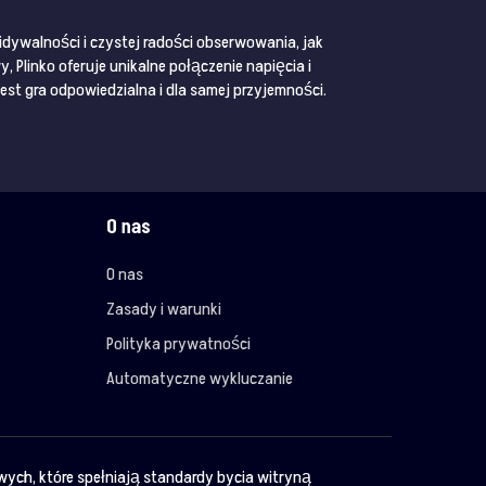
widywalności i czystej radości obserwowania, jak
 Plinko oferuje unikalne połączenie napięcia i
jest gra odpowiedzialna i dla samej przyjemności.
O nas
O nas
Zasady i warunki
Polityka prywatności
Automatyczne wykluczanie
ych, które spełniają standardy bycia witryną