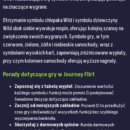
na znaczące wygrane.
Otrzymanie symbolu chłopaka Wild i symbolu dziewczyny
Wild obok siebie wywołuje respin, oferując kolejną szansę na
zwiększenie swoich wygranych. Symbole gry, w tym
czerwone, zielone, żółte i niebieskie samochody, wraz z
symbolami wysokich kart, zapewniają zróżnicowane wypłaty,
przy czym kolorowe samochody oferują wyższe nagrody.
Porady dotyczące gry w Journey Flirt
Zapoznaj się z tabelą wypłat
: Zrozumienie wartości
każdego symbolu i funkcji może pomóc Ci podejmować
świadome decyzje dotyczące zakładów.
Zacznij od mniejszych zakładów
: Pozwoli Ci to przedłużyć
czas gry i doświadczyć wszystkich funkcji bez szybkiego
wyczerpania bankrolla.
Skorzystaj z darmowych spinów
: Runda darmowych