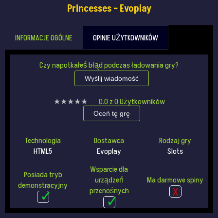
Princesses – Evoplay
INFORMACJE OGÓLNE
OPINIE UŻYTKOWNIKÓW
Czy napotkałeś błąd podczas ładowania gry?
Wyślij wiadomość
★★★★★
★★★★★
0.0
z
0
Użytkowników
Oceń tę grę
Technologia
Dostawca
Rodzaj gry
HTML5
Evoplay
Slots
Wsparcie dla
Posiada tryb
urządzeń
Ma darmowe spiny
demonstracyjny
przenośnych