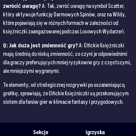
zwrócić uwagę?
A: Tak, zwróć uwagę na symbol Scatter,
który aktywuje funkcję Darmowych Spinów, oraz na Wildy,
które pojawiają się w różnych formach w zależności od
księżniczki zaangażowanej podczas Losowych Wydarzeń​​.
Q: Jak duża jest zmienność gry?
A: Elfickie Księżniczki
mają średnią do niską zmienność, co czyni je odpowiednimi
dla graczy preferujących mniej ryzykowne gry z częstszymi,
ale mniejszymi wygranymi​​.
Te elementy, od strategicznej rozgrywki po oszałamiającą
grafikę, sprawiają, że Elfickie Księżniczki są przekonującym
slotem dla fanów gier w klimacie fantasy i przygodowych.
Sekcje
Igrzyska