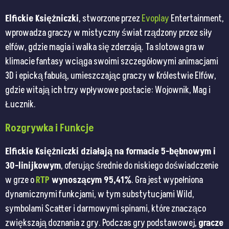
Elfickie Księżniczki
, stworzone przez
Evoplay
Entertainment,
wprowadza graczy w mistyczny świat rządzony przez siły
elfów, gdzie magia i walka się zderzają. Ta slotowa gra w
klimacie fantasy wciąga swoimi szczegółowymi animacjami
3D i epicką fabułą, umieszczając graczy w Królestwie Elfów,
gdzie witają ich trzy wpływowe postacie: Wojownik, Mag i
Łucznik​​​​.
Rozgrywka i Funkcje
Elfickie Księżniczki działają na formacie 5-bębnowym i
30-linijkowym
, oferując średnie do niskiego doświadczenie
w grze o
RTP
wynoszącym 95,41%
. Gra jest wypełniona
dynamicznymi funkcjami, w tym substytucjami Wild,
symbolami Scatter i darmowymi spinami, które znacząco
zwiększają doznania z gry. Podczas gry podstawowej,
gracze