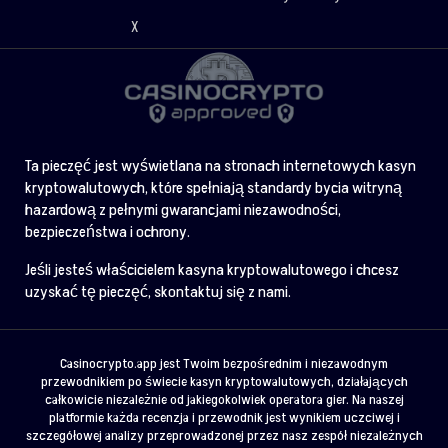
X
Ta pieczęć jest wyświetlana na stronach internetowych kasyn
kryptowalutowych, które spełniają standardy bycia witryną
hazardową z pełnymi gwarancjami niezawodności,
bezpieczeństwa i ochrony.
Jeśli jesteś właścicielem kasyna kryptowalutowego i chcesz
uzyskać tę pieczęć, skontaktuj się z nami.
Casinocrypto.app jest Twoim bezpośrednim i niezawodnym
przewodnikiem po świecie kasyn kryptowalutowych, działających
całkowicie niezależnie od jakiegokolwiek operatora gier. Na naszej
platformie każda recenzja i przewodnik jest wynikiem uczciwej i
szczegółowej analizy przeprowadzonej przez nasz zespół niezależnych