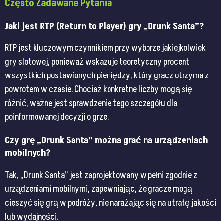
Często Zadawane Pytania
Jaki jest RTP (Return to Player) gry „Drunk Santa”?
RTP jest kluczowym czynnikiem przy wyborze jakiejkolwiek
gry slotowej, ponieważ wskazuje teoretyczny procent
wszystkich postawionych pieniędzy, który gracz otrzyma z
powrotem w czasie. Chociaż konkretne liczby mogą się
różnić, ważne jest sprawdzenie tego szczegółu dla
poinformowanej decyzji o grze.
Czy grę „Drunk Santa” można grać na urządzeniach
mobilnych?
Tak, „Drunk Santa” jest zaprojektowany w pełni zgodnie z
urządzeniami mobilnymi, zapewniając, że gracze mogą
cieszyć się grą w podróży, nie narażając się na utratę jakości
lub wydajności.