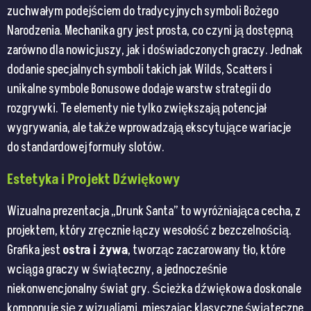
zuchwałym podejściem do tradycyjnych symboli Bożego
Narodzenia. Mechanika gry jest prosta, co czyni ją dostępną
zarówno dla nowicjuszy, jak i doświadczonych graczy. Jednak
dodanie specjalnych symboli takich jak Wilds, Scatters i
unikalne symbole Bonusowe dodaje warstw strategii do
rozgrywki. Te elementy nie tylko zwiększają potencjał
wygrywania, ale także wprowadzają ekscytujące wariacje
do standardowej formuły slotów.
Estetyka i Projekt Dźwiękowy
Wizualna prezentacja „Drunk Santa” to wyróżniająca cecha, z
projektem, który zręcznie łączy wesołość z bezczelnością.
Grafika jest
ostra i żywa
, tworząc zaczarowany tło, które
wciąga graczy w świąteczny, a jednocześnie
niekonwencjonalny świat gry. Ścieżka dźwiękowa doskonale
komponuje się z wizualiami, mieszając klasyczne świąteczne