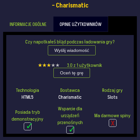
– Charismatic
INFORMACJE OGÓLNE
OPINIE UŻYTKOWNIKÓW
Czy napotkałeś błąd podczas ładowania gry?
Wyślij wiadomość
★★★★★
★★★★★
3.0
z
1
użytkownik
Oceń tę grę
Technologia
Dostawca
Rodzaj gry
HTML5
Charismatic
Slots
Wsparcie dla
Posiada tryb
urządzeń
Ma darmowe spiny
demonstracyjny
przenośnych