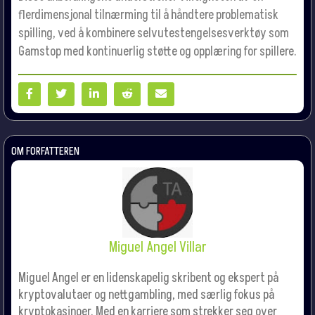
flerdimensjonal tilnærming til å håndtere problematisk
spilling, ved å kombinere selvutestengelsesverktøy som
Gamstop med kontinuerlig støtte og opplæring for spillere.
OM FORFATTEREN
Miguel Angel Villar
Miguel Angel er en lidenskapelig skribent og ekspert på
kryptovalutaer og nettgambling, med særlig fokus på
kryptokasinoer. Med en karriere som strekker seg over