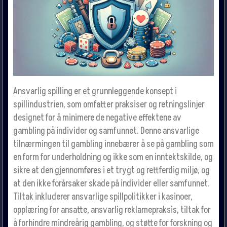
Ansvarlig spilling er et grunnleggende konsept i
spillindustrien, som omfatter praksiser og retningslinjer
designet for å minimere de negative effektene av
gambling på individer og samfunnet. Denne ansvarlige
tilnærmingen til gambling innebærer å se på gambling som
en form for underholdning og ikke som en inntektskilde, og
sikre at den gjennomføres i et trygt og rettferdig miljø, og
at den ikke forårsaker skade på individer eller samfunnet.
Tiltak inkluderer ansvarlige spillpolitikker i kasinoer,
opplæring for ansatte, ansvarlig reklamepraksis, tiltak for
å forhindre mindreårig gambling, og støtte for forskning og