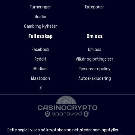
Turneringer
Kategorier
Guider
Gambling Nyheter
Fellesskap
Om oss
Facebook
Om oss
Reddit
Vilkår og betingelser
Medium
Personvernpolicy
Mastodon
Autoekskludering
X
Dette seglet vises på kryptokasino nettsteder som oppfyller