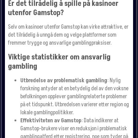
Er det tilrådelig å spille på kasinoer
utenfor Gamstop?
Selv om kasinoer utenfor Gamstop kan virke attraktive, er
det tilrådelig å unngå dem og velge plattformer som
fremmer trygge og ansvarlige gamblingpraksiser.
Viktige statistikker om ansvarlig
gambling
Utbredelse av problematisk gambling
: Nylig
forskning antyder at en betydelig del av den voksne
befolkningen opplever gamblingrelaterte problemer
på et tidspunkt. Utbredelsen varierer etter region og
lokale gamblingpolitikker.
Effektiviteten av Gamstop
: Data indikerer at
Gamstop-brukere viser en reduksjon i problematisk
gamblingatferd etter registrering, noe som tyder på