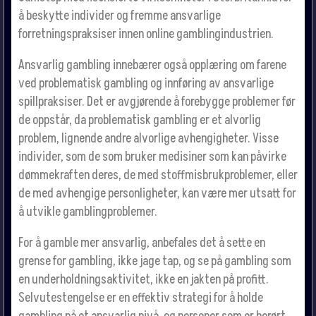
å beskytte individer og fremme ansvarlige
forretningspraksiser innen online gamblingindustrien.
Ansvarlig gambling innebærer også opplæring om farene
ved problematisk gambling og innføring av ansvarlige
spillpraksiser. Det er avgjørende å forebygge problemer før
de oppstår, da problematisk gambling er et alvorlig
problem, lignende andre alvorlige avhengigheter. Visse
individer, som de som bruker medisiner som kan påvirke
dømmekraften deres, de med stoffmisbrukproblemer, eller
de med avhengige personligheter, kan være mer utsatt for
å utvikle gamblingproblemer.
For å gamble mer ansvarlig, anbefales det å sette en
grense for gambling, ikke jage tap, og se på gambling som
en underholdningsaktivitet, ikke en jakten på profitt.
Selvutestengelse er en effektiv strategi for å holde