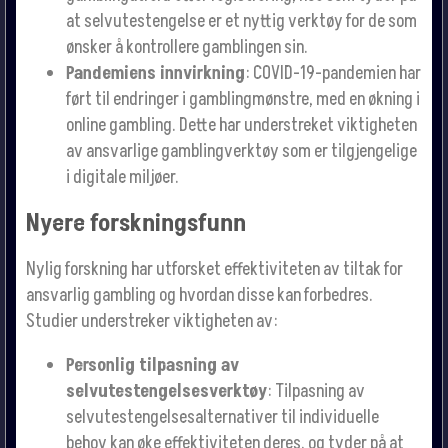
at selvutestengelse er et nyttig verktøy for de som
ønsker å kontrollere gamblingen sin.
Pandemiens innvirkning
: COVID-19-pandemien har
ført til endringer i gamblingmønstre, med en økning i
online gambling. Dette har understreket viktigheten
av ansvarlige gamblingverktøy som er tilgjengelige
i digitale miljøer.
Nyere forskningsfunn
Nylig forskning har utforsket effektiviteten av tiltak for
ansvarlig gambling og hvordan disse kan forbedres.
Studier understreker viktigheten av:
Personlig tilpasning av
selvutestengelsesverktøy
: Tilpasning av
selvutestengelsesalternativer til individuelle
behov kan øke effektiviteten deres, og tyder på at