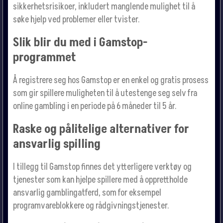
sikkerhetsrisikoer, inkludert manglende mulighet til å
søke hjelp ved problemer eller tvister.
Slik blir du med i Gamstop-
programmet
Å registrere seg hos Gamstop er en enkel og gratis prosess
som gir spillere muligheten til å utestenge seg selv fra
online gambling i en periode på 6 måneder til 5 år.
Raske og pålitelige alternativer for
ansvarlig spilling
I tillegg til Gamstop finnes det ytterligere verktøy og
tjenester som kan hjelpe spillere med å opprettholde
ansvarlig gamblingatferd, som for eksempel
programvareblokkere og rådgivningstjenester.