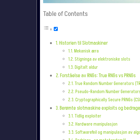
Table of Contents
Historien til Slotmaskiner
Mekanisk æra
Stigninga av elektroniske slots
Digitalt aldur
Forståelse av RNGs: True RNGs vs PRNGs
True Random Number Generators (T
Pseudo-Random Number Generators
Cryptographically Secure PRNGs (C
Berømte slotmaskine exploits og bedrage
Tidlig exploiter
Hardware manipulasjon
Softwarefeil og manipulasjon av al