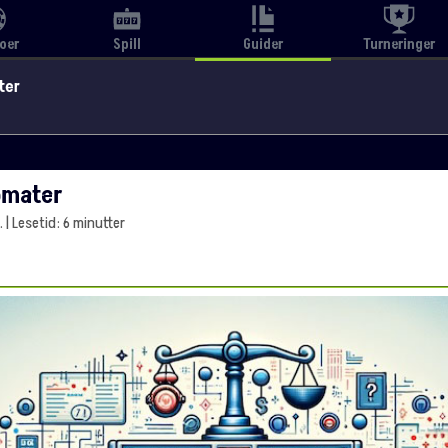
oer
Spill
Guider
Turneringer
ter
omater
 | Lesetid: 6 minutter