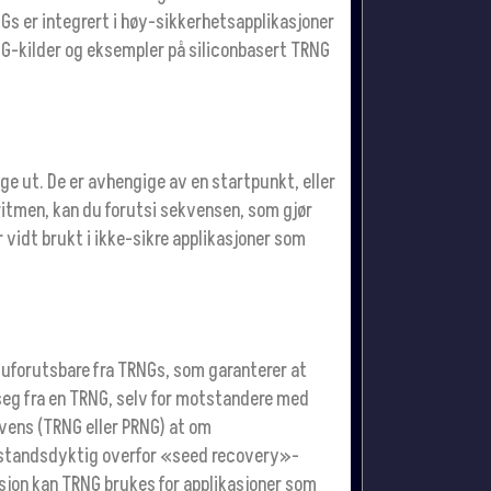
Gs er integrert i høy-sikkerhetsapplikasjoner
NG-kilder og eksempler på siliconbasert TRNG
ge ut. De er avhengige av en startpunkt, eller
ritmen, kan du forutsi sekvensen, som gjør
 vidt brukt i ikke-sikre applikasjoner som
e uforutsbare fra TRNGs, som garanterer at
 seg fra en TRNG, selv for motstandere med
kvens (TRNG eller PRNG) at om
tstandsdyktig overfor «seed recovery»-
lusjon kan TRNG brukes for applikasjoner som