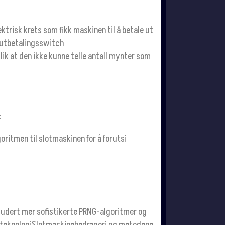
ktrisk krets som fikk maskinen til å betale ut​
e utbetalingsswitch
slik at den ikke kunne telle antall mynter som
:
oritmen til slotmaskinen for å forutsi
ludert mer sofistikerte PRNG-algoritmer og