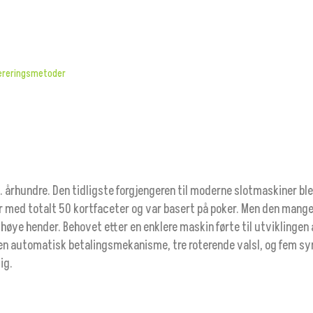
ereringsmetoder
9. århundre. Den tidligste forgjengeren til moderne slotmaskiner ble
r med totalt 50 kortfaceter og var basert på poker. Men den mange
r høye hender. Behovet etter en enklere maskin førte til utviklingen
n automatisk betalingsmekanisme, tre roterende valsl, og fem sym
​​.