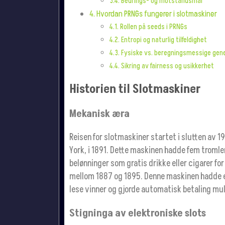
Bedrings- og motstandsmål
Hvordan PRNGs fungerer i slotmaskiner
Rollen på seeds i PRNGs
Entropi og naturlig tilfeldighet
Fysiske vs. beregningsmessige gen
Sikring av fairness og usikkerhet
Historien til Slotmaskiner
Mekanisk æra
Reisen for slotmaskiner startet i slutten av 1
York, i 1891. Dette maskinen hadde fem tromle
belønninger som gratis drikke eller cigarer fo
mellom 1887 og 1895. Denne maskinen hadde e
lese vinner og gjorde automatisk betaling mulig​​
Stigninga av elektroniske slots