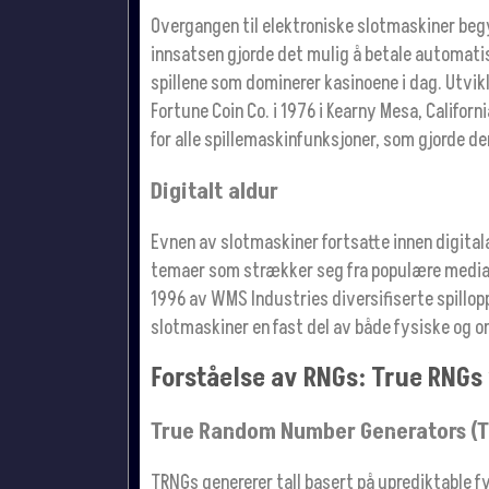
Overgangen til elektroniske slotmaskiner beg
innsatsen gjorde det mulig å betale automati
spillene som dominerer kasinoene i dag. Utvik
Fortune Coin Co. i 1976 i Kearny Mesa, Califo
for alle spillemaskinfunksjoner, som gjorde d
Digitalt aldur
Evnen av slotmaskiner fortsatte innen digital
temaer som strækker seg fra populære mediaf
1996 av WMS Industries diversifiserte spilloppl
slotmaskiner en fast del av både fysiske og onl
Forståelse av RNGs: True RNGs
True Random Number Generators (
TRNGs genererer tall basert på uprediktable fy