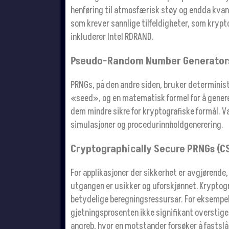
henføring til atmosfærisk støy og endda kvant
som krever sannlige tilfeldigheter, som krypt
inkluderer Intel RDRAND​​.
Pseudo-Random Number Generators
PRNGs, på den andre siden, bruker deterministi
«seed», og en matematisk formel for å genere
dem mindre sikre for kryptografiske formål. Va
simulasjoner og procedurinnholdgenerering​​.
Cryptographically Secure PRNGs (C
For applikasjoner der sikkerhet er avgjørende
utgangen er usikker og uforskjønnet. Kryptogr
betydelige beregningsressursar. For eksempel
gjetningsprosenten ikke signifikant overst
angreb, hvor en motstander forsøker å fastslå 