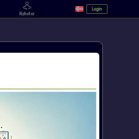
Login
Nyheter