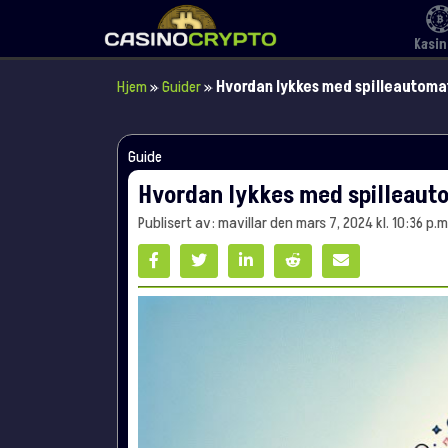
Kasin
Hjem
»
Guider
»
Hvordan lykkes med spilleautoma
Guide
Hvordan lykkes med spilleaut
Publisert av: mavillar den mars 7, 2024 kl. 10:36 p.m.