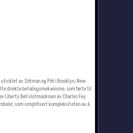
 utviklet av Sittman og Pitt i Brooklyn, New
lte direkte betalingsmekanisme, som førte til
 av Liberty Bell slotmaskinen av Charles Fey
boler, som simplifisert kompleksiteten av å