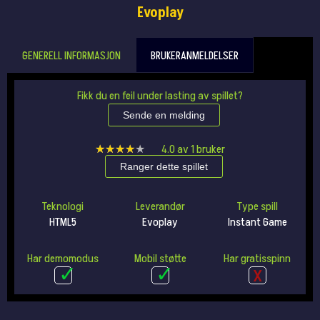
Evoplay
GENERELL INFORMASJON
BRUKERANMELDELSER
Fikk du en feil under lasting av spillet?
Sende en melding
★★★★★
★★★★★
4.0
av
1
bruker
Ranger dette spillet
Teknologi
Leverandør
Type spill
HTML5
Evoplay
Instant Game
Har demomodus
Mobil støtte
Har gratisspinn