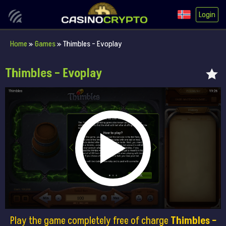
Login
Home
»
Games
»
Thimbles – Evoplay
Thimbles – Evoplay
Play the game completely free of charge
Thimbles –