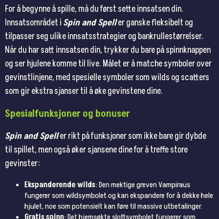
For å begynne å spille, må du først sette innsatsen din.
Innsatsområdet i
Spin and Spell
er ganske fleksibelt og
tilpasser seg ulike innsatsstrategier og bankrullestørrelser.
Når du har satt innsatsen din, trykker du bare på spinnknappen
og ser hjulene komme til live. Målet er å matche symboler over
gevinstlinjene, med spesielle symboler som wilds og scatters
som gir ekstra sjanser til å øke gevinstene dine.
Spesialfunksjoner og bonuser
Spin and Spell
er rikt på funksjoner som ikke bare gir dybde
til spillet, men også øker sjansene dine for å treffe store
gevinster:
Ekspanderende wilds
: Den mektige greven Vampiraus
fungerer som wildsymbolet og kan ekspandere for å dekke hele
hjulet, noe som potensielt kan føre til massive utbetalinger.
Gratis spinn
: Det hjemsøkte slottsymbolet fungerer som