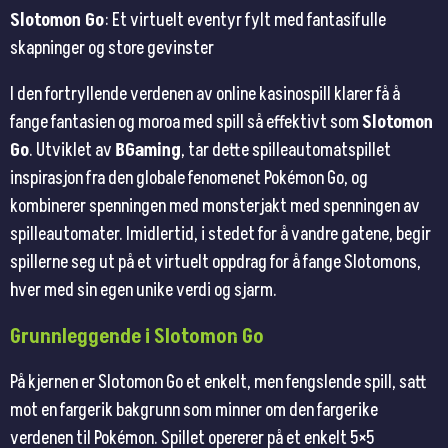
Slotomon Go
: Et virtuelt eventyr fylt med fantasifulle
skapninger og store gevinster
I den fortryllende verdenen av online kasinospill klarer få å
fange fantasien og moroa med spill så effektivt som
Slotomon
Go
. Utviklet av
BGaming
, tar dette spilleautomatspillet
inspirasjon fra den globale fenomenet Pokémon Go, og
kombinerer spenningen med monsterjakt med spenningen av
spilleautomater. Imidlertid, i stedet for å vandre gatene, begir
spillerne seg ut på et virtuelt oppdrag for å fange Slotomons,
hver med sin egen unike verdi og sjarm.
Grunnleggende i Slotomon Go
På kjernen er Slotomon Go et enkelt, men fengslende spill, satt
mot en fargerik bakgrunn som minner om den fargerike
verdenen til Pokémon. Spillet opererer på et enkelt 5×5