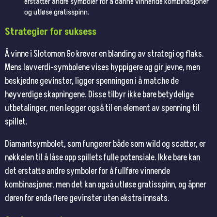
erstatter andre symboler for å danne vinnende kombinasjoner
og utløse gratisspinn.
Strategier for suksess
Å vinne i Slotomon Go krever en blanding av strategi og flaks.
Mens lavverdi-symbolene vises hyppigere og gir jevne, men
beskjedne gevinster, ligger spenningen i å matche de
høyverdige skapningene. Disse tilbyr ikke bare betydelige
utbetalinger, men legger også til en element av spenning til
spillet.
Diamantsymbolet, som fungerer både som wild og scatter, er
nøkkelen til å låse opp spillets fulle potensiale. Ikke bare kan
det erstatte andre symboler for å fullføre vinnende
kombinasjoner, men det kan også utløse gratisspinn, og åpner
døren for enda flere gevinster uten ekstra innsats.