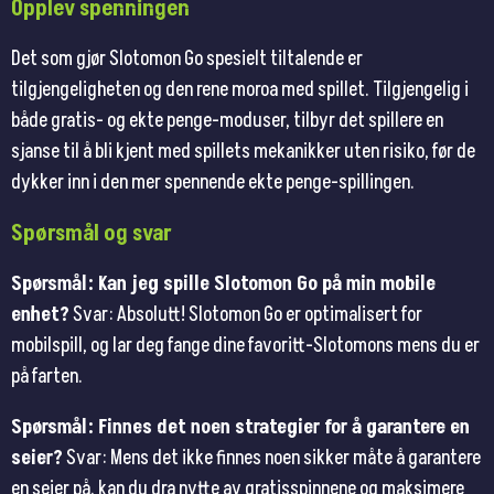
Opplev spenningen
Det som gjør Slotomon Go spesielt tiltalende er
tilgjengeligheten og den rene moroa med spillet. Tilgjengelig i
både gratis- og ekte penge-moduser, tilbyr det spillere en
sjanse til å bli kjent med spillets mekanikker uten risiko, før de
dykker inn i den mer spennende ekte penge-spillingen.
Spørsmål og svar
Spørsmål: Kan jeg spille Slotomon Go på min mobile
enhet?
Svar: Absolutt! Slotomon Go er optimalisert for
mobilspill, og lar deg fange dine favoritt-Slotomons mens du er
på farten.
Spørsmål: Finnes det noen strategier for å garantere en
seier?
Svar: Mens det ikke finnes noen sikker måte å garantere
en seier på, kan du dra nytte av gratisspinnene og maksimere