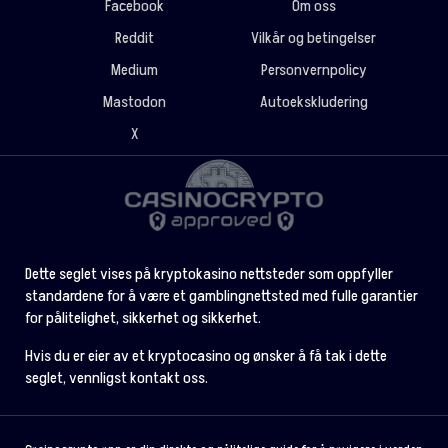
Facebook
Om oss
Reddit
Vilkår og betingelser
Medium
Personvernpolicy
Mastodon
Autoekskludering
X
Dette seglet vises på kryptokasino nettsteder som oppfyller
standardene for å være et gamblingnettsted med fulle garantier
for pålitelighet, sikkerhet og sikkerhet.
Hvis du er eier av et kryptocasino og ønsker å få tak i dette
seglet, vennligst kontakt oss.