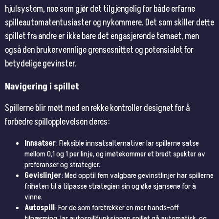
hjulsystem, noe som gjør det tilgjengelig for både erfarne
spilleautomatentusiaster og nykommere. Det som skiller dette
spillet fra andre er ikke bare det engasjerende temaet, men
også den brukervennlige grensesnittet og potensialet for
betydelige gevinster.
Navigering i spillet
Spillerne blir møtt med en rekke kontroller designet for å
forbedre spillopplevelsen deres:
Innsatser
: Fleksible innsatsalternativer lar spillerne satse
mellom 0,1 og 1 per linje, og imøtekommer et bredt spekter av
preferanser og strategier.
Gevislinjer
: Med opptil fem valgbare gevinstlinjer har spillerne
friheten til å tilpasse strategien sin og øke sjansene for å
vinne.
Autospill
: For de som foretrekker en mer hands-off
tilnærming, lar autospillfunksjonen spillet gå automatisk, og