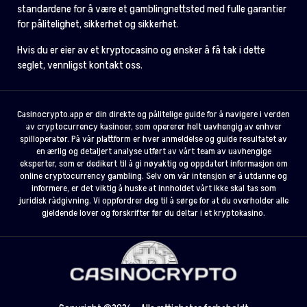
standardene for å være et gamblingnettsted med fulle garantier
for pålitelighet, sikkerhet og sikkerhet.
Hvis du er eier av et kryptocasino og ønsker å få tak i dette
seglet, vennligst kontakt oss.
Casinocrypto.app er din direkte og pålitelige guide for å navigere i verden
av cryptocurrency kasinoer, som opererer helt uavhengig av enhver
spilloperatør. På vår plattform er hver anmeldelse og guide resultatet av
en ærlig og detaljert analyse utført av vårt team av uavhengige
eksperter, som er dedikert til å gi nøyaktig og oppdatert informasjon om
online cryptocurrency gambling. Selv om vår intensjon er å utdanne og
informere, er det viktig å huske at innholdet vårt ikke skal tas som
juridisk rådgivning. Vi oppfordrer deg til å sørge for at du overholder alle
gjeldende lover og forskrifter før du deltar i et kryptokasino.