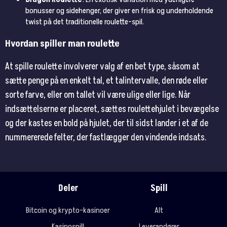
bonusser og sidehenger, der giver en frisk og underholdende
twist på det traditionelle roulette-spil.
Hvordan spiller man roulette
At spille roulette involverer valg af en bet type, såsom at
sætte penge på en enkelt tal, et talintervalle, den røde eller
sorte farve, eller om tallet vil være ulige eller lige. Når
indsættelserne er placeret, sættes roulettehjulet i bevægelse
og der kastes en bold på hjulet, der til sidst lander i et af de
nummererede felter, der fastlægger den vindende indsats.
Deler
Spill
Bitcoin og krypto-kasinoer
Alt
Kasinospill
Leverandører