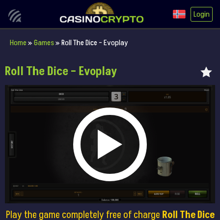
Login
Home
»
Games
»
Roll The Dice – Evoplay
Roll The Dice – Evoplay
Play the game completely free of charge
Roll The Dice