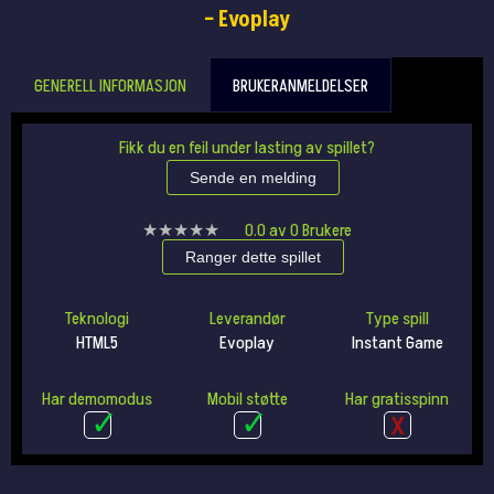
– Evoplay
GENERELL INFORMASJON
BRUKERANMELDELSER
Fikk du en feil under lasting av spillet?
Sende en melding
★★★★★
★★★★★
0.0
av
0
Brukere
Ranger dette spillet
Teknologi
Leverandør
Type spill
HTML5
Evoplay
Instant Game
Har demomodus
Mobil støtte
Har gratisspinn