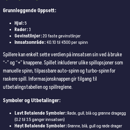
Grunnleggende Oppsett:
Hjul:
5
Rader:
3
Gevinstlinjer:
20 faste gevinstlinjer
Innsatsområde:
€0.10 til €500 per spinn
Spillere kan enkelt sette verdien på innsatsen sin ved å bruke
“-” og “+” knappene. Spillet inkluderer ulike spillopsjoner som
manuelle spinn, tilpassbare auto-spinn og turbo-spinn for
raskere spill. Informasjonsknappen gir tilgang til
utbetalingstabellen og spillreglene.
Symboler og Utbetalinger:
Lavt Betalende Symboler:
Røde, gull, blå og grønne dragegg
(0.2 til 3.5 ganger innsatsen)
Høyt Betalende Symboler:
Grønne, blå, gull og røde drager