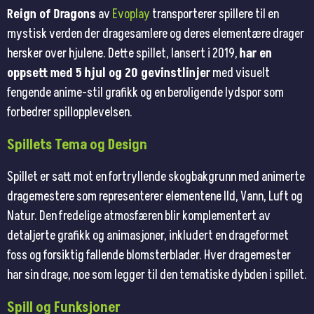
Reign of Dragons
av
Evoplay
transporterer spillere til en
mystisk verden der dragesamlere og deres elementære drager
hersker over hjulene. Dette spillet, lansert i 2019,
har en
oppsett med 5 hjul og 20 gevinstlinjer
med visuelt
fengende anime-stil grafikk og en beroligende lydspor som
forbedrer spillopplevelsen.
Spillets Tema og Design
Spillet er satt mot en fortryllende skogbakgrunn med animerte
dragemestere som representerer elementene Ild, Vann, Luft og
Natur. Den fredelige atmosfæren blir komplementert av
detaljerte grafikk og animasjoner, inkludert en drageformet
foss og forsiktig fallende blomsterblader. Hver dragemester
har sin drage, noe som legger til den tematiske dybden i spillet.
Spill og Funksjoner