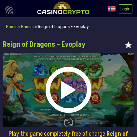
Login
Home
»
Games
»
Reign of Dragons – Evoplay
Reign of Dragons – Evoplay
Play the game completely free of charge
Reign of