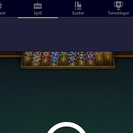
oer
Spill
Guider
Turneringer