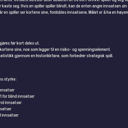
 kaste seg. Hvis en spiller spiller blindt, kan de enten angre innsatsen sin
år en spiller ser kortene sine, fordobles innsatsene. Målet er å ha en høye
jøres før kort deles ut.
 kortene sine, noe som legger til en risiko- og spenningselement.
statistikk gjennom en historikkfane, som forbedrer strategisk spill.
ns styrke:
innsatser
:1 for blind innsatser
lind innsatser
nnsatser
nd innsatser