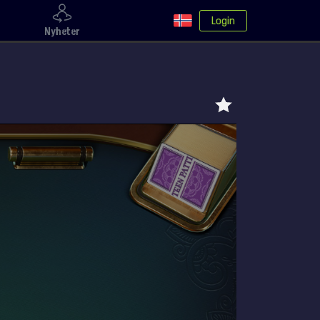
Login
Nyheter