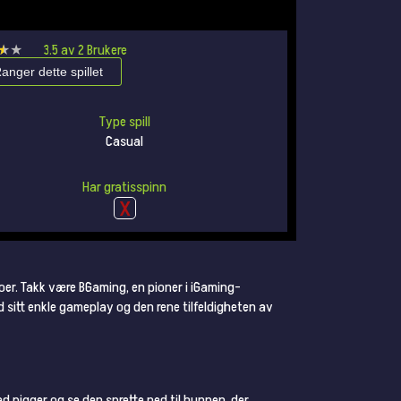
★★
★★
3.5
av
2
Brukere
anger dette spillet
Type spill
Casual
Har gratisspinn
noer. Takk være BGaming, en pioner i iGaming-
ed sitt enkle gameplay og den rene tilfeldigheten av
ed pigger og se den sprette ned til bunnen, der