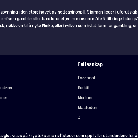
g spenning i den store havet av nettcasinospill. Sjarmen ligger i uforutsig
 erfaren gambler eller bare leter etter en morsom måte å tilbringe tiden på
, nøkkelen til å nyte Plinko, eller hvilken som helst form for gambling, er å
Fellesskap
Facebook
andører
Reddit
rier
Medium
Mastodon
X
 seglet vises på kryptokasino nettsteder som oppfyller standardene for å