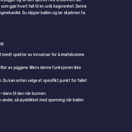
som gjør hvert fall til en unik begivenhet. Denne
ngmekanikk. Du slipper ballen og lar skjebnen ta
ng:
r et bredt spekter av innsatser for å imøtekomme
pretter av piggene. Mens denne funksjonen ikke
. Du kan enten velge et spesifikt punkt for fallet
se-dans til den når bunnen.
n andre, så øyeblikket med spenning når ballen