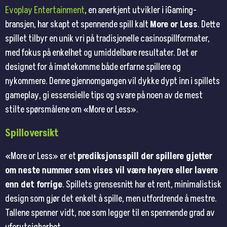
Evoplay Entertainment
, en anerkjent utvikler i iGaming-
bransjen, har skapt et spennende spill kalt
More or Less
. Dette
spillet tilbyr en unik vri på tradisjonelle casinospillformater,
med fokus på enkelhet og umiddelbare resultater. Det er
designet for å imøtekomme både erfarne spillere og
nykommere. Denne gjennomgangen vil dykke dypt inn i spillets
gameplay, gi essensielle tips og svare på noen av de mest
stilte spørsmålene om «More or Less».
Spilloversikt
«More or Less» er et
prediksjonsspill der spillere gjetter
om neste nummer som vises vil være høyere eller lavere
enn det forrige
. Spillets grensesnitt har et rent, minimalistisk
design som gjør det enkelt å spille, men utfordrende å mestre.
Tallene spenner vidt, noe som legger til en spennende grad av