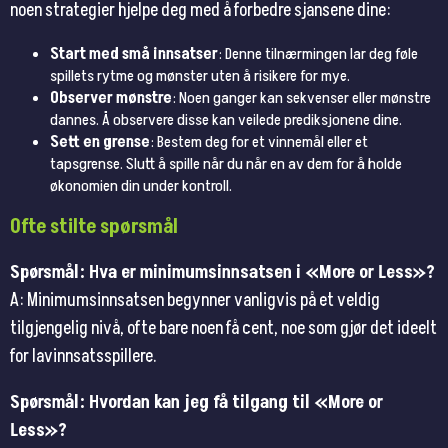
noen strategier hjelpe deg med å forbedre sjansene dine:
Start med små innsatser
: Denne tilnærmingen lar deg føle
spillets rytme og mønster uten å risikere for mye.
Observer mønstre
: Noen ganger kan sekvenser eller mønstre
dannes. Å observere disse kan veilede prediksjonene dine.
Sett en grense
: Bestem deg for et vinnemål eller et
tapsgrense. Slutt å spille når du når en av dem for å holde
økonomien din under kontroll.
Ofte stilte spørsmål
Spørsmål: Hva er minimumsinnsatsen i «More or Less»?
A: Minimumsinnsatsen begynner vanligvis på et veldig
tilgjengelig nivå, ofte bare noen få cent, noe som gjør det ideelt
for lavinnsatsspillere.
Spørsmål: Hvordan kan jeg få tilgang til «More or
Less»?