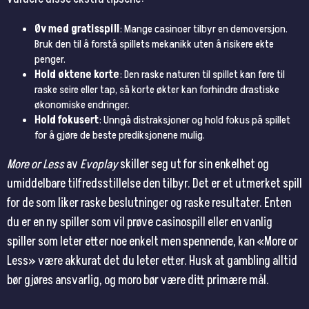
Øv med gratisspill
: Mange casinoer tilbyr en demoversjon.
Bruk den til å forstå spillets mekanikk uten å risikere ekte
penger.
Hold øktene korte
: Den raske naturen til spillet kan føre til
raske seire eller tap, så korte økter kan forhindre drastiske
økonomiske endringer.
Hold fokusert
: Unngå distraksjoner og hold fokus på spillet
for å gjøre de beste prediksjonene mulig.
More or Less
av
Evoplay
skiller seg ut for sin enkelhet og
umiddelbare tilfredsstillelse den tilbyr. Det er et utmerket spill
for de som liker raske beslutninger og raske resultater. Enten
du er en ny spiller som vil prøve casinospill eller en vanlig
spiller som leter etter noe enkelt men spennende, kan «More or
Less» være akkurat det du leter etter. Husk at gambling alltid
bør gjøres ansvarlig, og moro bør være ditt primære mål.