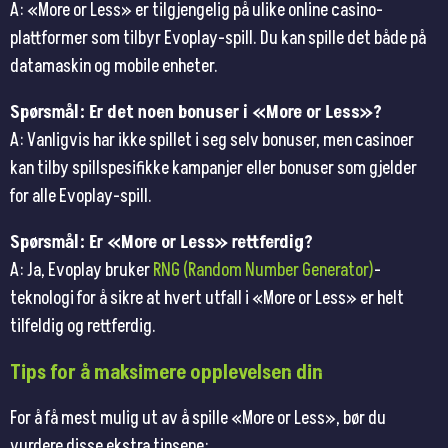
A: «More or Less» er tilgjengelig på ulike online casino-
plattformer som tilbyr Evoplay-spill. Du kan spille det både på
datamaskin og mobile enheter.
Spørsmål: Er det noen bonuser i «More or Less»?
A: Vanligvis har ikke spillet i seg selv bonuser, men casinoer
kan tilby spillspesifikke kampanjer eller bonuser som gjelder
for alle Evoplay-spill.
Spørsmål: Er «More or Less» rettferdig?
A: Ja, Evoplay bruker
RNG (Random Number Generator)
-
teknologi for å sikre at hvert utfall i «More or Less» er helt
tilfeldig og rettferdig.
Tips for å maksimere opplevelsen din
For å få mest mulig ut av å spille «More or Less», bør du
vurdere disse ekstra tipsene: