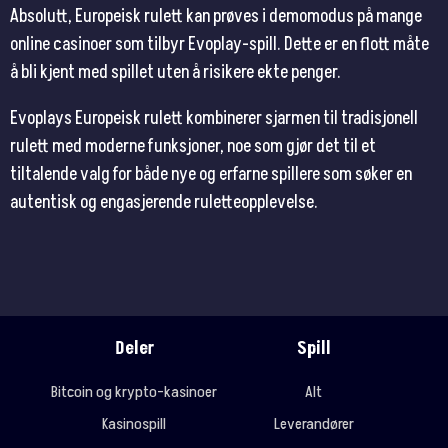
Absolutt, Europeisk rulett kan prøves i demomodus på mange
online casinoer som tilbyr Evoplay-spill. Dette er en flott måte
å bli kjent med spillet uten å risikere ekte penger​​.
Evoplays Europeisk rulett kombinerer sjarmen til tradisjonell
rulett med moderne funksjoner, noe som gjør det til et
tiltalende valg for både nye og erfarne spillere som søker en
autentisk og engasjerende ruletteopplevelse.
Deler
Spill
Bitcoin og krypto-kasinoer
Alt
Kasinospill
Leverandører