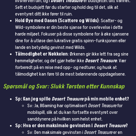
livsnerven din, og i
Desert Treasure
er budsjettet ditt vannet.
Sett et budsjett før du starter og hold deg til det, slik at
eventyret ditt ikke fører til ruin.
Hold Øye med Oasen (Scattere og Wilds)
: Scatter- og
Wild-symbolene er din beste sjanse for overlevelse i dette
harde miljøet. Fokuser på disse symbolene for å øke sjansene
dine for å utløse den lukrative gratis spinn-funksjonen eller
lande en betydelig gevinst med Wilds.
Tålmodighet er Nøkkelen
: Ørkenen gir ikke lett fra seg sine
hemmeligheter, og det gjør heller ikke
Desert Treasure
. Vær
forberedt på en reise med opp- og nedturer, og husk at
tålmodighet kan føre til de mest belønnende oppdagelsene.
Spørsmål og Svar: Slukk Tørsten etter Kunnskap
Sp: Kan jeg spille
Desert Treasure
på min mobile enhet?
Sv: Ja, BGaming har optimalisert
Desert Treasure
for
mobilspill, slik at du kan fortsette eventyret over
sanddynene på hvilken som helst enhet.
Sp: Hva er den maksimale gevinsten i
Desert Treasure
?
Sv: Den maksimale gevinsten i
Desert Treasure
er en