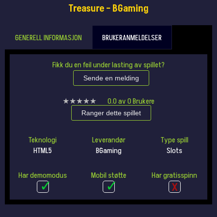
Treasure – BGaming
GENERELL INFORMASJON
BRUKERANMELDELSER
Fikk du en feil under lasting av spillet?
Sende en melding
★★★★★
★★★★★
0.0
av
0
Brukere
Ranger dette spillet
Teknologi
Leverandør
Type spill
HTML5
BGaming
Slots
Har demomodus
Mobil støtte
Har gratisspinn