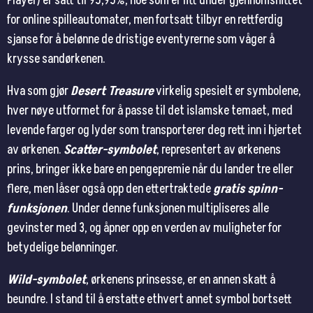
Player) er satt til 95,95%, noe som er litt under gjennomsnittet
for online spilleautomater, men fortsatt tilbyr en rettferdig
sjanse for å belønne de dristige eventyrerne som våger å
krysse sandørkenen.
Hva som gjør
Desert Treasure
virkelig spesielt er symbolene,
hver nøye utformet for å passe til det islamske temaet, med
levende farger og lyder som transporterer deg rett inn i hjertet
av ørkenen.
Scatter-symbolet
, representert av ørkenens
prins, bringer ikke bare en pengepremie når du lander tre eller
flere, men låser også opp den ettertraktede
gratis spinn-
funksjonen
. Under denne funksjonen multipliseres alle
gevinster med 3, og åpner opp en verden av muligheter for
betydelige belønninger.
Wild-symbolet
, ørkenens prinsesse, er en annen skatt å
beundre. I stand til å erstatte ethvert annet symbol bortsett