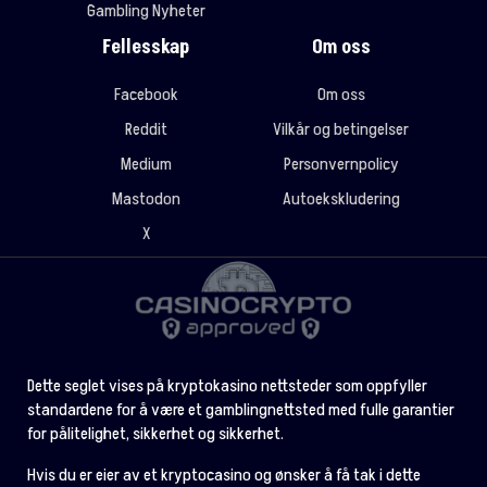
Gambling Nyheter
Fellesskap
Om oss
Facebook
Om oss
Reddit
Vilkår og betingelser
Medium
Personvernpolicy
Mastodon
Autoekskludering
X
Dette seglet vises på kryptokasino nettsteder som oppfyller
standardene for å være et gamblingnettsted med fulle garantier
for pålitelighet, sikkerhet og sikkerhet.
Hvis du er eier av et kryptocasino og ønsker å få tak i dette