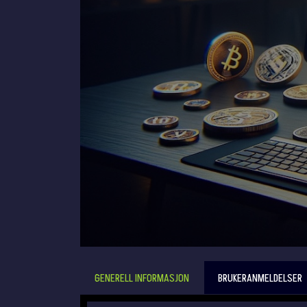
GENERELL INFORMASJON
BRUKERANMELDELSER