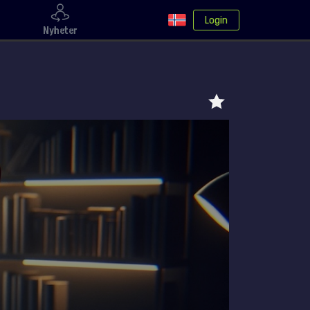
Login
Nyheter