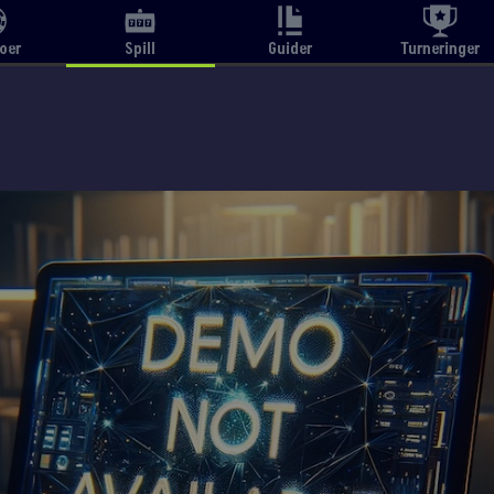
oer
Spill
Guider
Turneringer