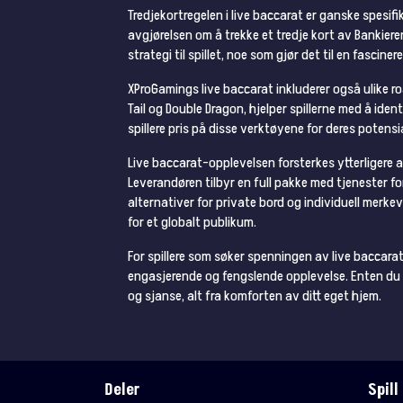
Tredjekortregelen i live baccarat er ganske spesifi
avgjørelsen om å trekke et tredje kort av Bankierens
strategi til spillet, noe som gjør det til en fasci
XProGamings live baccarat inkluderer også ulike ro
Tail og Double Dragon, hjelper spillerne med å ide
spillere pris på disse verktøyene for deres potensia
Live baccarat-opplevelsen forsterkes ytterligere 
Leverandøren tilbyr en full pakke med tjenester f
alternativer for private bord og individuell merke
for et globalt publikum.
For spillere som søker spenningen av live baccarat
engasjerende og fengslende opplevelse. Enten du er 
og sjanse, alt fra komforten av ditt eget hjem.
Deler
Spill