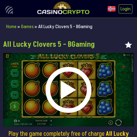
Login
Home
»
Games
»
All Lucky Clovers 5 – BGaming
All Lucky Clovers 5 – BGaming
Play the game completely free of charge
All Lucky