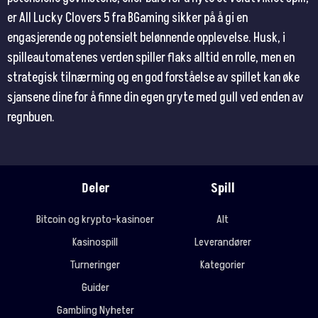
er All Lucky Clovers 5 fra BGaming sikker på å gi en
engasjerende og potensielt belønnende opplevelse. Husk, i
spilleautomatenes verden spiller flaks alltid en rolle, men en
strategisk tilnærming og en god forståelse av spillet kan øke
sjansene dine for å finne din egen gryte med gull ved enden av
regnbuen.
Deler
Spill
Bitcoin og krypto-kasinoer
Alt
Kasinospill
Leverandører
Turneringer
Kategorier
Guider
Gambling Nyheter