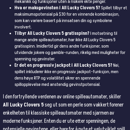
mekanikk og funksjoner uten å risikere ekte penger.
Hva er maksgevinsten i All Lucky Clovers 5?
Spillet tilbyr et
maksimumspotensial på $30 for en vinnende kombinasjon,
som kan variere basert på innsatsen din og symbolene
involvert.
Tilbyr All Lucky Clovers 5 gratisspinn?
I motsetning til
mange andre spilleautomater, har ikke All Lucky Clovers 5
gratisspinn. Imidlertid gir dens andre funksjoner, som
utvidende jokere og gamble-runden, rikelig med muligheter for
spenning og gevinster.
Er det en progressiv jackpot i All Lucky Clovers 5?
Nei,
spillet inkluderer ikke en progressiv jackpot-funksjon, men
dens høye RTP og volatilitet sikrer en spennende
spillopplevelse med anstendig gevinstpotensial.
I den fortryllende verdenen av online spilleautomater, skiller
All Lucky Clovers 5
seg ut som en perle som vakkert forener
enkelheten til klassiske spilleautomater med sjarmen av
moderne funksjoner. Enten du er ute etter spenningen, de
potensielle gevinstene, eller bare for å nyte et velutviklet spill,