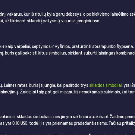
inį vakarus, kur iš ritulių kyla garų debesys, o po kiekvieno laimėjimo se
mui, užtikrinant sklandų patyrimą visuose įrenginiuose.
kie kaip varpeliai, septynios ir vyšnios, praturtinti steampunko šypsena. 
, kuris gali pakeisti kitus simbolius, siekiant sukurti laimingas kombinac
. Laimes ratas, kuris įsijungia, kai pasirodo trys
sklaidos simboliai
, yra i
aimėjimą. Žaidėjai taip pat gali mėgautis nemokamais sukimais, kai tam
aukinio ir sklaidos simboliais, nes jie yra raktiniai atrakinant žaidimo prem
as yra 0,10 USD, todėl jis yra prieinamas pradedantiesiems. Tačiau prita