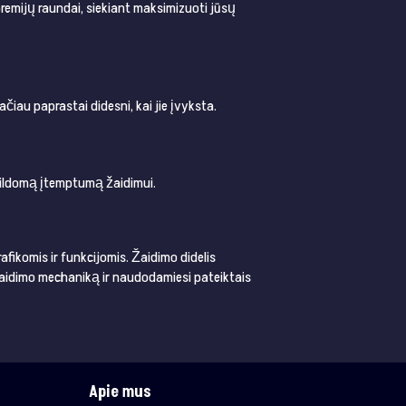
 premijų raundai, siekiant maksimizuoti jūsų
čiau paprastai didesni, kai jie įvyksta.
apildomą įtemptumą žaidimui.
fikomis ir funkcijomis. Žaidimo didelis
 žaidimo mechaniką ir naudodamiesi pateiktais
Apie mus