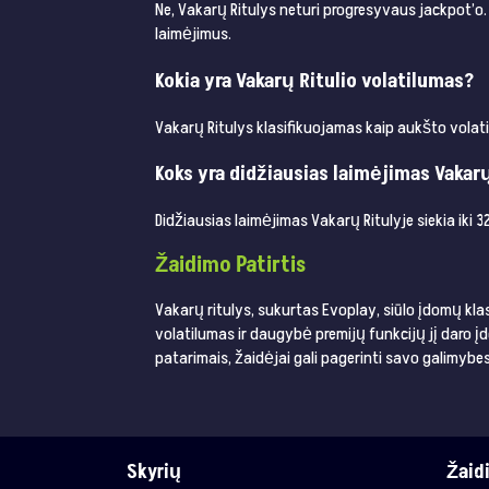
Ne, Vakarų Ritulys neturi progresyvaus jackpot’o. 
laimėjimus.
Kokia yra Vakarų Ritulio volatilumas?
Vakarų Ritulys klasifikuojamas kaip aukšto volatil
Koks yra didžiausias laimėjimas Vakar
Didžiausias laimėjimas Vakarų Ritulyje siekia ik
Žaidimo Patirtis
Vakarų ritulys, sukurtas Evoplay, siūlo įdomų kla
volatilumas ir daugybė premijų funkcijų jį daro 
patarimais, žaidėjai gali pagerinti savo galimybe
Skyrių
Žaid