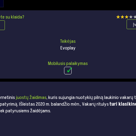
te su klaida?
★★★★
★★★★
Į
Teikėjas
Evoplay
Mobilusis palaikymas
ernetinis
juostų žaidimas
, kuris sujungia nuotykių pilną laukinio vakarų
 patyrimą. Išleistas 2020 m. balandžio mėn., Vakarų ritulys
turi klasikin
 tiek patyrusiems žaidėjams.