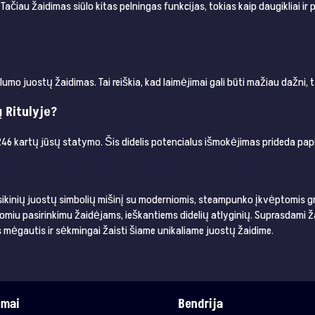
Tačiau žaidimas siūlo kitas pelningas funkcijas, tokias kaip daugikliai ir
umo juostų žaidimas. Tai reiškia, kad laimėjimai gali būti mažiau dažni, ta
ų Ritulyje?
i 3246 kartų jūsų statymo. Šis didelis potencialus išmokėjimas prideda p
sikinių juostų simbolių mišinį su moderniomis, steampunko įkvėptomis gra
įdomiu pasirinkimu žaidėjams, ieškantiems didelių atlyginių. Suprasdami
s mėgautis ir sėkmingai žaisti šiame unikaliame juostų žaidime.
imai
Bendrija