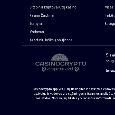
Bitcoin ir kriptovaliutų kazino
Visas
Kazino žaidimai
Teikė
Turnyrai
Katego
Vadovus
Azartinių lošimų naujienos
Šis a
saugu
Jei e
Casinocrypto.app yra jūsų tiesioginis ir patikimas vadovas,
apžvalga ir vadovas yra sąžiningos ir išsamios analizės, k
rezultatas. Nors mūsų tikslas yra šviesti ir informuoti, 