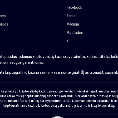
Facebook
jams
Reddit
rijos
Medium
Mastodon
X
ntspaudas rodomas kriptovaliutų kazino svetainėse, kurios atitinka loš
mo ir saugos garantijomis.
sate kriptografinio kazino savininkas ir norite gauti šį antspaudą, susisie
 kaip naršyti kriptovaliutų kazino pasaulyje, veikiantį visiškai nepriklausomai nu
urią atliko mūsų nepriklausomų ekspertų komanda, siekianti pateikti tikslią ir nauj
svarbu nepamiršti, kad mūsų turinys neturėtų būti laikomas teisiniu patarimu. Mes 
kriptografiniame kazino laikotės visų galiojančių įstatymų ir kitų teisės aktų.