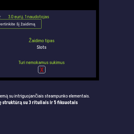
★
★
3.0
eurų.
1
naudotojas
vertinkite šį žaidimą
Žaidimo tipas
Slots
Turi nemokamus sukimus
 temą su intriguojančiais steampunko elementais.
ę struktūrą su 3 rituliais ir 5 fiksuotais