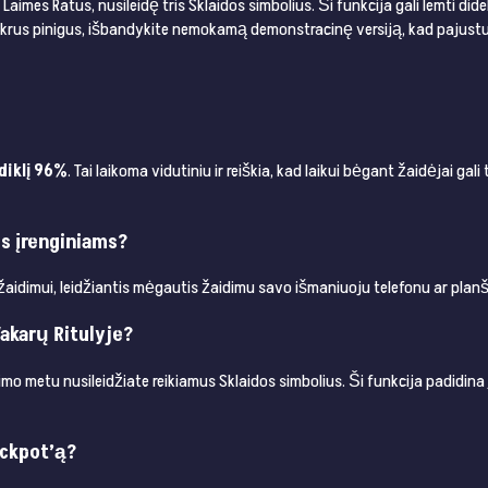
ti Laimes Ratus, nusileidę tris Sklaidos simbolius. Ši funkcija gali lemti di
tikrus pinigus, išbandykite nemokamą demonstracinę versiją, kad pajus
odiklį 96%
. Tai laikoma vidutiniu ir reiškia, kad laikui bėgant žaidėjai gali
ms įrenginiams?
 žaidimui, leidžiantis mėgautis žaidimu savo išmaniuoju telefonu ar plan
akarų Ritulyje?
mo metu nusileidžiate reikiamus Sklaidos simbolius. Ši funkcija padidina 
ackpot’ą?