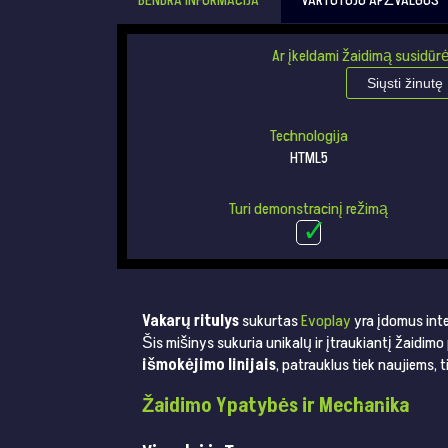
BENDRA INFORMACIJA
VARTOTOJO APŽVALGOS
Ar įkeldami žaidimą susidūrė
Siųsti žinutę
Technologija
HTML5
Turi demonstracinį režimą
Vakarų ritulys
sukurtas
Evoplay
yra įdomus int
Šis mišinys sukuria unikalų ir įtraukiantį žaidimo
išmokėjimo linijais
, patrauklus tiek naujiems,
Žaidimo Ypatybės ir Mechanika