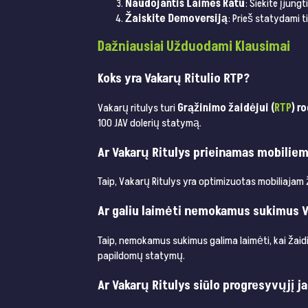
Naudojantis Laimes Ratu
: Siekite įjung
Žaiskite Demoversiją
: Prieš statydami 
Dažniausiai Užduodami Klausi­mai
Koks yra Vakarų Ritulio RTP?
Vakarų ritulys turi
Grąžinimo žaidėjui (
RTP
) r
100 JAV dolerių statymą.
Ar Vakarų Ritulys prieinamas mobilie
Taip, Vakarų Ritulys yra optimizuotas mobiliajam
Ar galiu laimėti nemokamus sukimus V
Taip, nemokamus sukimus galima laimėti, kai žaidi
papildomų statymų.
Ar Vakarų Ritulys siūlo progresyvųjį j