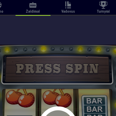
no
Žaidimai
Vadovus
Turnyrai