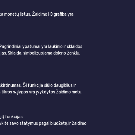
ka monetų lietus. Žaidimo HD grafika yra
Pagrindiniai ypatumai yra laukinio ir sklaidos
ijas. Sklaida, simbolizuojama dolerio ženklu,
šskirtinumas. Ši funkcija siūlo daugiklius ir
 tikros sąlygos yra įvykdytos žaidimo metu.
ijų funkcijas.
ikykite savo statymus pagal biudžetą ir žaidimo