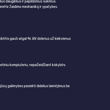
delius daugiklius ir papildomus sukimus.
tumėte žaidimo mechaniką ir ypatybes.
 tikėtis gauti atgal 96 JAV dolerius už kiekvienus
šetiniu kompiuteriu, nepažeidžiant kokybės.
jūsų galimybes pasiekti didelius laimėjimus be