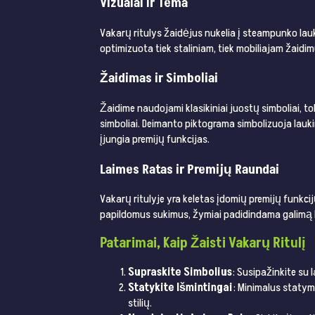
Vizualai ir Tema
Vakarų ritulys žaidėjus nukelia į steampunko lauk
optimizuota tiek staliniam, tiek mobiliajam žaidi
Žaidimas ir Simboliai
Žaidime naudojami klasikiniai juostų simboliai, to
simboliai. Deimanto piktograma simbolizuoja laukinį
įjungia premijų funkcijas.
Laimes Ratas ir Premijų Raundai
Vakarų ritulyje yra keletas įdomių premijų funkcijų
papildomus sukimus, žymiai padidindama galimą l
Patarimai, Kaip Žaisti Vakarų Ritulį
Supraskite Simbolius
: Susipažinkite su l
Statykite Išmintingai
: Minimalus statym
stilių.