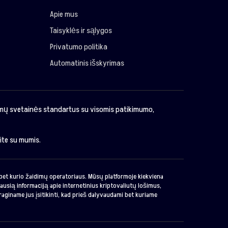
Apie mus
Taisyklės ir sąlygos
Privatumo politika
Automatinis išskyrimas
imų svetainės standartus su visomis patikimumo,
kite su mumis.
o bet kurio žaidimų operatoriaus. Mūsų platformoje kiekviena
ausią informaciją apie internetinius kriptovaliutų lošimus,
raginame jus įsitikinti, kad prieš dalyvaudami bet kuriame