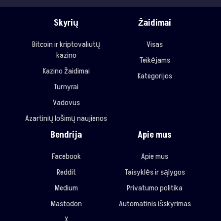
Skyrių
Žaidimai
Bitcoin ir kriptovaliutų
Visas
kazino
Teikėjams
Kazino žaidimai
Kategorijos
Turnyrai
Vadovus
Azartinių lošimų naujienos
Bendrija
Apie mus
Facebook
Apie mus
Reddit
Taisyklės ir sąlygos
Medium
Privatumo politika
Mastodon
Automatinis išskyrimas
X