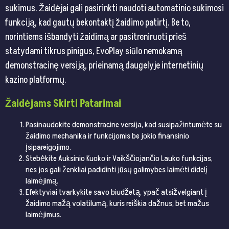
sukimus. Žaidėjai gali pasirinkti naudoti automatinio sukimosi
funkciją, kad gautų bekontaktį žaidimo patirtį. Be to,
norintiems išbandyti žaidimą ar pasitreniruoti prieš
statydami tikrus pinigus, EvoPlay siūlo nemokamą
demonstracinę versiją, prieinamą daugelyje internetinių
kazino platformų.
Žaidėjams Skirti Patarimai
Pasinaudokite demonstracine versija, kad susipažintumėte su
žaidimo mechanika ir funkcijomis be jokio finansinio
įsipareigojimo.
Stebėkite Auksinio Kuoko ir Vaikščiojančio Lauko funkcijas,
nes jos gali ženkliai padidinti jūsų galimybes laimėti didelį
laimėjimą.
Efektyviai tvarkykite savo biudžetą, ypač atsižvelgiant į
žaidimo mažą volatilumą, kuris reiškia dažnus, bet mažus
laimėjimus.