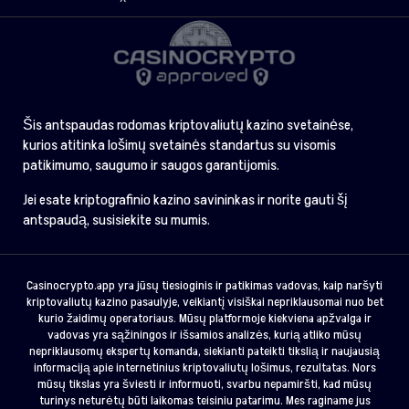
Šis antspaudas rodomas kriptovaliutų kazino svetainėse,
kurios atitinka lošimų svetainės standartus su visomis
patikimumo, saugumo ir saugos garantijomis.
Jei esate kriptografinio kazino savininkas ir norite gauti šį
antspaudą, susisiekite su mumis.
Casinocrypto.app yra jūsų tiesioginis ir patikimas vadovas, kaip naršyti
kriptovaliutų kazino pasaulyje, veikiantį visiškai nepriklausomai nuo bet
kurio žaidimų operatoriaus. Mūsų platformoje kiekviena apžvalga ir
vadovas yra sąžiningos ir išsamios analizės, kurią atliko mūsų
nepriklausomų ekspertų komanda, siekianti pateikti tikslią ir naujausią
informaciją apie internetinius kriptovaliutų lošimus, rezultatas. Nors
mūsų tikslas yra šviesti ir informuoti, svarbu nepamiršti, kad mūsų
turinys neturėtų būti laikomas teisiniu patarimu. Mes raginame jus