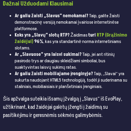
Dažnai Užduodami Klausimai
Ar galiu žaisti „Slavus“ nemokamai?
Taip, galite žaisti
demonstracinę versiją nemokamai įvairiose internetinėse
platformose.
Koks yra „Slavų“ slotų RTP?
Žaidimas
turi
RTP (Grąžinimo
žaidėjui)
96%
, kas yra standartinė norma internetiniams
slotams.
Ar „Slavuose“ yra laisvi sukimai?
Taip, jei ant ritinių
pasirodo trys ar daugiau skleidžiami simboliai, bus
suaktyvintas laisvų sukimų ratas.
Ar galiu žaisti mobiliajame įrenginyje?
Taip, „Slavai“ yra
sukurta naudojant HTML5 technologiją, todėl ji suderinama su
staliniais, mobiliaisiais ir planšetiniais įrenginiais.
Šis apžvalga suteikia išsamų įžvalgą į „Slavus“ iš EvoPlay,
užtikrinant, kad žaidėjai galėtų įžengti į žaidimą su
pasitikėjimu ir geresnėmis sėkmės galimybėmis.