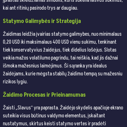
įprastas skleidžiamas simbolis, kuris sukelia laisvus sukimus,
kai ant ritinių pasirodo trys ar daugiau.
Statymo Galimybės ir Strategija
Žaidimas leidžia įvairias statymo galimybes, nuo minimalaus
0,20 USD iki maksimalaus 400 USD vienu sukimu, tenkinant
tiek konservatyvius žaidėjus, tiek didelius lošėjus. Slotas
veikia mažos volatilumo pagrindu, tai reiškia, kad jis dažnai
išmoka mažesnius laimėjimus. Ši sąranka yra idealus
žaidėjams, kurie mėgsta stabilų žaidimo tempą su mažesniu
rizikos lygiu.
Žaidimo Procesas ir Prieinamumas
Žaisti „Slavus“ yra paprasta. Žaidėjo skydelis apačioje ekrano
suteikia visus būtinus valdymo elementus, įskaitant
nustatymus, skirtus keisti statymo vertes ir pradėti