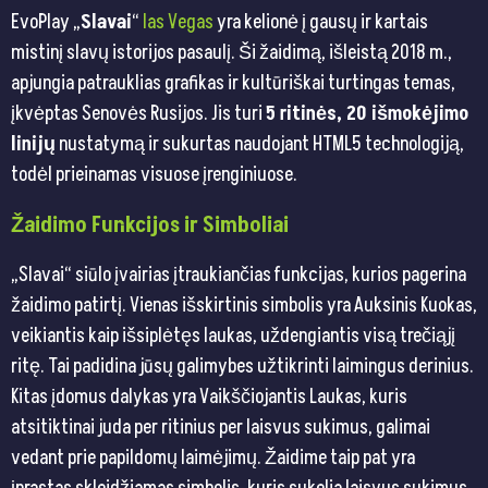
EvoPlay „
Slavai
“
las Vegas
yra kelionė į gausų ir kartais
mistinį slavų istorijos pasaulį. Ši žaidimą, išleistą 2018 m.,
apjungia patrauklias grafikas ir kultūriškai turtingas temas,
įkvėptas Senovės Rusijos. Jis turi
5 ritinės, 20 išmokėjimo
linijų
nustatymą ir sukurtas naudojant HTML5 technologiją,
todėl prieinamas visuose įrenginiuose.
Žaidimo Funkcijos ir Simboliai
„Slavai“ siūlo įvairias įtraukiančias funkcijas, kurios pagerina
žaidimo patirtį. Vienas išskirtinis simbolis yra Auksinis Kuokas,
veikiantis kaip išsiplėtęs laukas, uždengiantis visą trečiąjį
ritę. Tai padidina jūsų galimybes užtikrinti laimingus derinius.
Kitas įdomus dalykas yra Vaikščiojantis Laukas, kuris
atsitiktinai juda per ritinius per laisvus sukimus, galimai
vedant prie papildomų laimėjimų. Žaidime taip pat yra