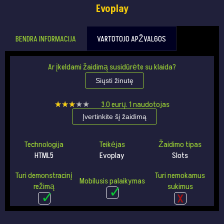
Evoplay
BENDRA INFORMACIJA
VARTOTOJO APŽVALGOS
Ar įkeldami žaidimą susidūrėte su klaida?
Siųsti žinutę
★★★★★
★★★★★
3.0
eurų.
1
naudotojas
Įvertinkite šį žaidimą
Technologija
Teikėjas
Žaidimo tipas
HTML5
Evoplay
Slots
Turi demonstracinį
Turi nemokamus
Mobilusis palaikymas
režimą
sukimus