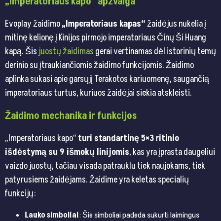
„Imperatoriaus kapo“ apžvalga
Evoplay žaidimo
„Imperatoriaus kapas“
žaidėjus nukelia į
mitinę kelionę į Kinijos pirmojo imperatoriaus Činų Ši Huang
kapą. Šis
juostų žaidimas
gerai vertinamas dėl istorinių temų
derinio su įtraukiančiomis žaidimo funkcijomis. Žaidimo
aplinka sukasi apie garsųjį Terakotos kariuomenę, saugančią
imperatoriaus turtus, kuriuos žaidėjai siekia atskleisti.
Žaidimo mechanika ir funkcijos
„Imperatoriaus kapo“
turi standartinę 5×3 ritinio
išdėstymą su 9 išmokų linijomis
, kas yra įprasta daugeliui
vaizdo juostų, tačiau visada patrauklu tiek naujokams, tiek
patyrusiems žaidėjams. Žaidime yra keletas specialių
funkcijų:
Lauko simboliai
: Šie simboliai padeda sukurti laimingus