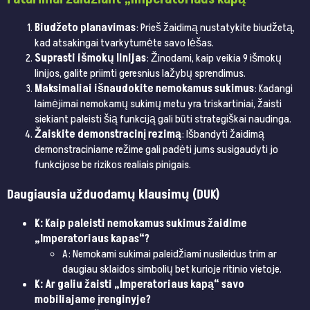
Biudžeto planavimas
: Prieš žaidimą nustatykite biudžetą,
kad atsakingai tvarkytumėte savo lėšas.
Suprasti išmokų linijas
: Žinodami, kaip veikia 9 išmokų
linijos, galite priimti geresnius lažybų sprendimus.
Maksimaliai išnaudokite nemokamus sukimus
: Kadangi
laimėjimai nemokamų sukimų metu yra triskartiniai, žaisti
siekiant paleisti šią funkciją gali būti strategiškai naudinga.
Žaiskite demonstracinį rezimą
: Išbandyti žaidimą
demonstraciniame režime gali padėti jums susigaudyti jo
funkcijose be rizikos realiais pinigais.
Daugiausia užduodamų klausimų (DUK)
K: Kaip paleisti nemokamus sukimus žaidime
„Imperatoriaus kapas“?
A: Nemokami sukimai paleidžiami nusileidus trim ar
daugiau sklaidos simbolių bet kurioje ritinio vietoje.
K: Ar galiu žaisti „Imperatoriaus kapą“ savo
mobiliajame įrenginyje?