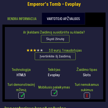
Emperor’s Tomb – Evoplay
BENDRA INFORMACIJA
VARTOTOJO APŽVALGOS
Ar įkeldami žaidimą susidūrėte su klaida?
Siųsti žinutę
★★★★★
★★★★★
3.0
eurų.
1
naudotojas
Įvertinkite šį žaidimą
Technologija
Teikėjas
Žaidimo tipas
HTML5
Evoplay
Slots
Turi demonstracinį
Turi nemokamus
Mobilusis palaikymas
režimą
sukimus