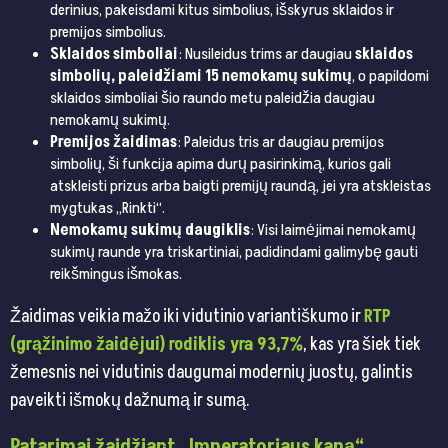
derinius, pakeisdami kitus simbolius, išskyrus sklaidos ir
premijos simbolius.
Sklaidos simboliai
: Nusileidus trims ar daugiau
sklaidos
simbolių, paleidžiami 15 nemokamų sukimų
, o papildomi
sklaidos simboliai šio raundo metu paleidžia daugiau
nemokamų sukimų.
Premijos žaidimas
: Paleidus tris ar daugiau premijos
simbolių, ši funkcija apima durų pasirinkimą, kurios gali
atskleisti prizus arba baigti premijų raundą, jei yra atskleistas
mygtukas „Rinkti“.
Nemokamų sukimų daugiklis
: Visi laimėjimai nemokamų
sukimų raunde yra triskartiniai, padidindami galimybę gauti
reikšmingus išmokas.
Žaidimas veikia mažo iki vidutinio variantiškumo ir
RTP
(grąžinimo žaidėjui) rodiklis yra 93,7%
, kas yra šiek tiek
žemesnis nei vidutinis daugumai modernių juostų, galintis
paveikti išmokų dažnumą ir sumą​​​​.
Patarimai žaidžiant „Imperatoriaus kapą“