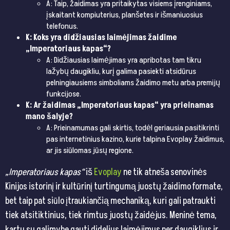
A: Taip, žaidimas yra pritaikytas visiems įrenginiams,
įskaitant kompiuterius, planšetes ir išmaniuosius
telefonus.
K: Koks yra didžiausias laimėjimas žaidime
„Imperatoriaus kapas“?
A: Didžiausias laimėjimas yra apribotas tam tikru
lažybų daugikliu, kurį galima pasiekti atsidūrus
pelningiausiems simboliams žaidimo metu arba premijų
funkcijose.
K: Ar žaidimas „Imperatoriaus kapas“ yra prieinamas
mano šalyje?
A: Prieinamumas gali skirtis, todėl geriausia pasitikrinti
pas internetinius kazino, kurie talpina Evoplay žaidimus,
ar jis siūlomas jūsų regione.
„Imperatoriaus kapas“
iš
Evoplay
ne tik atneša senovinės
Kinijos istorinį ir kultūrinį turtingumą juostų žaidimo formate,
bet taip pat siūlo įtraukiančią mechaniką, kuri gali patraukti
tiek atsitiktinius, tiek rimtus juostų žaidėjus. Meninė tema,
kartu su galimybe gauti didelius laimėjimus per daugiklius ir