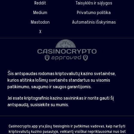
Reddit
Taisyklės ir sąlygos
Medium
Privatumo politika
Mastodon
Automatinis išskyrimas
X
Šis antspaudas rodomas kriptovaliutų kazino svetainėse,
kurios atitinka lošimų svetainės standartus su visomis
patikimumo, saugumo ir saugos garantijomis.
Jei esate kriptografinio kazino savininkas ir norite gauti šį
antspaudą, susisiekite su mumis.
Casinocrypto.app yra jūsų tiesioginis ir patikimas vadovas, kaip naršyti
kriptovaliutų kazino pasaulyje, veikiantį visiškai nepriklausomai nuo bet