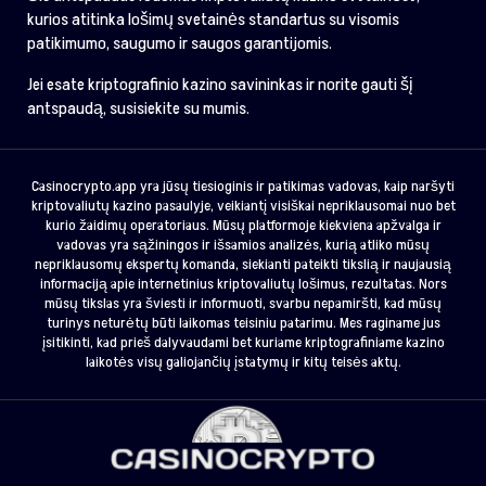
kurios atitinka lošimų svetainės standartus su visomis
patikimumo, saugumo ir saugos garantijomis.
Jei esate kriptografinio kazino savininkas ir norite gauti šį
antspaudą, susisiekite su mumis.
Casinocrypto.app yra jūsų tiesioginis ir patikimas vadovas, kaip naršyti
kriptovaliutų kazino pasaulyje, veikiantį visiškai nepriklausomai nuo bet
kurio žaidimų operatoriaus. Mūsų platformoje kiekviena apžvalga ir
vadovas yra sąžiningos ir išsamios analizės, kurią atliko mūsų
nepriklausomų ekspertų komanda, siekianti pateikti tikslią ir naujausią
informaciją apie internetinius kriptovaliutų lošimus, rezultatas. Nors
mūsų tikslas yra šviesti ir informuoti, svarbu nepamiršti, kad mūsų
turinys neturėtų būti laikomas teisiniu patarimu. Mes raginame jus
įsitikinti, kad prieš dalyvaudami bet kuriame kriptografiniame kazino
laikotės visų galiojančių įstatymų ir kitų teisės aktų.