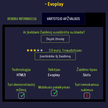
– Evoplay
BENDRA INFORMACIJA
VARTOTOJO APŽVALGOS
Ar įkeldami žaidimą susidūrėte su klaida?
Siųsti žinutę
★★★★★
★★★★★
3.0
eurų.
1
naudotojas
Įvertinkite šį žaidimą
Technologija
Teikėjas
Žaidimo tipas
HTML5
Evoplay
Slots
Turi demonstracinį
Turi nemokamus
Mobilusis palaikymas
režimą
sukimus