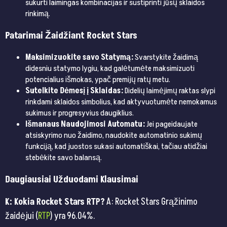
sukurti laimingas kombinacijas ir sustiprinti jūsų sklaidos
rinkimą.
Patarimai Žaidžiant Rocket Stars
Maksimizuokite savo Statymą:
Svarstykite žaidimą
didesniu statymo lygiu, kad galėtumėte maksimizuoti
potencialius išmokas, ypač premijų ratų metu.
Sutelkite Dėmesį į Sklaidas:
Didelių laimėjimų raktas slypi
rinkdami sklaidos simbolius, kad aktyvuotumėte nemokamus
sukimus ir progresyvius daugiklius.
Išmanaus Naudojimosi Automatu:
Jei pageidaujate
atsiskyrimo nuo žaidimo, naudokite automatinio sukimų
funkciją, kad juostos sukasi automatiškai, tačiau atidžiai
stebėkite savo balansą.
Daugiausiai Užduodami Klausimai
K: Kokia Rocket Stars RTP?
A: Rocket Stars Grąžinimo
žaidėjui (
RTP
) yra 96.04%.