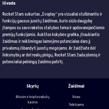
Išvada
Rocket Stars sukurtas „Evoplay“ yra vizualiai stulbinantis ir
funkcijų gausus juostų žaidimas, kuris siūlo daugybę
įtampos su savo raketos statybos tema ir apdovanojančiomis
premijų funkcijomis. Aukštos kokybės grafika, įtraukiantis
žaidimas ir reikšmingas laimėjimo potencialas daro jį
privalomą išbandyti juostų mėgėjams. Ar žaidžiate dėl
linksmybių ar dėl realių pinigų, Rocket Stars žada įdomią ir
potencialiai pelningą žaidimo patirtį.
Skyrių
Žaidimai
Bitcoin ir kriptovaliutų
Visas
kazino
Teikėjams