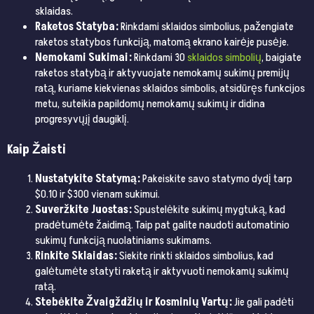
sklaidas.
Raketos Statyba:
Rinkdami sklaidos simbolius, pažengiate
raketos statybos funkciją, matomą ekrano kairėje pusėje.
Nemokami Sukimai:
Rinkdami 30
sklaidos simbolių
, baigiate
raketos statybą ir aktyvuojate nemokamų sukimų premijų
ratą, kuriame kiekvienas sklaidos simbolis, atsidūręs funkcijos
metu, suteikia papildomų nemokamų sukimų ir didina
progresyvųjį daugiklį.
Kaip Žaisti
Nustatykite Statymą:
Pakeiskite savo statymo dydį tarp
$0.10 ir $300 vienam sukimui.
Suveržkite Juostas:
Spustelėkite sukimų mygtuką, kad
pradėtumėte žaidimą. Taip pat galite naudoti automatinio
sukimų funkciją nuolatiniams sukimams.
Rinkite Sklaidas:
Siekite rinkti sklaidos simbolius, kad
galėtumėte statyti raketą ir aktyvuoti nemokamų sukimų
ratą.
Stebėkite Žvaigždžių ir Kosminių Vartų:
Jie gali padėti