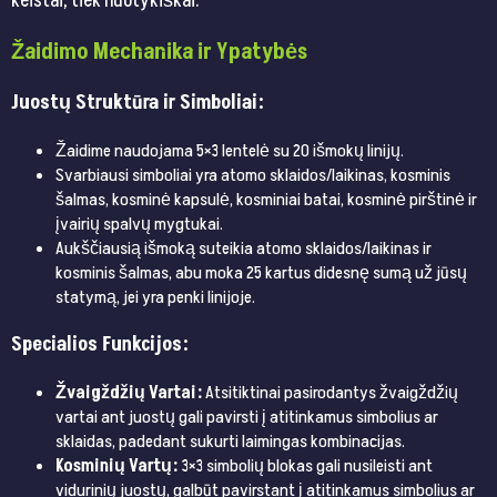
keistai, tiek nuotykiškai.
Žaidimo Mechanika ir Ypatybės
Juostų Struktūra ir Simboliai:
Žaidime naudojama 5×3 lentelė su 20 išmokų linijų.
Svarbiausi simboliai yra atomo sklaidos/laikinas, kosminis
šalmas, kosminė kapsulė, kosminiai batai, kosminė pirštinė ir
įvairių spalvų mygtukai.
Aukščiausią išmoką suteikia atomo sklaidos/laikinas ir
kosminis šalmas, abu moka 25 kartus didesnę sumą už jūsų
statymą, jei yra penki linijoje.
Specialios Funkcijos:
Žvaigždžių Vartai:
Atsitiktinai pasirodantys žvaigždžių
vartai ant juostų gali pavirsti į atitinkamus simbolius ar
sklaidas, padedant sukurti laimingas kombinacijas.
Kosminių Vartų:
3×3 simbolių blokas gali nusileisti ant
vidurinių juostų, galbūt pavirstant į atitinkamus simbolius ar