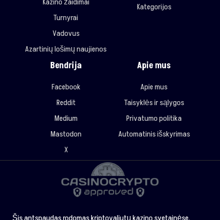
Kazino žaidimai
Kategorijos
Turnyrai
Vadovus
Azartinių lošimų naujienos
Bendrija
Apie mus
Facebook
Apie mus
Reddit
Taisyklės ir sąlygos
Medium
Privatumo politika
Mastodon
Automatinis išskyrimas
X
Šis antspaudas rodomas kriptovaliutų kazino svetainėse,