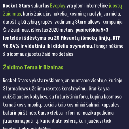
Rocket Stars
sukurtas
Evoplay
yra įdomi internetinė
juostų
žaidimas
, kuris žaidėjus nukelia į kosminę nuotykį su miela,
darbštių būtybių grupės, vadinamų Starmallows, kompanija.
Šis žaidimas, išleistas 2020 metais,
pasireiškia 5×3
lentelės išdėstymu su 20 fiksuotų išmokų linijų, RTP
96.04% ir vidutiniu iki dideliu svyravimu
. Panagrinėkime
šio įdomaus juostų žaidimo detales.
Žaidimo Tema ir Dizainas
Rocket Stars vyksta ryškiame, animuotame visatoje, kurioje
Starmallows užsiima raketos konstravimu. Grafika yra
aukščiausios kokybės, su futuristiniu fonu, kupinu kosmoso
tematikos simbolių, tokiais kaip kosminiai šalmai, kapsulės,
batai ir pirštinės. Garso efektai ir foninė muzika padidina
įtraukiamą patirtį, kuriant atmosferą, kuri jaučiasi tiek