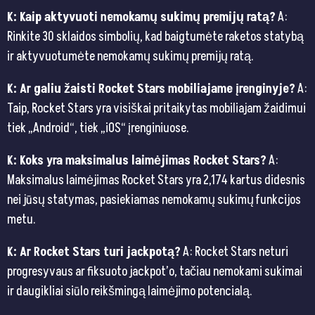
K: Kaip aktyvuoti nemokamų sukimų premijų ratą?
A:
Rinkite 30 sklaidos simbolių, kad baigtumėte raketos statybą
ir aktyvuotumėte nemokamų sukimų premijų ratą.
K: Ar galiu žaisti Rocket Stars mobiliajame įrenginyje?
A:
Taip, Rocket Stars yra visiškai pritaikytas mobiliajam žaidimui
tiek „Android“, tiek „iOS“ įrenginiuose.
K: Koks yra maksimalus laimėjimas Rocket Stars?
A:
Maksimalus laimėjimas Rocket Stars yra 2,174 kartus didesnis
nei jūsų statymas, pasiekiamas nemokamų sukimų funkcijos
metu.
K: Ar Rocket Stars turi jackpotą?
A: Rocket Stars neturi
progresyvaus ar fiksuoto jackpot’o, tačiau nemokami sukimai
ir daugikliai siūlo reikšmingą laimėjimo potencialą.