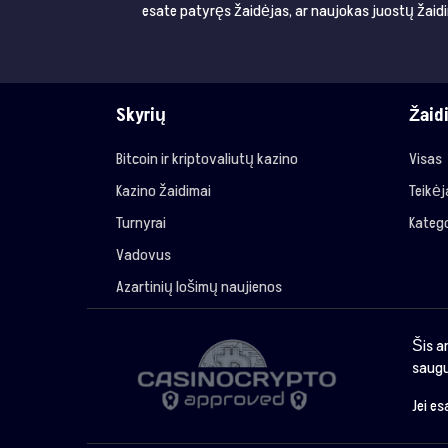
esate patyręs žaidėjas, ar naujokas juostų žaidi
Skyrių
Žaid
Bitcoin ir kriptovaliutų kazino
Visas
Kazino žaidimai
Teikė
Turnyrai
Katego
Vadovus
Azartinių lošimų naujienos
Šis a
saugu
Jei e