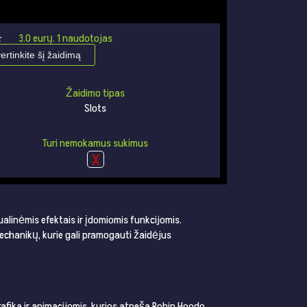
★
★
3.0
eurų.
1
naudotojas
vertinkite šį žaidimą
Žaidimo tipas
Slots
Turi nemokamus sukimus
zualinėmis efektais ir įdomiomis funkcijomis.
mechanikų, kurie gali pramogauti žaidėjus
afika ir animacijomis, kurios atneša Robin Hoodo