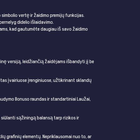
simbolio vertę ir žaidimo premijų funkcijas.
pernelyg didelio išlaidavimo.
ėjams, kad gautumėte daugiau iš savo žaidimo
nę versiją, leidžiančią žaidėjams išbandyti jį be
ktas įvairiuose įrenginiuose, užtikrinant sklandų
audymo Bonuso raundas ir standartiniai Laužai,
siūlanti sąžiningą balansą tarp rizikos ir
lių grafinių elementų. Nepriklausomai nuo to, ar