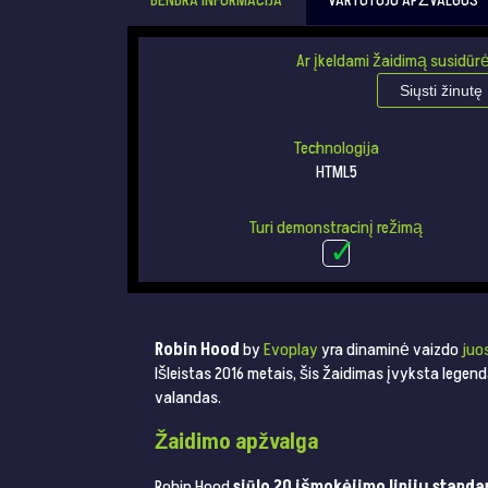
BENDRA INFORMACIJA
VARTOTOJO APŽVALGOS
Ar įkeldami žaidimą susidūrė
Siųsti žinutę
Technologija
HTML5
Turi demonstracinį režimą
Robin Hood
by
Evoplay
yra dinaminė vaizdo
juo
Išleistas 2016 metais, šis žaidimas įvyksta legen
valandas.
Žaidimo apžvalga
Robin Hood
siūlo 20 išmokėjimo linijų standa