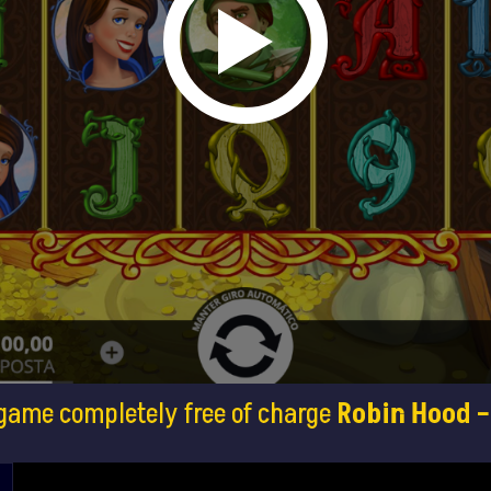
 game completely free of charge
Robin Hood –