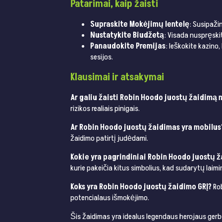
Patarimai, kaip žaisti
Supraskite Mokėjimų lentelę
: Susipaži
Nustatykite Biudžetą
: Visada nuspręskit
Panaudokite Premijas
: Ieškokite kazin
sesijos.
Klausimai ir atsakymai
Ar galiu žaisti Robin Hoodo juostų žaidimą
rizikos realiais pinigais.
Ar Robin Hoodo juostų žaidimas yra mobilus
žaidimo patirtį judėdami.
Kokie yra pagrindiniai Robin Hoodo juostų 
kurie pakeičia kitus simbolius, kad sudarytų laim
Koks yra Robin Hoodo juostų žaidimo GRĮ?
Rob
potencialaus išmokėjimo.
Šis žaidimas yra idealus legendaus herojaus gerbė