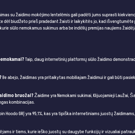
nimas su žaidimo mokėjimo lentelėmis gali padėti jums suprasti kiekvieno 
e dėl biudžeto prieš pradedant žaisti ir laikykitės jo, kad išvengtumėte 
o, kurie siūlo nemokamus sukimus arba be indėlių premijas naujiems žaid
 nemokamai?
Taip, daug internetinių platformų siūlo žaidimo demonstraci
?
Be abejo, žaidimas yra pritaikytas mobiliajam žaidimui ir gali būti pasie
žaidimo bruožai?
Žaidime yra Nemokami sukimai, Klijuojamieji Laužai, Š
ingas kombinacijas.
in Hoodo GRĮ yra 95,1%, kas yra tipiška internetiniams juostų žaidimams, 
jams ir tiems, kurie ieško juostų su daugybe funkcijų ir vizualiai patrauk