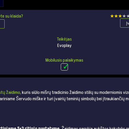
te su klaida?
★★★★
★★★★
Į
Teikėjas
Evoplay
Mobilusis palaikymas
stų žaidimo
, kuris siūlo mišrų tradicinio žaidimo stilių su moderniomis vi
dariniame Šervudo miške ir turi įvairių teminių simbolių bei įtraukiančių 
rtiniame 5×3 ritinio nustatyme
. Žaidimas garsėja aukštos kokybės gr