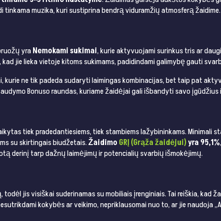
di tinkama muzika, kuri sustiprina bendrą viduramžių atmosferą žaidime.
 bruožų yra
Nemokami sukimai
, kurie aktyvuojami surinkus tris ar dau
ia, kad jie lieka vietoje kitoms sukimams, padidindami galimybę gauti svar
i, kurie ne tik padeda sudaryti laimingas kombinacijas, bet taip pat ak
Šaudymo Bonuso raundas, kuriame žaidėjai gali išbandyti savo įgūdžius ir
aikytas tiek pradedantiesiems, tiek stambiems lažybininkams. Minimali sta
ms su skirtingais biudžetais.
Žaidimo
GRĮ (Grąža žaidėjui)
yra 95,1%
otą derinį tarp dažnų laimėjimų ir potencialių svarbių išmokėjimų.
odėl jis visiškai suderinamas su mobiliais įrenginiais. Tai reiškia, kad 
sutrikdami kokybės ar veikimo, nepriklausomai nuo to, ar jie naudoja „A