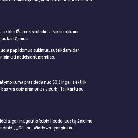
giau skleidžiamus simbolius. Šie nemokami
bius laimėjimus.
tyvuoja papildomus sukimus, suteikdami dar
 laimėti nedelsiant premijas.
tymo suma prasideda nuo $0,2 ir gali siekti iki
, kas yra apie pramonės vidurkį. Tai, kartu su
žaidėjai gali mėgautis Robin Hoodo juostų žaidimu
ndroid“, „iOS“ ar „Windows“ įrenginius.