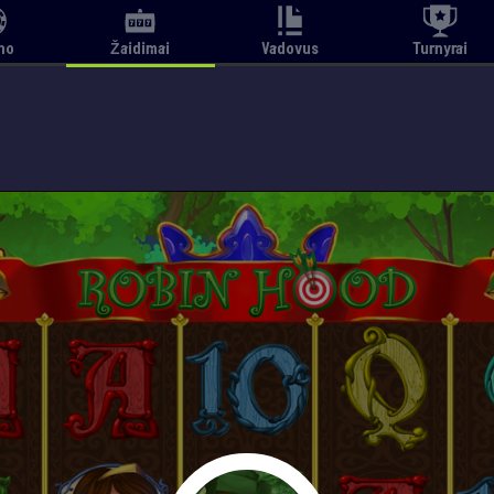
no
Žaidimai
Vadovus
Turnyrai