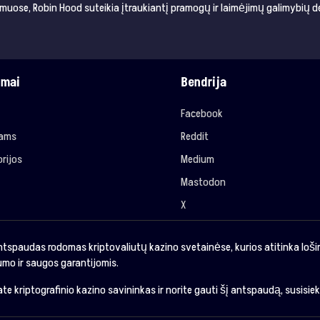
muose, Robin Hood suteikia įtraukiantį pramogų ir laimėjimų galimybių de
imai
Bendrija
Facebook
jams
Reddit
rijos
Medium
Mastodon
X
ntspaudas rodomas kriptovaliutų kazino svetainėse, kurios atitinka loš
mo ir saugos garantijomis.
sate kriptografinio kazino savininkas ir norite gauti šį antspaudą, susisie