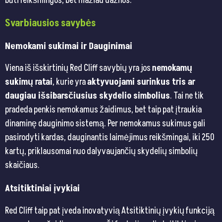
būti reikšmingos, bet mažiau dažnos.
Svarbiausios savybės
Nemokami sukimai ir Dauginimai
Viena iš išskirtinių Red Cliff savybių yra jos
nemokamų
sukimų ratai
, kurie yra
aktyvuojami surinkus tris ar
daugiau išsibarsčiusius skydelio simbolius
. Tai ne tik
pradeda penkis nemokamus žaidimus, bet taip pat įtraukia
dinaminę dauginimo sistemą. Per nemokamus sukimus gali
pasirodyti kardas, dauginantis laimėjimus reikšmingai, iki 250
kartų, priklausomai nuo dalyvaujančių skydelių simbolių
skaičiaus.
Atsitiktiniai įvykiai
Red Cliff taip pat įveda inovatyvią Atsitiktinių įvykių funkciją