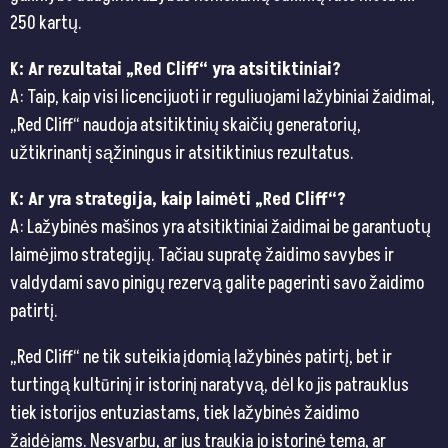
250 kartų.
K: Ar rezultatai „Red Cliff“ yra atsitiktiniai?
A: Taip, kaip visi licencijuoti ir reguliuojami lažybiniai žaidimai,
„Red Cliff“ naudoja atsitiktinių skaičių generatorių,
užtikrinantį sąžiningus ir atsitiktinius rezultatus.
K: Ar yra strategija, kaip laimėti „Red Cliff“?
A: Lažybinės mašinos yra atsitiktiniai žaidimai be garantuotų
laimėjimo strategijų. Tačiau supratę žaidimo savybes ir
valdydami savo pinigų rezervą galite pagerinti savo žaidimo
patirtį.
„Red Cliff“ ne tik suteikia įdomią lažybinės patirtį, bet ir
turtingą kultūrinį ir istorinį naratyvą, dėl ko jis patrauklus
tiek istorijos entuziastams, tiek lažybinės žaidimo
žaidėjams. Nesvarbu, ar jus traukia jo istorinė tema, ar