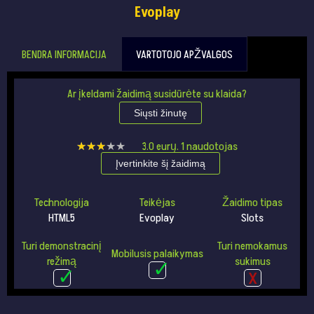
Evoplay
BENDRA INFORMACIJA
VARTOTOJO APŽVALGOS
Ar įkeldami žaidimą susidūrėte su klaida?
Siųsti žinutę
★★★★★
★★★★★
3.0
eurų.
1
naudotojas
Įvertinkite šį žaidimą
Technologija
Teikėjas
Žaidimo tipas
HTML5
Evoplay
Slots
Turi demonstracinį
Turi nemokamus
Mobilusis palaikymas
režimą
sukimus