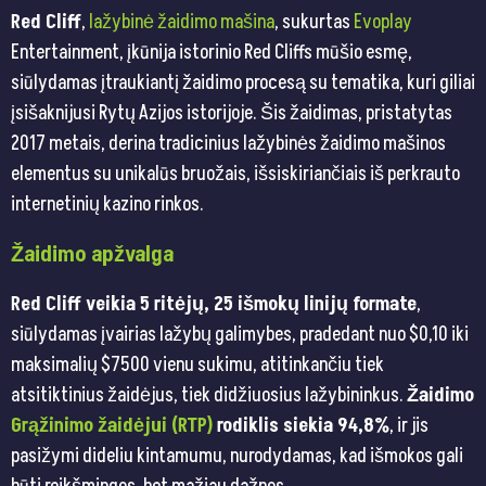
Red Cliff
,
lažybinė žaidimo mašina
, sukurtas
Evoplay
Entertainment, įkūnija istorinio Red Cliffs mūšio esmę,
siūlydamas įtraukiantį žaidimo procesą su tematika, kuri giliai
įsišaknijusi Rytų Azijos istorijoje. Šis žaidimas, pristatytas
2017 metais, derina tradicinius lažybinės žaidimo mašinos
elementus su unikalūs bruožais, išsiskiriančiais iš perkrauto
internetinių kazino rinkos.
Žaidimo apžvalga
Red Cliff veikia 5 ritėjų, 25 išmokų linijų formate
,
siūlydamas įvairias lažybų galimybes, pradedant nuo $0,10 iki
maksimalių $7500 vienu sukimu, atitinkančiu tiek
atsitiktinius žaidėjus, tiek didžiuosius lažybininkus.
Žaidimo
Grąžinimo žaidėjui (RTP)
rodiklis siekia 94,8%
, ir jis
pasižymi dideliu kintamumu, nurodydamas, kad išmokos gali