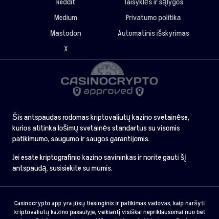
Reddit
Taisyklės ir sąlygos
Medium
Privatumo politika
Mastodon
Automatinis išskyrimas
X
Šis antspaudas rodomas kriptovaliutų kazino svetainėse,
kurios atitinka lošimų svetainės standartus su visomis
patikimumo, saugumo ir saugos garantijomis.
Jei esate kriptografinio kazino savininkas ir norite gauti šį
antspaudą, susisiekite su mumis.
Casinocrypto.app yra jūsų tiesioginis ir patikimas vadovas, kaip naršyti
kriptovaliutų kazino pasaulyje, veikiantį visiškai nepriklausomai nuo bet