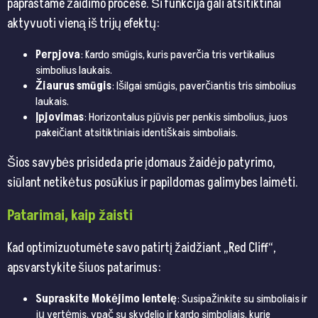
paprastame žaidimo procese. Ši funkcija gali atsitiktinai
aktyvuoti vieną iš trijų efektų:
Perpjova
: Kardo smūgis, kuris paverčia tris vertikalius
simbolius laukais.
Žiaurus smūgis
: Išilgai smūgis, paverčiantis tris simbolius
laukais.
Įpjovimas
: Horizontalus pjūvis per penkis simbolius, juos
pakeičiant atsitiktiniais identiškais simboliais.
Šios savybės prisideda prie įdomaus žaidėjo patyrimo,
siūlant netikėtus posūkius ir papildomas galimybes laimėti.
Patarimai, kaip žaisti
Kad optimizuotumėte savo patirtį žaidžiant „Red Cliff“,
apsvarstykite šiuos patarimus:
Supraskite Mokėjimo lentelę
: Susipažinkite su simboliais ir
jų vertėmis, ypač su skydelio ir kardo simboliais, kurie