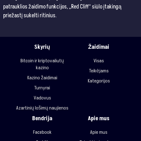
patrauklios žaidimo funkcijos, „Red Cliff“ siūlo įtakingą
priežastį sukelti ritinius.
Skyrių
Žaidimai
Bitcoin ir kriptovaliutų
Visas
kazino
Teikėjams
Kazino žaidimai
Kategorijos
Turnyrai
Vadovus
Azartinių lošimų naujienos
Bendrija
Apie mus
Facebook
Apie mus