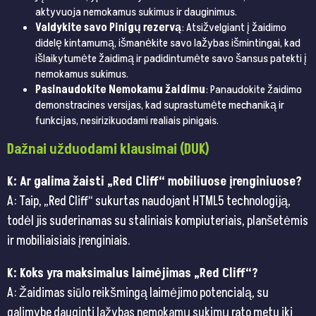
aktyvuoja nemokamus sukimus ir dauginimus.
Valdykite savo Pinigų rezervą
: Atsižvelgiant į žaidimo
didelę kintamumą, išmanėkite savo lažybas išmintingai, kad
išlaikytumėte žaidimą ir padidintumėte savo šansus patekti į
nemokamus sukimus.
Pasinaudokite Nemokamu žaidimu
: Panaudokite žaidimo
demonstracines versijas, kad suprastumėte mechaniką ir
funkcijas, nesirizikuodami realiais pinigais.
Dažnai užduodami klausimai (DUK)
K: Ar galima žaisti „Red Cliff“ mobiliuose įrenginiuose?
A: Taip, „Red Cliff“ sukurtas naudojant HTML5 technologiją,
todėl jis suderinamas su staliniais kompiuteriais, planšetėmis
ir mobiliaisiais įrenginiais.
K: Koks yra maksimalus laimėjimas „Red Cliff“?
A: Žaidimas siūlo reikšmingą laimėjimo potencialą, su
galimybe dauginti lažybas nemokamų sukimų rato metu iki