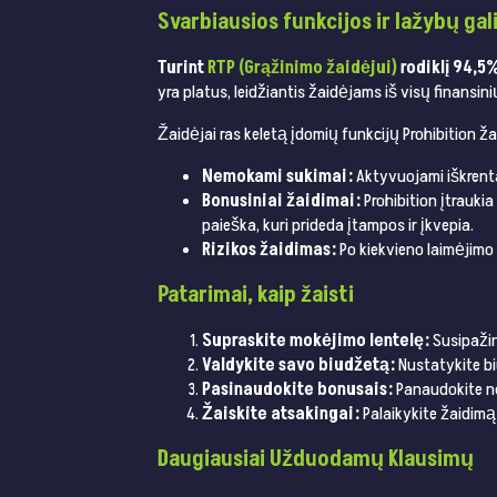
Svarbiausios funkcijos ir lažybų ga
Turint
RTP (Grąžinimo žaidėjui)
rodiklį 94,5%
yra platus, leidžiantis žaidėjams iš visų finansi
Žaidėjai ras keletą įdomių funkcijų Prohibition ža
Nemokami sukimai:
Aktyvuojami iškrent
Bonusiniai žaidimai:
Prohibition įtraukia
paieška, kuri prideda įtampos ir įkvepia.
Rizikos žaidimas:
Po kiekvieno laimėjimo ž
Patarimai, kaip žaisti
Supraskite mokėjimo lentelę:
Susipažin
Valdykite savo biudžetą:
Nustatykite biu
Pasinaudokite bonusais:
Panaudokite nem
Žaiskite atsakingai:
Palaikykite žaidimą 
Daugiausiai Užduodamų Klausimų