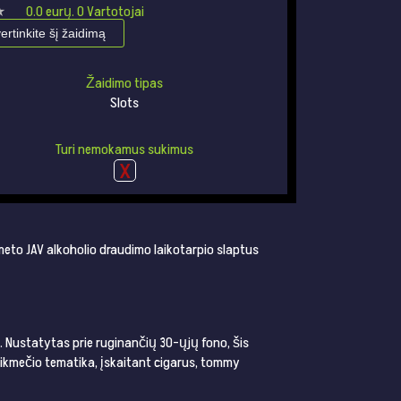
★
★
0.0
eurų.
0
Vartotojai
vertinkite šį žaidimą
Žaidimo tipas
Slots
Turi nemokamus sukimus
o meto JAV alkoholio draudimo laikotarpio slaptus
ų. Nustatytas prie ruginančių 30-ųjų fono, šis
laikmečio tematika, įskaitant cigarus, tommy