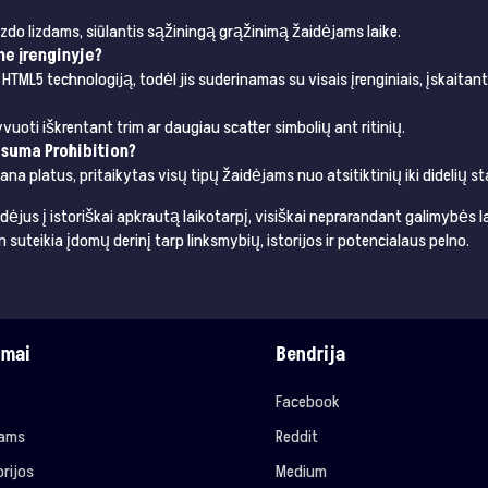
zdo lizdams, siūlantis sąžiningą grąžinimą žaidėjams laike.
me įrenginyje?
HTML5 technologiją, todėl jis suderinamas su visais įrenginiais, įskaitan
vuoti iškrentant trim ar daugiau scatter simbolių ant ritinių.
 suma Prohibition?
na platus, pritaikytas visų tipų žaidėjams nuo atsitiktinių iki didelių s
idėjus į istoriškai apkrautą laikotarpį, visiškai neprarandant galimybės l
n suteikia įdomų derinį tarp linksmybių, istorijos ir potencialaus pelno.
imai
Bendrija
Facebook
jams
Reddit
rijos
Medium