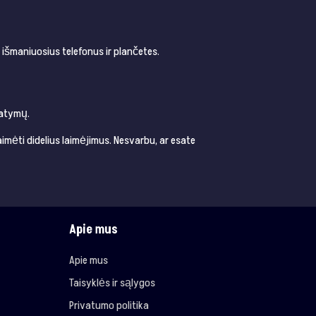
t išmaniuosius telefonus ir plančetes.
tatymų.
aimėti didelius laimėjimus. Nesvarbu, ar esate
Apie mus
Apie mus
Taisyklės ir sąlygos
Privatumo politika