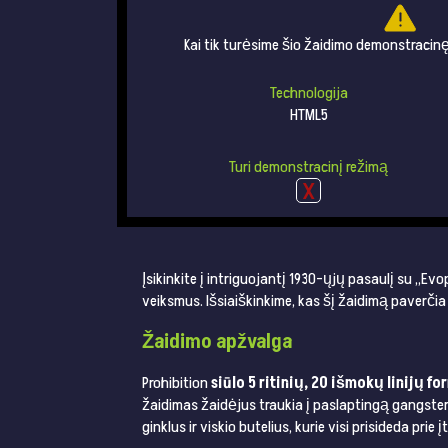
Kai tik turėsime šio žaidimo demonstracinę 
Technologija
HTML5
Turi demonstracinį režimą
Įsikinkite į intriguojantį 1930-ųjų pasaulį su „Evo
veiksmus. Išsiaiškinkime, kas šį žaidimą paverčia ne
Žaidimo apžvalga
Prohibition
siūlo 5 ritinių, 20 išmokų linijų f
žaidimas žaidėjus traukia į paslaptingą gangsteri
ginklus ir viskio butelius, kurie visi prisideda pr