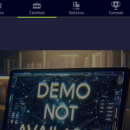
no
Žaidimai
Vadovus
Turnyrai