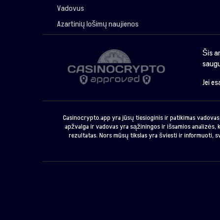
Vadovus
Azartinių lošimų naujienos
Šis a
saugu
Jei e
Casinocrypto.app yra jūsų tiesioginis ir patikimas vadovas,
apžvalga ir vadovas yra sąžiningos ir išsamios analizės, k
rezultatas. Nors mūsų tikslas yra šviesti ir informuoti, 