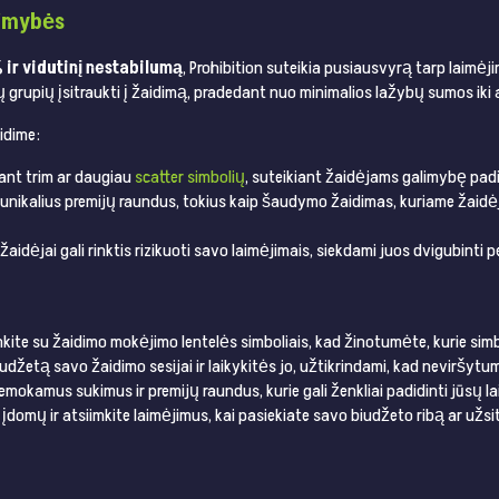
limybės
 ir vidutinį nestabilumą
, Prohibition suteikia pusiausvyrą tarp lai
nių grupių įsitraukti į žaidimą, pradedant nuo minimalios lažybų sumos i
idime:
ant trim ar daugiau
scatter simbolių
, suteikiant žaidėjams galimybę pad
 unikalius premijų raundus, tokius kaip šaudymo žaidimas, kuriame žaidėj
aidėjai gali rinktis rizikuoti savo laimėjimais, siekdami juos dvigubinti 
kite su žaidimo mokėjimo lentelės simboliais, kad žinotumėte, kurie simbo
džetą savo žaidimo sesijai ir laikykitės jo, užtikrindami, kad neviršytumėt
okamus sukimus ir premijų raundus, kurie gali ženkliai padidinti jūsų l
įdomų ir atsiimkite laimėjimus, kai pasiekiate savo biudžeto ribą ar užsi