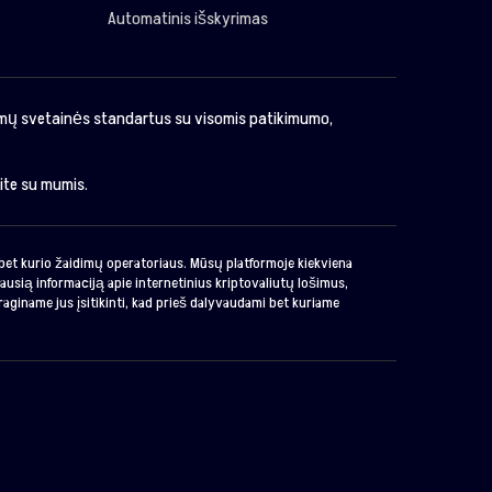
Automatinis išskyrimas
imų svetainės standartus su visomis patikimumo,
kite su mumis.
o bet kurio žaidimų operatoriaus. Mūsų platformoje kiekviena
ausią informaciją apie internetinius kriptovaliutų lošimus,
raginame jus įsitikinti, kad prieš dalyvaudami bet kuriame