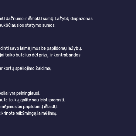
mėjimų dažnumo ir išmokų sumų. Lažybų diapazonas
ki aukščiausios statymo sumos.
idinti savo laimėjimus be papildomų lažybų.
ai taiko butelius dėl prizų, ir kontrabandos
per kortų spėliojimo žaidimą.
liai yra pelningiausi.
e to, ką galite sau leisti prarasti.
aimėjimus be papildomų išlaidų.
tikrinote reikšmingą laimėjimą.