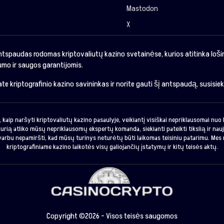
Mastodon
X
ntspaudas rodomas kriptovaliutų kazino svetainėse, kurios atitinka loš
mo ir saugos garantijomis.
sate kriptografinio kazino savininkas ir norite gauti šį antspaudą, susisie
 kaip naršyti kriptovaliutų kazino pasaulyje, veikiantį visiškai nepriklausomai nu
urią atliko mūsų nepriklausomų ekspertų komanda, siekianti pateikti tikslią ir nauj
svarbu nepamiršti, kad mūsų turinys neturėtų būti laikomas teisiniu patarimu. Mes 
kriptografiniame kazino laikotės visų galiojančių įstatymų ir kitų teisės aktų.
Copyright ©2026 - Visos teisės saugomos