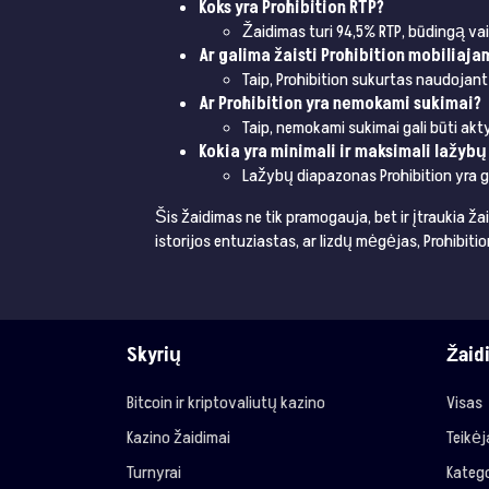
Koks yra Prohibition RTP?
Žaidimas turi 94,5% RTP, būdingą vai
Ar galima žaisti Prohibition mobiliaja
Taip, Prohibition sukurtas naudojant 
Ar Prohibition yra nemokami sukimai?
Taip, nemokami sukimai gali būti akty
Kokia yra minimali ir maksimali lažybų
Lažybų diapazonas Prohibition yra ga
Šis žaidimas ne tik pramogauja, bet ir įtraukia ža
istorijos entuziastas, ar lizdų mėgėjas, Prohibitio
Skyrių
Žaid
Bitcoin ir kriptovaliutų kazino
Visas
Kazino žaidimai
Teikė
Turnyrai
Katego