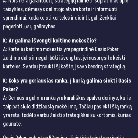
A: Nors nėra garantuotų strategijų laimėti, supratimas apie
taisykles, dėmesys dalintojo atvira korta ir informuoti
sprendimai, kada keisti korteles ir didinti, gali ženkliai
pagerinti jūsų galimybes.
K: Ar galima išvengti keitimo mokesčio?
A: Kortelių keitimo mokestis yra pagrindinė Oasis Poker
žaidimo dalis ir negali būti išvengtas, jei nuspręsite keisti
korteles. Svarbu įtraukti šį kaštą į savo bendrą strategiją.
K: Koks yra geriausias ranka, į kurią galima siekti Oasis
Poker?
A: Geriausia galima ranka yra karališkas spalvų derinys, kuris
taip pat siūlo didžiausią mokėjimą. Tačiau pasiekti šią ranką
yra reta, todėl svarbu žaisti strategiškai su kortomis, kurias
gaunate.