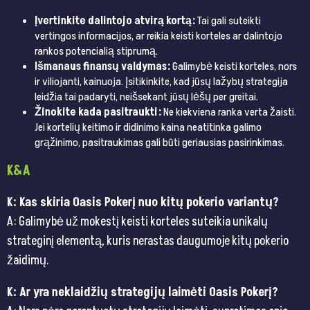
Įvertinkite dalintojo atvirą kortą:
Tai gali suteikti
vertingos informacijos, ar reikia keisti korteles ar dalintojo
rankos potencialią stiprumą.
Išmanaus finansų valdymas:
Galimybė keisti korteles, nors
ir viliojanti, kainuoja. Įsitikinkite, kad jūsų lažybų strategija
leidžia tai padaryti, neišsekant jūsų lėšų per greitai.
Žinokite kada pasitraukti:
Ne kiekviena ranka verta žaisti.
Jei kortelių keitimo ir didinimo kaina neatitinka galimo
grąžinimo, pasitraukimas gali būti geriausias pasirinkimas.
K&A
K: Kas skiria Oasis Pokerį nuo kitų pokerio variantų?
A: Galimybė už mokestį keisti korteles suteikia unikalų
strateginį elementą, kuris nerastas daugumoje kitų pokerio
žaidimų.
K: Ar yra neklaidžių strategijų laimėti Oasis Pokerį?