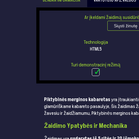
BENDRA INFORMACIJA
VARTOTOJO APŽVALGOS
Ar įkeldami žaidimą susidūrė
Siųsti žinutę
Technologija
HTML5
Turi demonstracinį režimą
Piktybinės merginos kabaretas
yra įtraukiant
glamūriškame kabareto pasaulyje, šis žaidimas ža
žavesiu ir žaidžiamumu, Piktybinės merginos kab
Žaidimo Ypatybės ir Mechanika
Žaidimas yra
sudarytas iš 5 ritės ir 20 išmoko