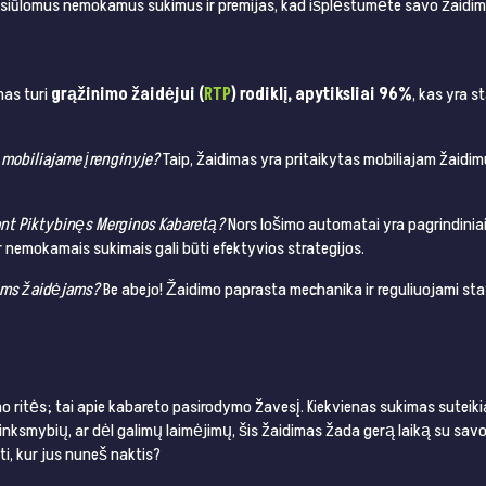
 siūlomus nemokamus sukimus ir premijas, kad išplėstumėte savo žaidimo
as turi
grąžinimo žaidėjui (
RTP
) rodiklį, apytiksliai 96%
, kas yra s
 mobiliajame įrenginyje?
Taip, žaidimas yra pritaikytas mobiliajam žaidimui
iant Piktybinęs Merginos Kabaretą?
Nors lošimo automatai yra pagrindinia
 nemokamais sukimais gali būti efektyvios strategijos.
iems žaidėjams?
Be abejo! Žaidimo paprasta mechanika ir reguliuojami sta
o ritės; tai apie kabareto pasirodymo žavesį. Kiekvienas sukimas suteiki
linksmybių, ar dėl galimų laimėjimų, šis žaidimas žada gerą laiką su sa
ti, kur jus nuneš naktis?