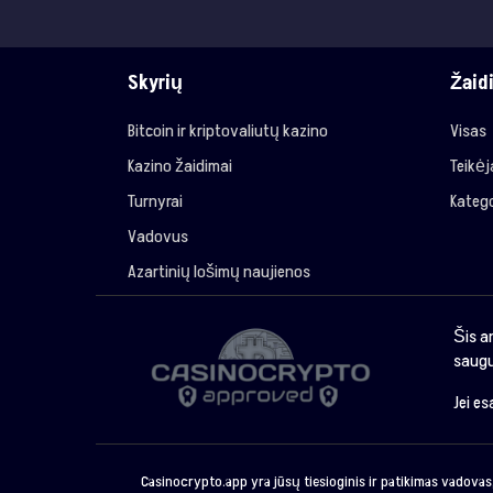
Skyrių
Žaid
Bitcoin ir kriptovaliutų kazino
Visas
Kazino žaidimai
Teikė
Turnyrai
Katego
Vadovus
Azartinių lošimų naujienos
Šis a
saugu
Jei e
Casinocrypto.app yra jūsų tiesioginis ir patikimas vadovas,