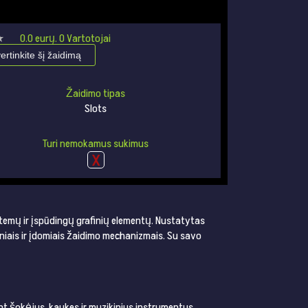
★
★
0.0
eurų.
0
Vartotojai
vertinkite šį žaidimą
Žaidimo tipas
Slots
Turi nemokamus sukimus
 temų ir įspūdingų grafinių elementų. Nustatytas
niais ir įdomiais žaidimo mechanizmais. Su savo
ant šokėjus, kaukes ir muzikinius instrumentus.