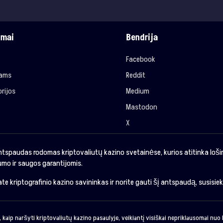
imai
Bendrija
Facebook
jams
Reddit
rijos
Medium
Mastodon
X
ntspaudas rodomas kriptovaliutų kazino svetainėse, kurios atitinka loš
mo ir saugos garantijomis.
sate kriptografinio kazino savininkas ir norite gauti šį antspaudą, susisie
 kaip naršyti kriptovaliutų kazino pasaulyje, veikiantį visiškai nepriklausomai nu