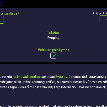
te su klaida?
★★★★
★★★★
Į
Teikėjas
Evoplay
Mobilusis palaikymas
is vaizdo
lošimo automatas
, sukurtas
Evoplay
, žinomas dėl įtraukiančių
idėjams siūlo unikalų pramogų mišinį su savo burlesko įkvėptais vaizdi
aretas tapo vienu iš mėgstamiausių tarp internetinių kazino entuziastų.
s linijų
, kurioje yra įvairių simbolių, atspindinčių kabareto temą, įskait