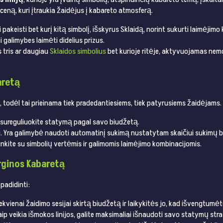
sceną, kuri įtraukia žaidėjus į kabareto atmosferą.
i pakeisti bet kurį kitą simbolį, išskyrus Sklaidą, norint sukurti laimėjimo
galimybes laimėti didelius prizus.
s tris ar daugiau
Sklaidos simbolius
bet kurioje ritėje, aktyvuojamas nem
aretą
, todėl tai prieinama tiek pradedantiesiems, tiek patyrusiems žaidėjams.
s, sureguliuokite statymą pagal savo biudžetą.
ti. Yra galimybė naudoti automatinį sukimą nustatytam skaičiui sukimų b
inkite su simbolių vertėmis ir galimomis laimėjimo kombinacijomis.
erginos Kabaretą
padidinti:
ekvienai žaidimo sesijai skirtą biudžetą ir laikykitės jo, kad išvengtumėt
aip veikia išmokos linijos, galite maksimaliai išnaudoti savo statymų stra