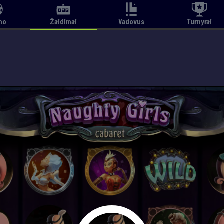
no
Žaidimai
Vadovus
Turnyrai