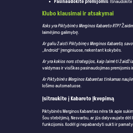
Pasinaudokite premijomis
: Išnaudokite
Klubo klausimai ir atsakymai
Koks yra Piktybinės Merginos Kabareto RTP?
Žaidim
laimėjimo galimybę.
Ar galiu žaisti Piktybinęs Merginos Kabaretą savo
„Android“ įrenginiuose, nekentant kokybės.
Ar yra kokios nors strategijos, kaip laimėti žaidž
valdymas ir visiškas pasinaudojimas premijomis ir
Ar Piktybinės Merginos Kabaretas tinkamas nauj
lošimo automatuose.
Įsitraukite į Kabareto Įkvepimą
Piktybinės Merginos Kabaretas nėra tik apie sukim
šou stebėjimą. Nesvarbu, ar jūs dalyvaujate dėl 
funkcijomis. Kodėl gi nepabandyti sukti ir pamaty