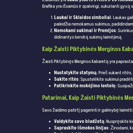
Grafika yra išsamūs ir spalvingi, sukurianti gyvą 
Laukai ir Sklaidos simboliai
: Laukas gal
paleidžia nemokamus sukimus, padidindami 
Nemokami sukimai ir Premijos
: Surinku
didinantys bendrą sukimų laimėjimą.
Kaip Žaisti Piktybinės Merginos Kab
Žaisti Piktybinęs Merginos Kabaretą yra paprasta
Nustatykite statymą
: Prieš sukant ritė
Sukite ritės
: Spustelėkite sukimui pradė
Patikrinkite mokėjimo lentelę
: Susipaž
Patarimai, Kaip Žaisti Piktybinės M
Savo žaidimo patirtį pagerinti ir galimybę laimėti 
Valdykite savo biudžetą
: Nuspręskite ki
Supraskite išmokos linijas
: Žinodami, k