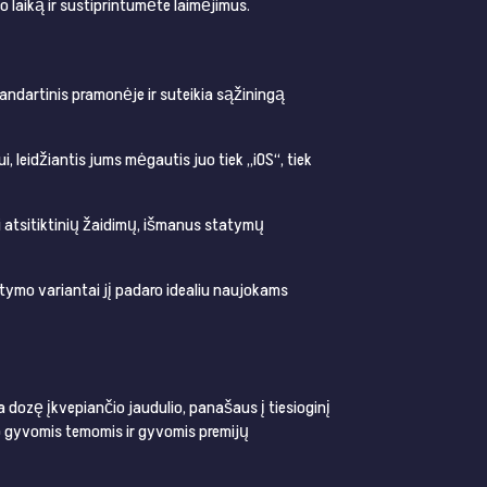
 laiką ir sustiprintumėte laimėjimus.
tandartinis pramonėje ir suteikia sąžiningą
, leidžiantis jums mėgautis juo tiek „iOS“, tiek
i atsitiktinių žaidimų, išmanus statymų
tymo variantai jį padaro idealiu naujokams
a dozę įkvepiančio jaudulio, panašaus į tiesioginį
vo gyvomis temomis ir gyvomis premijų